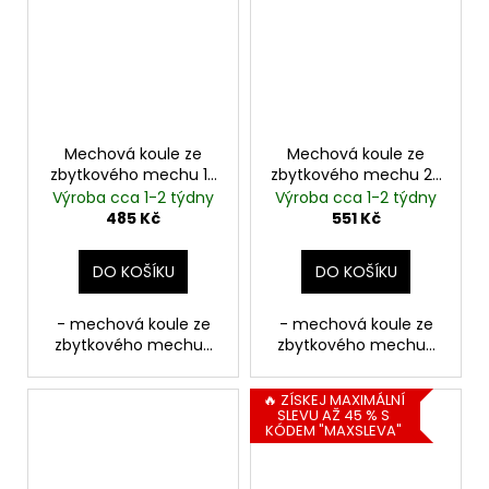
Mechová koule ze
Mechová koule ze
zbytkového mechu 15
zbytkového mechu 20
cm | tmavě zelená
cm | světle zelená
Výroba cca 1-2 týdny
Výroba cca 1-2 týdny
485 Kč
551 Kč
DO KOŠÍKU
DO KOŠÍKU
- mechová koule ze
- mechová koule ze
zbytkového mechu...
zbytkového mechu...
🔥 ZÍSKEJ MAXIMÁLNÍ
SLEVU AŽ 45 % S
KÓDEM "MAXSLEVA"