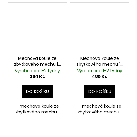
Mechová koule ze
Mechová koule ze
zbytkového mechu 10
zbytkového mechu 15
cm | tmavě zelená
cm | světle zelená
Výroba cca 1-2 týdny
Výroba cca 1-2 týdny
364 Kč
485 Kč
DO KOŠÍKU
DO KOŠÍKU
- mechová koule ze
- mechová koule ze
zbytkového mechu...
zbytkového mechu...