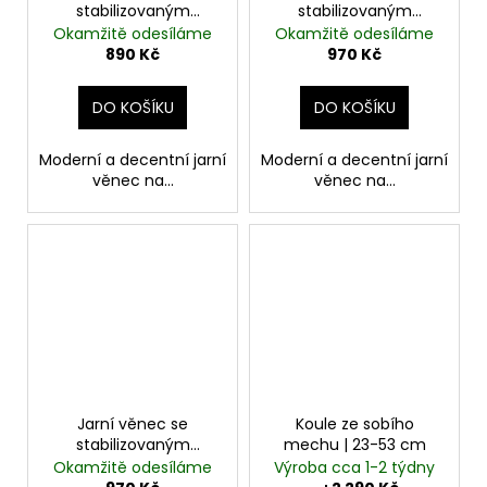
stabilizovaným
stabilizovaným
eukalyptem a
eukalyptem,
Okamžitě odesíláme
Okamžitě odesíláme
kapradinami | 28-30
kapradinami a
890 Kč
970 Kč
cm | životnost až 10 let
svěšeným
amaranthem | 28-30
DO KOŠÍKU
DO KOŠÍKU
cm | životnost až 10 let
Moderní a decentní jarní
Moderní a decentní jarní
věnec na...
věnec na...
Jarní věnec se
Koule ze sobího
stabilizovaným
mechu | 23-53 cm
eukalyptem,
Okamžitě odesíláme
Výroba cca 1-2 týdny
kapradinami a