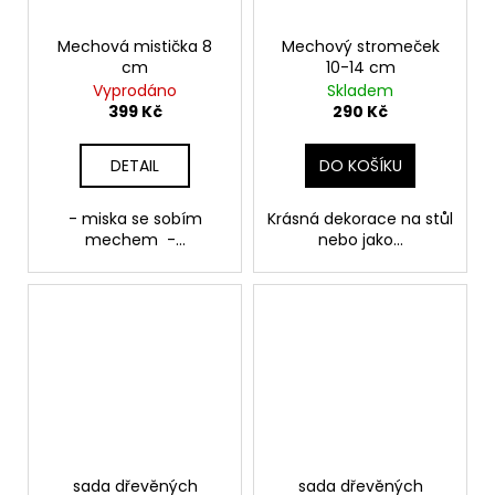
Mechová mistička 8
Mechový stromeček
cm
10-14 cm
Vyprodáno
Skladem
399 Kč
290 Kč
DETAIL
DO KOŠÍKU
- miska se sobím
Krásná dekorace na stůl
mechem -...
nebo jako...
sada dřevěných
sada dřevěných