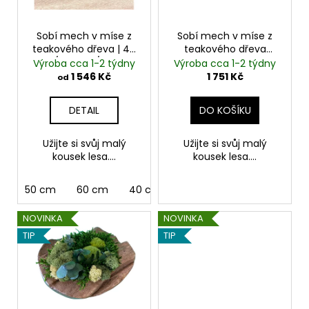
p
u
r
k
o
Sobí mech v míse z
Sobí mech v míse z
t
teakového dřeva | 40
teakového dřeva
d
ů
cm / 50 cm / 60 cm
unique
Výroba cca 1-2 týdny
Výroba cca 1-2 týdny
u
1 546 Kč
1 751 Kč
od
k
t
DETAIL
DO KOŠÍKU
ů
Užijte si svůj malý
Užijte si svůj malý
kousek lesa....
kousek lesa....
50 cm
60 cm
40 cm
NOVINKA
NOVINKA
TIP
TIP