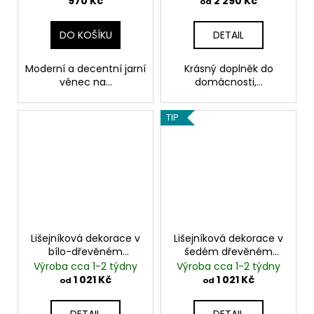
970 Kč
2 290 Kč
od
travinami | 28-30 cm |
životnost až 10 let
DO KOŠÍKU
DETAIL
Moderní a decentní jarní
Krásný doplněk do
věnec na...
domácnosti,...
TIP
Lišejníková dekorace v
Lišejníková dekorace v
bílo-dřevěném
šedém dřevěném
květináči |
květináči |
Výroba cca 1-2 týdny
Výroba cca 1-2 týdny
stabilizovaný sobí
stabilizovaný sobí
1 021 Kč
1 021 Kč
od
od
mech
mech
DETAIL
DETAIL