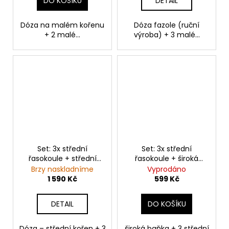
DO KOŠÍKU
DETAIL
Dóza na malém kořenu
Dóza fazole (ruční
+ 2 malé...
výroba) + 3 malé...
Set: 3x střední
Set: 3x střední
řasokoule + střední
řasokoule + široká
dóza na kořenu
baňka
Brzy naskladníme
Vyprodáno
1 590 Kč
599 Kč
DETAIL
DO KOŠÍKU
Dóza – střední kořen + 3
široká baňka + 3 střední