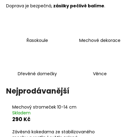
Doprava je bezpečná,
zásilky pečlivě balíme
.
a
j
í
t
?
Řasokoule
Mechové dekorace
HLEDAT
Dřevěné domečky
Věnce
Nejprodávanější
D
o
Mechový stromeček 10-14 cm
p
Skladem
o
290 Kč
r
u
Závěsná kokedama ze stabilizovaného