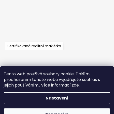
Certifikovaná realitní makléřka
Tento web používá soubory cookie. Dalším
Velkoobchod
Časté dotazy
Obchodní podmínky
procházením tohoto webu vyjadřujete souhlas s
Kontakt
Vzorník mechů
Mechové stěny a zakázková výroba
jejich používáním.. Více informací
zde
.
Nastavení
Vytvořil Shoptet
Copyright 2026
WOODILO moss s.r.o.
. Všechna práva