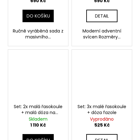
690 Kč
590 Kč
DO KOŠÍKU
DETAIL
Ručně vyráběná sada z
Moderní adventní
masivního...
svícen Rozměry...
Set: 2x malá řasokoule
Set: 3x malé řasokoule
+ malá dóza na
+ dóza fazole
kořenu
Skladem
Vyprodáno
1 110 Kč
525 Kč