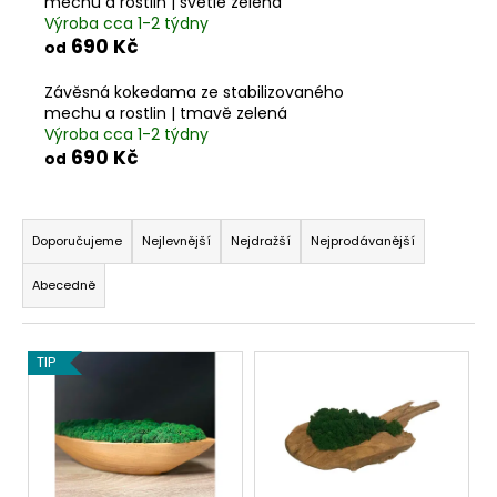
č
mechu a rostlin | světle zelená
u
Výroba cca 1-2 týdny
690 Kč
j
od
e
Závěsná kokedama ze stabilizovaného
m
mechu a rostlin | tmavě zelená
e
Výroba cca 1-2 týdny
690 Kč
od
Ř
a
Doporučujeme
Nejlevnější
Nejdražší
Nejprodávanější
z
Abecedně
e
n
V
í
TIP
ý
p
p
r
i
o
s
d