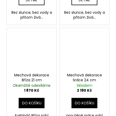
Bez slunce, bez vody a
Bez slunce, bez vody a
přitom živá...
přitom živá...
Mechová dekorace
Mechová dekorace
Bříza 21 cm
Srdce 24 cm
Okamžitě odesíláme
Skladem
1 870 Kč
2 190 Kč
DO KOŠÍKU
DO KOŠÍKU
květináč Bříza sobí
proutěné srdce sobí