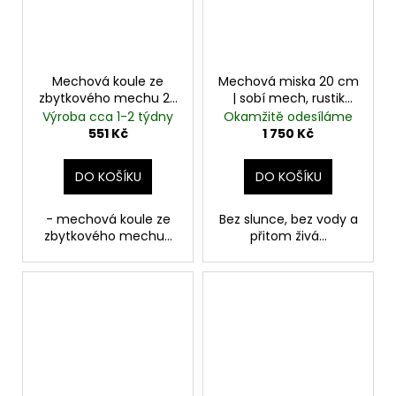
Mechová koule ze
Mechová miska 20 cm
zbytkového mechu 20
| sobí mech, rustik
cm | tmavě zelená
mořený květináč
Výroba cca 1-2 týdny
Okamžitě odesíláme
551 Kč
1 750 Kč
DO KOŠÍKU
DO KOŠÍKU
- mechová koule ze
Bez slunce, bez vody a
zbytkového mechu...
přitom živá...