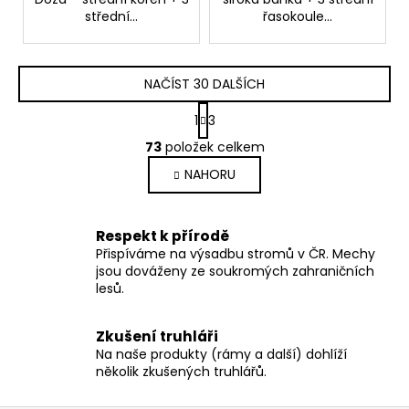
střední...
řasokoule...
NAČÍST 30 DALŠÍCH
S
1
3
t
O
r
73
položek celkem
v
á
NAHORU
l
n
k
á
o
d
v
a
Respekt k přírodě
á
Přispíváme na výsadbu stromů v ČR. Mechy
c
n
jsou dováženy ze soukromých zahraničních
í
í
lesů.
p
r
v
Zkušení truhláři
Na naše produkty (rámy a další) dohlíží
k
několik zkušených truhlářů.
y
v