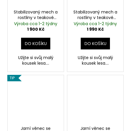
Stabilizovaný mech a
Stabilizovaný mech a
rostliny v teakové
rostliny v teakové
míse | 20 cm |
míse | 20 cm | Kapradí
Výroba cca 1-2 týdny
Výroba cca 1-2 týdny
Eukalyptus
1 900 Kč
1 990 Kč
DO KOŠÍKU
DO KOŠÍKU
Užijte si svůj malý
Užijte si svůj malý
kousek lesa....
kousek lesa....
TIP
Jarní věnec se
Jarní věnec se