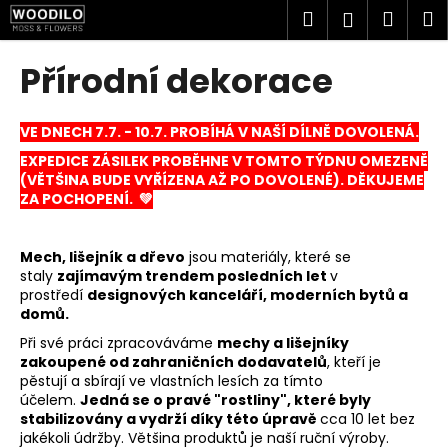
K
Přejít
Hledat
Náku
M
Přihlášen
na
o
obsah
Zpět
Zpět
košík
š
Přírodní dekorace
í
C
k
o
VE DNECH 7.7. - 10.7. PROBÍHÁ V NAŠÍ DÍLNĚ DOVOLENÁ.
p
EXPEDICE ZÁSILEK PROBĚHNE V TOMTO TÝDNU OMEZENĚ
(VĚTŠINA BUDE VYŘÍZENA AŽ PO DOVOLENÉ). DĚKUJEME
o
ZA POCHOPENÍ. 💚
t
ř
Mech, lišejník a dřevo
jsou materiály, které se
e
staly
zajímavým trendem posledních let
v
b
prostředí
designových kanceláří, moderních bytů a
u
domů.
j
Při své práci zpracováváme
mechy a lišejníky
zakoupené od zahraničních dodavatelů
, kteří je
e
pěstují a sbírají ve vlastních lesích za tímto
t
účelem.
Jedná se o pravé "rostliny", které byly
e
stabilizovány a vydrží díky této úpravě
cca
10
let bez
jakékoli údržby. Většina produktů je naší ruční výroby.
n