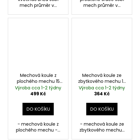
mech průměr v...
mech průměr v...
Mechová koule z
Mechová koule ze
plochého mechu 15
zbytkového mechu 10
cm
cm | světle zelená
Výroba cca 1-2 týdny
Výroba cca 1-2 týdny
499 Kč
364 Kč
DO KOŠÍKU
DO KOŠÍKU
- mechová koule z
- mechová koule ze
plochého mechu -...
zbytkového mechu...