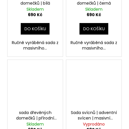
domečků | bílá
domečků | černá
Skladem
Skladem
690 Kč
690 Kč
DO KOŠÍKU
DO KOŠÍKU
Ručně vyráběná sada z
Ručně vyráběná sada z
masivního...
masivního...
sada dřevěných
Sada svícnů | adventní
domečků | přírodní
svícen | masivní
borovice
kaučuk
Skladem
Vyprodáno