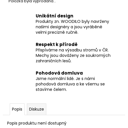
č
Položka byla vyprodána…
u
j
Unikátní design
e
Produkty zn. WOODILO byly navrženy
m
našimi designéry a jsou vyráběné
e
velmi precizně ručně.
Respekt k přírodě
Přispíváme na výsadbu stromů v ČR.
Mechy jsou dováženy ze soukromých
zahraničních lesů.
Pohodová domluva
Jsme normální lidé. Je s námi
pohodová domluva a ke všemu se
stavíme čelem.
Popis
Diskuze
Popis produktu není dostupný