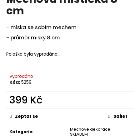
je
a
cm
0,0
z
j
5
í
hvězdiček.
- miska se sobím mechem
t
- průměr misky 8 cm
?
Položka byla vyprodána…
HLEDAT
Vyprodáno
Kód:
5259
399 Kč
D
o
Měrná
p
cena:
Zeptat se
Sdílet
o
r
Mechové dekorace
Kategorie
:
u
SKLADEM