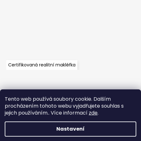
Certifikovaná realitní makléřka
Tento web používá soubory cookie. Dalším
Velkoobchod
Časté dotazy
Obchodní podmínky
procházením tohoto webu vyjadřujete souhlas s
Kontakt
Vzorník mechů
Mechové stěny a zakázková výroba
jejich používáním.. Více informací
zde
.
Nastavení
Vytvořil Shoptet