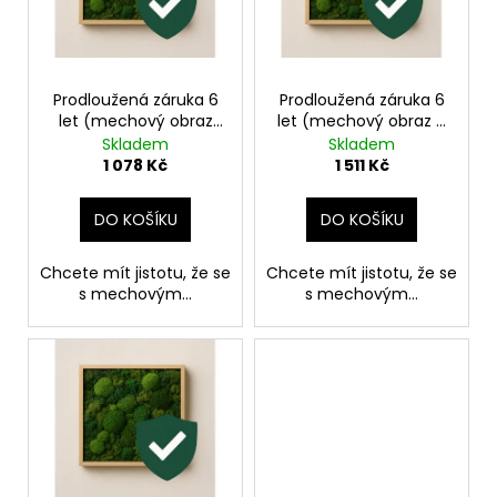
s
d
p
u
r
k
o
Prodloužená záruka 6
Prodloužená záruka 6
t
let (mechový obraz
let (mechový obraz o
d
ů
do velikosti 70x50 cm
velikosti 110x45 cm,
Skladem
Skladem
u
a menší, kulaté a
120x50 cm nebo
1 078 Kč
1 511 Kč
čtvercové do průměru
140x70 cm, kulaté a
k
50 cm)
čtvercové do průměru
t
DO KOŠÍKU
DO KOŠÍKU
90 cm)
ů
Chcete mít jistotu, že se
Chcete mít jistotu, že se
s mechovým...
s mechovým...