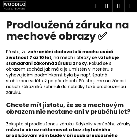
K
Přejít
Hledat
Náku
M
Přihlášen
na
o
obsah
Zpět
Zpět
košík
š
Prodloužená záruka na
í
C
mechové obrazy ✅
k
o
p
Přesto, že
zahraniční dodavatelé mechu uvádí
o
životnost 7 až 10 let
, na mech i obrazy se
vztahuje
standardní zákonná záruka 2 roky
. Pokud se s
t
obrazem zachází jak má a je umístěn v interiéru s
ř
vyhovujícími podmínkami, byla by např. špatná
e
stabilizace vidět už po pár dnech. Přesto jsme na žádost
našich zákazníků zahrnuli do nabídky také prodlouženou
b
záruku.
u
j
Chcete mít jistotu, že se s mechovým
obrazem nic nestane ani v průběhu let?
e
t
Zakupte si prodlouženou záruku. Kdykoliv v průběhu záruky
e
můžete obraz reklamovat a bez zbytečného
n
prodlužování vám bude v případě předčasného