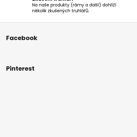
p
Na naše produkty (rámy a další) dohlíží
r
několik zkušených truhlářů.
v
k
Z
y
á
Facebook
v
p
ý
a
p
t
i
í
s
Pinterest
u