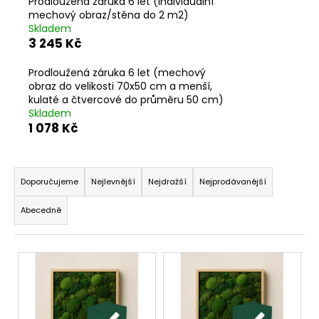
č
Prodloužená záruka 6 let (individuální
u
mechový obraz/stěna do 2 m2)
Skladem
j
3 245 Kč
e
m
Prodloužená záruka 6 let (mechový
e
obraz do velikosti 70x50 cm a menší,
kulaté a čtvercové do průměru 50 cm)
Skladem
1 078 Kč
Ř
a
Doporučujeme
Nejlevnější
Nejdražší
Nejprodávanější
z
Abecedně
e
n
V
í
ý
p
p
r
i
o