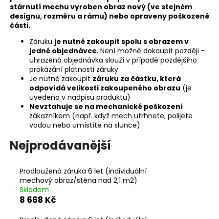
stárnutí mechu vyroben obraz nový (ve stejném
a
designu, rozměru a rámu) nebo opraveny poškozené
j
části.
í
Záruku
je nutné zakoupit spolu s obrazem v
t
jedné objednávce
. Není možné dokoupit později -
uhrazená objednávka slouží v případě pozdějšího
?
prokázání platnosti záruky.
Je nutné zakoupit
záruku za částku, která
odpovídá velikosti zakoupeného obrazu
(je
uvedeno v nadpisu produktu)
Nevztahuje se na mechanické poškození
HLEDAT
zákazníkem (např. když mech utrhnete, polijete
vodou nebo umístíte na slunce).
Nejprodávanější
D
o
Prodloužená záruka 6 let (individuální
p
mechový obraz/stěna nad 2,1 m2)
o
Skladem
r
8 668 Kč
u