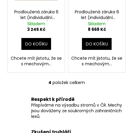
Prodloužená záruka 6
Prodloužená záruka 6
let (individuální
let (individuální
mechový obraz/stěna
mechový obraz/stěna
Skladem
Skladem
do 2 m2)
nad 2,1 m2)
3 245 Kč
8 668 Kč
DO KOŠÍKU
DO KOŠÍKU
Chcete mít jistotu, že se
Chcete mít jistotu, že se
s mechovým...
s mechovým...
4
položek celkem
O
v
l
Respekt k přírodě
á
Přispíváme na výsadbu stromů v ČR. Mechy
d
jsou dováženy ze soukromých zahraničních
lesů.
a
c
í
Zkušení truhláři