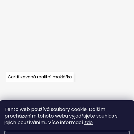
Certifikovaná realitní makléřka
Tento web používá soubory cookie. Dalším
Velkoobchod
Časté dotazy
Obchodní podmínky
procházením tohoto webu vyjadřujete souhlas s
Kontakt
Vzorník mechů
jejich používáním.. Více informací
zde
.
Mechové stěny a zakázková výroba