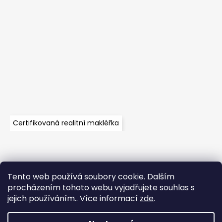
Certifikovaná realitní makléřka
Tento web používá soubory cookie. Dalším
Velkoobchod
Časté dotazy
Obchodní podmínky
procházením tohoto webu vyjadřujete souhlas s
Kontakt
Vzorník mechů
Mechové stěny a zakázková výroba
jejich používáním.. Více informací
zde
.