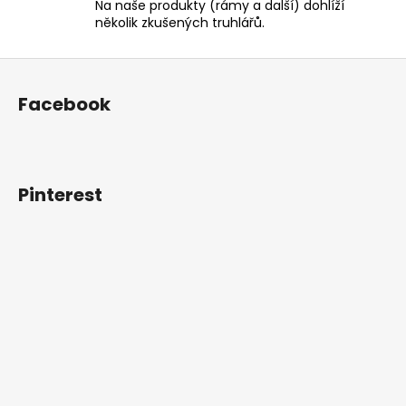
p
Na naše produkty (rámy a další) dohlíží
r
několik zkušených truhlářů.
v
k
Z
y
á
Facebook
v
p
ý
a
p
t
i
í
s
Pinterest
u