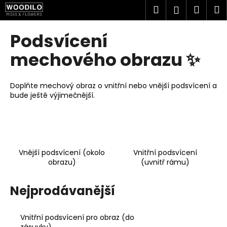
K
Přejít
Hledat
Náku
M
Přihlášen
na
o
obsah
Zpět
Zpět
košík
š
Podsvícení
í
C
mechového obrazu ✨
k
o
p
Doplňte mechový obraz o vnitřní nebo vnější podsvícení a
o
bude ještě výjimečnější.
t
ř
e
b
Vnější podsvícení (okolo
Vnitřní podsvícení
u
obrazu)
(uvnitř rámu)
j
e
Nejprodávanější
t
e
Vnitřní podsvícení pro obraz (do
n