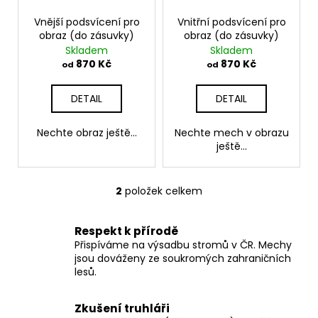
č
r
k
u
o
Vnější podsvícení pro
Vnitřní podsvícení pro
t
j
obraz (do zásuvky)
obraz (do zásuvky)
d
ů
e
Skladem
Skladem
u
m
870 Kč
870 Kč
od
od
k
e
t
DETAIL
DETAIL
ů
Nechte obraz ještě...
Nechte mech v obrazu
ještě...
2
položek celkem
O
v
l
Respekt k přírodě
á
Přispíváme na výsadbu stromů v ČR. Mechy
d
jsou dováženy ze soukromých zahraničních
lesů.
a
c
í
Zkušení truhláři