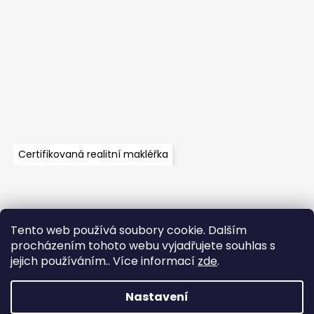
Certifikovaná realitní makléřka
Tento web používá soubory cookie. Dalším
Velkoobchod
Časté dotazy
Obchodní podmínky
procházením tohoto webu vyjadřujete souhlas s
Kontakt
Vzorník mechů
jejich používáním.. Více informací
zde
.
Mechové stěny a zakázková výroba
Nastavení
Vytvořil Shoptet