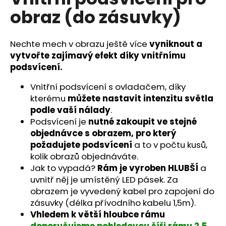
je
a
obraz (do zásuvky)
0,0
z
j
5
í
hvězdiček.
Nechte mech v obrazu ještě více
vyniknout a
t
vytvořte zajímavý efekt díky vnitřnímu
?
podsvícení.
Vnitřní podsvícení s ovladačem, díky
kterému
můžete nastavit intenzitu světla
podle vaší nálady
.
HLEDAT
Podsvícení je
nutné zakoupit ve stejné
objednávce s obrazem, pro který
požadujete podsvícení
a to v počtu kusů,
kolik obrazů objednáváte.
D
Jak to vypadá?
Rám je vyroben HLUBŠÍ
a
o
uvnitř něj je umístěný LED pásek. Za
p
obrazem je vyvedený kabel pro zapojení do
o
zásuvky (délka přívodního kabelu 1,5m).
r
Vhledem k větší hloubce rámu
u