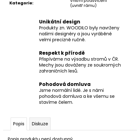
Vnitřní podsvícení
Kategorie
:
(uvnitř rámu)
Unikátní design
Produkty zn. WOODILO byly navrženy
našimi designéry a jsou vyráběné
velmi precizně ručně.
Respekt k přírodě
Přispíváme na výsadbu stromů v ČR.
Mechy jsou dováženy ze soukromých
zahraničních lesů.
Pohodová domluva
Jsme normální lidé. Je s námi
pohodová domluva a ke všemu se
stavíme čelem.
Popis
Diskuze
Popis produktu není dostupný