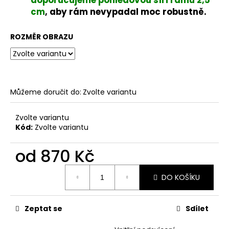
doporučujeme pohledovou šíři rámu 2,5
č
u
cm
, aby rám nevypadal moc robustně.
j
e
ROZMĚR OBRAZU
m
e
Můžeme doručit do:
Zvolte variantu
Zvolte variantu
Kód:
Zvolte variantu
od
870 Kč
Měrná
DO KOŠÍKU
cena:
Zeptat se
Sdílet