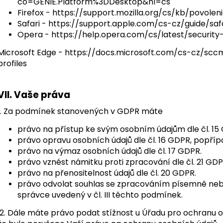
co=GENIE.Platform%3DDesktop&hl=cs
Firefox -
https://support.mozilla.org/cs/kb/povolen
Safari -
https://support.apple.com/cs-cz/guide/safa
Opera -
https://help.opera.com/cs/latest/security
Microsoft Edge -
https://docs.microsoft.com/cs-cz/sc
profiles
VII.
Vaše práva
1. Za podmínek stanovených v GDPR máte
právo na přístup ke svým osobním údajům dle čl. 15
právo opravu osobních údajů dle čl. 16 GDPR, popříp
právo na výmaz osobních údajů dle čl. 17 GDPR.
právo vznést námitku proti zpracování dle čl. 21 GD
právo na přenositelnost údajů dle čl. 20 GDPR.
právo odvolat souhlas se zpracováním písemně neb
správce uvedený v čl. III těchto podmínek.
2. Dále máte právo podat stížnost u Úřadu pro ochranu o