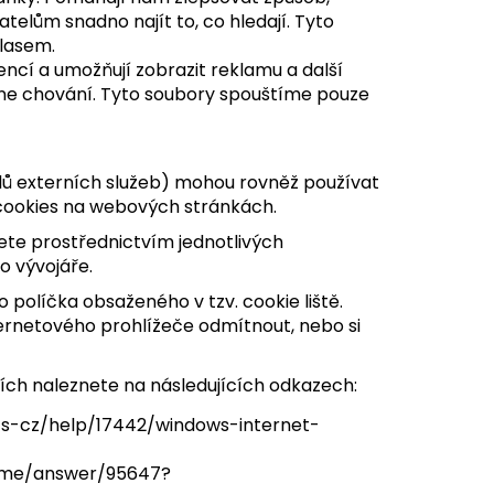
atelům snadno najít to, co hledají. Tyto
lasem.
encí a umožňují zobrazit reklamu a další
ine chování. Tyto soubory spouštíme pouze
lů externích služeb) mohou rovněž používat
ookies na webových stránkách.
nete prostřednictvím jednotlivých
o vývojáře.
políčka obsaženého v tzv. cookie liště.
ernetového prohlížeče odmítnout, nebo si
čích naleznete na následujících odkazech:
cs-cz/help/17442/windows-internet-
rome/answer/95647?