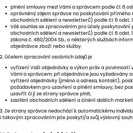
plnění smlouvy mezi Vámi a správcem podle čl. 6 ods
oprávněný zájem správce na poskytování přímého m
obchodních sdělení a newsletterů) podle čl. 6 odst. 
Váš souhlas se zpracováním pro účely poskytování 
obchodních sdělení a newsletterů) podle čl. 6 odst. 1
zákona č. 480/2004 Sb., o některých službách inform
objednávce zboží nebo služby.
2. Účelem zpracování osobních údajů je
vyřízení Vaší objednávky a výkon práv a povinností 
Vámi a správcem; při objednávce jsou vyžadovány os
vyřízení objednávky (jméno a adresa, kontakt), pos
požadavkem pro uzavření a plnění smlouvy, bez pos
uzavřít či jí ze strany správce plnit,
zasílání obchodních sdělení a činění dalších marketi
3. Ze strany správce nedochází k automatickému individu
S takovým zpracováním jste poskytl/a svůj výslovný souhl