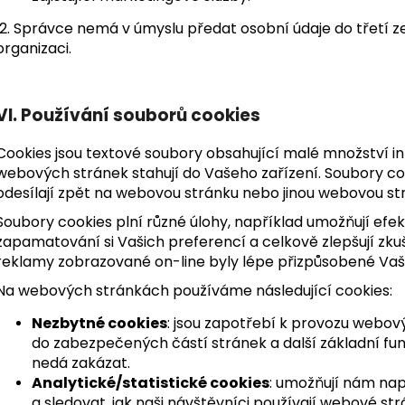
2. Správce nemá v úmyslu předat osobní údaje do třetí
organizaci.
VI. Používání souborů cookies
Cookies jsou textové soubory obsahující malé množství in
webových stránek stahují do Vašeho zařízení. Soubory co
odesílají zpět na webovou stránku nebo jinou webovou str
Soubory cookies plní různé úlohy, například umožňují efe
zapamatování si Vašich preferencí a celkově zlepšují zkuše
reklamy zobrazované on-line byly lépe přizpůsobené Va
Na webových stránkách používáme následující cookies:
Nezbytné cookies
: jsou zapotřebí k provozu webový
do zabezpečených částí stránek a další základní fun
nedá zakázat.
Analytické/statistické cookies
: umožňují nám nap
a sledovat, jak naši návštěvníci používají webové s