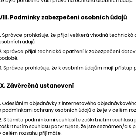
že bylo porušeno Vaší právo na ochranu osobních údajů.
VIII.
Podmínky zabezpečení osobních údajů
1. Správce prohlašuje, že přijal veškerá vhodná technick
osobních údajů.
2. Správce přijal technická opatření k zabezpečení datovýc
podobě.
3. Správce prohlašuje, že k osobním údajům mají přístup
IX.
Závěrečná ustanovení
1. Odesláním objednávky z internetového objednávkového
s podmínkami ochrany osobních údajů a že je v celém roz
2. S těmito podmínkami souhlasíte zaškrtnutím souhlasu 
Zaškrtnutím souhlasu potvrzujete, že jste seznámen/a s 
v celém rozsahu přijímáte.