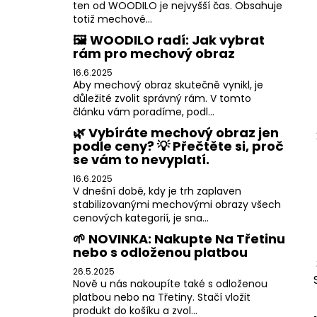
ten od WOODILO je nejvyšší čas. Obsahuje
totiž mechové...
🖼️ WOODILO radí: Jak vybrat
rám pro mechový obraz
16.6.2025
Aby mechový obraz skutečně vynikl, je
důležité zvolit správný rám. V tomto
článku vám poradíme, podl...
🌿 Vybíráte mechový obraz jen
podle ceny? 💡 Přečtěte si, proč
se vám to nevyplatí.
16.6.2025
V dnešní době, kdy je trh zaplaven
stabilizovanými mechovými obrazy všech
cenových kategorií, je sna...
🌱 NOVINKA: Nakupte Na Třetinu
nebo s odloženou platbou
26.5.2025
Nově u nás nakoupíte také s odloženou
platbou nebo na Třetiny. Stačí vložit
produkt do košíku a zvol...