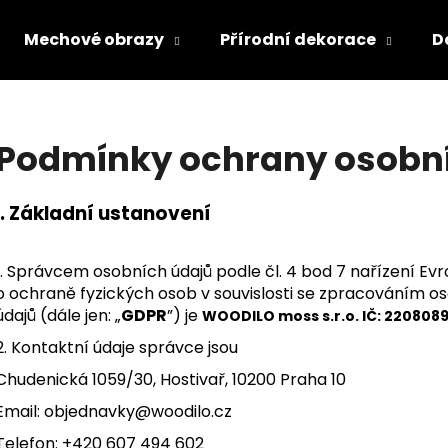
Mechové obrazy
Přírodní dekorace
D
Co potřebujete najít?
Podmínky ochrany osobn
HLEDAT
I.
Základní ustanovení
1. Správcem osobních údajů podle čl. 4 bod 7 nařízení E
Doporučujeme
o ochraně fyzických osob v souvislosti se zpracováním 
údajů (dále jen: „
GDPR
”) je
WOODILO moss s.r.o. IČ: 220808
2. Kontaktní údaje správce jsou
Chudenická 1059/30, Hostivař, 10200 Praha 10
Email:
objednavky@woodilo.cz
Telefon:
+420 607 494 602