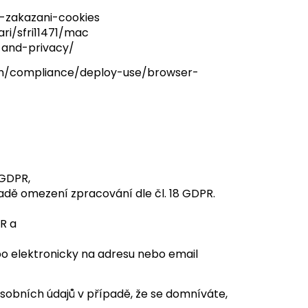
i-zakazani-cookies
ri/sfri11471/mac
-and-privacy/
cm/compliance/deploy-use/browser-
 GDPR,
adě omezení zpracování dle čl. 18 GDPR.
PR a
o elektronicky na adresu nebo email
sobních údajů v případě, že se domníváte,