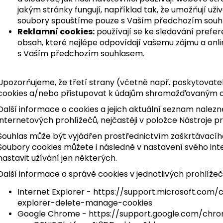
jakým stránky fungují, například tak, že umožňují uživ
soubory spouštíme pouze s Vaším předchozím souh
Reklamní cookies:
používají se ke sledování prefer
obsah, které nejlépe odpovídají vašemu zájmu a onl
s Vaším předchozím souhlasem.
Upozorňujeme, že třetí strany (včetně např. poskytovate
cookies a/nebo přistupovat k údajům shromažďovaným c
Další informace o cookies a jejich aktuální seznam nalez
internetových prohlížečů, nejčastěji v položce Nástroje pr
Souhlas může být vyjádřen prostřednictvím zaškrtávacího 
Soubory cookies můžete i následně v nastavení svého int
nastavit užívání jen některých.
Další informace o správě cookies v jednotlivých prohlíže
Internet Explorer -
https://support.microsoft.com/
explorer-delete-manage-cookies
Google Chrome -
https://support.google.com/ch