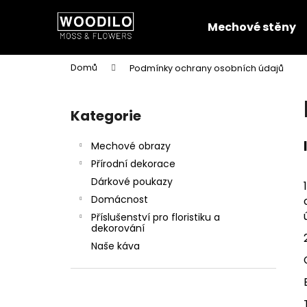
K
Přejít
na
o
Mechové stěny
obsah
Zpět
Zpět
š
do
do
í
Domů
Podmínky ochrany osobních údajů
k
obchodu
obchodu
P
o
Kategorie
Přeskočit
s
kategorie
t
Mechové obrazy
r
Přírodní dekorace
a
Dárkové poukazy
n
Domácnost
n
Příslušenství pro floristiku a
í
dekorování
p
Naše káva
a
n
e