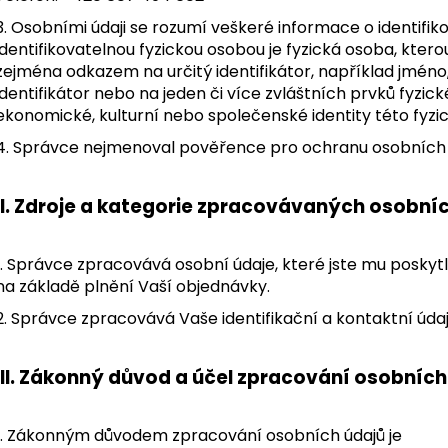
3. Osobními údaji se rozumí veškeré informace o identifik
identifikovatelnou fyzickou osobou je fyzická osoba, ktero
zejména odkazem na určitý identifikátor, například jméno, i
identifikátor nebo na jeden či více zvláštních prvků fyzick
ekonomické, kulturní nebo společenské identity této fyzi
4. Správce nejmenoval pověřence pro ochranu osobních 
II.
Zdroje a kategorie zpracovávaných osobníc
1. Správce zpracovává osobní údaje, které jste mu poskyt
na základě plnění Vaší objednávky.
2. Správce zpracovává Vaše identifikační a kontaktní úda
III.
Zákonný důvod a účel zpracování osobních
1. Zákonným důvodem zpracování osobních údajů je