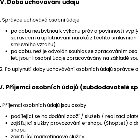
IV.
Doba uchovávání údajů
1. Správce uchovává osobní údaje
po dobu nezbytnou k výkonu práv a povinností vyplý
správcem a uplatňování nároků z těchto smluvních 
smluvního vztahu).
po dobu, než je odvolán souhlas se zpracováním osob
let, jsou-li osobní údaje zpracovávány na základě sou
2. Po uplynutí doby uchovávání osobních údajů správce 
V.
Příjemci osobních údajů (subdodavatelé s
1. Příjemci osobních údajů jsou osoby
podílející se na dodání zboží / služeb / realizaci pl
zajišťující služby provozování e-shopu (Shoptet) a da
shopu,
zajišťující marketingové služby.