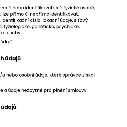
ované nebo identifikovatelné fyzické osobě;
u lze přímo či nepřímo identifikovat,
dentifikační číslo, lokační údaje, síťový
é, fyziologické, genetické, psychické,
cké osoby.
údajů.
h údajů
l/a nebo osobní údaje, které správce získal
je a údaje nezbytné pro plnění smlouvy.
 údajů