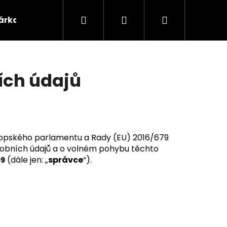
Hledat
Přihlášení
Nákupní
árkové poukazy
Domácnost
Příslušenství 
košík
ích údajů
vropského parlamentu a Rady (EU) 2016/679
osobních údajů a o volném pohybu těchto
(dále jen: „
správce
“).
99