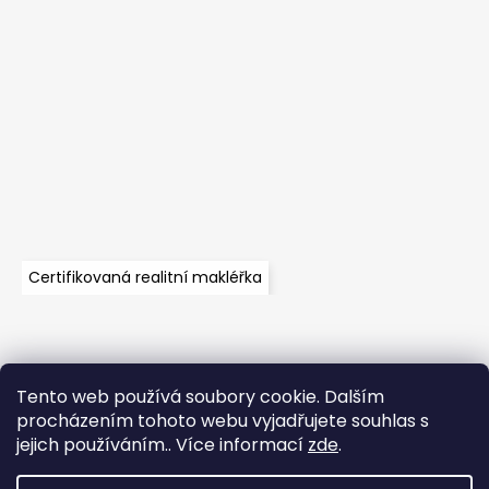
Certifikovaná realitní makléřka
Tento web používá soubory cookie. Dalším
Velkoobchod
Časté dotazy
Obchodní podmínky
procházením tohoto webu vyjadřujete souhlas s
Kontakt
Vzorník mechů
Mechové stěny a zakázková výroba
jejich používáním.. Více informací
zde
.