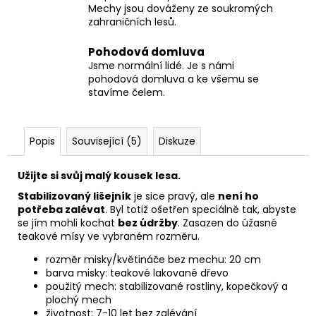
Mechy jsou dováženy ze soukromých
zahraničních lesů.
Pohodová domluva
Jsme normální lidé. Je s námi
pohodová domluva a ke všemu se
stavíme čelem.
Popis
Související (5)
Diskuze
Užijte si svůj malý kousek lesa.
Stabilizovaný lišejník
je sice pravý, ale
není ho
potřeba zalévat
. Byl totiž ošetřen speciálně tak, abyste
se jím mohli kochat
bez údržby
. Zasazen do úžasné
teakové mísy ve vybraném rozměru.
rozměr misky/květináče bez mechu: 20 cm
barva misky:
teakové lakované dřevo
použitý mech: s
tabilizované rostliny, kopečkový a
plochý mech
životnost: 7-10 let bez zalévání