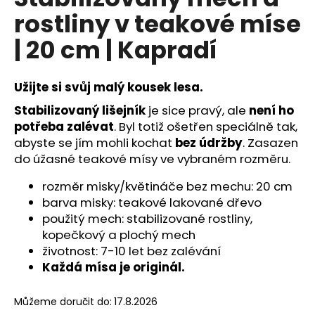
je
a
rostliny v teakové míse
0,0
z
j
| 20 cm | Kapradí
5
í
hvězdiček.
t
Užijte si svůj malý kousek lesa.
?
Stabilizovaný lišejník
je sice pravý, ale
není ho
potřeba zalévat
. Byl totiž ošetřen speciálně tak,
abyste se jím mohli kochat
bez údržby
. Zasazen
do úžasné teakové mísy ve vybraném rozměru.
HLEDAT
rozměr misky/květináče bez mechu: 20 cm
barva misky:
teakové lakované dřevo
použitý mech: s
tabilizované rostliny,
D
kopečkový a plochý mech
o
životnost: 7-10 let bez zalévání
p
Každá mísa je originál.
o
r
u
Můžeme doručit do:
17.8.2026