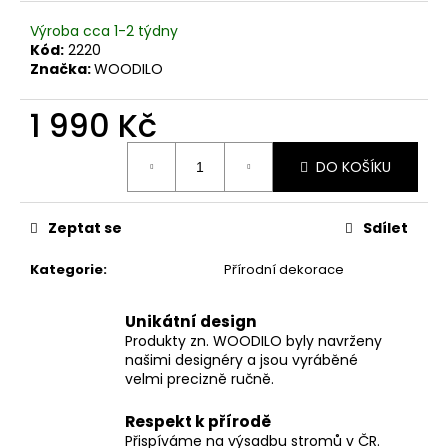
č
u
Výroba cca 1-2 týdny
j
Kód:
2220
e
Značka:
WOODILO
m
e
1 990 Kč
Měrná
DO KOŠÍKU
cena:
Zeptat se
Sdílet
Kategorie
:
Přírodní dekorace
Unikátní design
Produkty zn. WOODILO byly navrženy
našimi designéry a jsou vyráběné
velmi precizně ručně.
Respekt k přírodě
Přispíváme na výsadbu stromů v ČR.