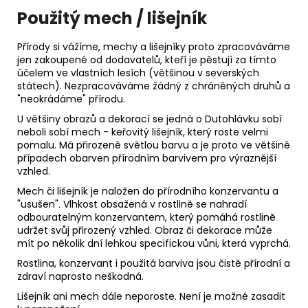
Použitý mech / lišejník
Přírody si vážíme, mechy a lišejníky proto zpracováváme
jen zakoupené od dodavatelů, kteří je pěstují za tímto
účelem ve vlastních lesích (většinou v severských
státech). Nezpracováváme žádný z chráněných druhů a
"neokrádáme" přírodu.
U většiny obrazů a dekorací se jedná o Dutohlávku sobí
neboli sobí mech - keřovitý lišejník, který roste velmi
pomalu. Má přirozeně světlou barvu a je proto ve většině
případech obarven přírodním barvivem pro výraznější
vzhled.
Mech či lišejník je naložen do přírodního konzervantu a
"usušen". Vlhkost obsažená v rostlině se nahradí
odbouratelným konzervantem, který pomáhá rostlině
udržet svůj přirozený vzhled. Obraz či dekorace může
mít po několik dní lehkou specifickou vůni, která vyprchá.
Rostlina, konzervant i použitá barviva jsou čistě přírodní a
zdraví naprosto neškodná.
Lišejník ani mech dále neporoste. Není je možné zasadit