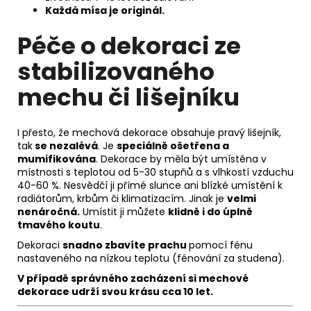
Každá mísa je originál.
Péče o dekoraci ze
stabilizovaného
mechu či lišejníku
I přesto, že mechová dekorace obsahuje pravý lišejník,
tak
se nezalévá
. Je
speciálně ošetřena a
mumifikována
. Dekorace by měla být umístěna v
místnosti s teplotou od 5-30 stupňů a s vlhkostí vzduchu
40-60 %. Nesvědčí ji přímé slunce ani blízké umístění k
radiátorům, krbům či klimatizacím. Jinak je
velmi
nenáročná.
Umístit ji můžete
klidně i do úplně
tmavého koutu
.
Dekoraci
snadno zbavíte prachu
pomocí fénu
nastaveného na nízkou teplotu (fénování za studena).
V případě správného zacházení si m
echové
dekorace udrží svou krásu
cca 10 let.