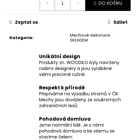
č
DO KOŠÍKU
cena:
u
j
e
Zeptat se
Sdílet
m
e
Mechové dekorace
Kategorie
:
SKLADEM
Unikátní design
Produkty zn. WOODILO byly navrženy
našimi designéry a jsou vyráběné
velmi precizně ručně.
Respekt k přírodě
Přispíváme na výsadbu stromů v ČR.
Mechy jsou dováženy ze soukromých
zahraničních lesů.
Pohodová domluva
Jsme normální lidé. Je s námi
pohodová domluva a ke všemu se
stavíme čelem.