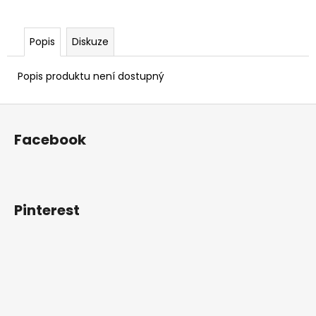
Popis
Diskuze
Popis produktu není dostupný
Z
á
Facebook
p
a
t
í
Pinterest