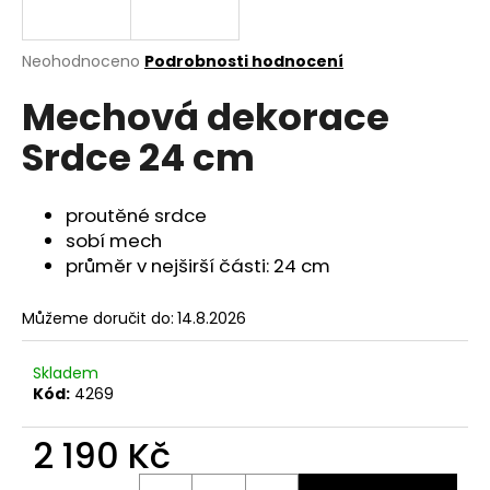
a
j
Průměrné
Neohodnoceno
Podrobnosti hodnocení
í
hodnocení
Mechová dekorace
produktu
t
je
?
Srdce 24 cm
0,0
z
5
hvězdiček.
proutěné srdce
sobí mech
HLEDAT
průměr v nejširší části: 24 cm
Můžeme doručit do:
14.8.2026
D
o
Skladem
p
Kód:
4269
o
r
2 190 Kč
u
Měrná