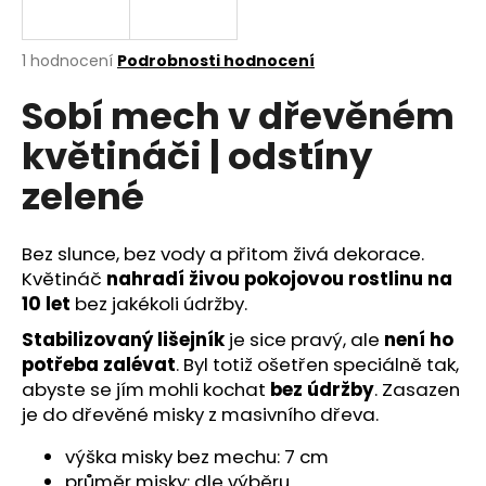
a
j
Průměrné
1 hodnocení
Podrobnosti hodnocení
í
hodnocení
Sobí mech v dřevěném
produktu
t
je
?
květináči | odstíny
5,0
z
zelené
5
hvězdiček.
Bez slunce, bez vody a přitom živá dekorace.
HLEDAT
Květináč
nahradí živou pokojovou rostlinu na
10 let
bez jakékoli údržby.
Stabilizovaný lišejník
je sice pravý, ale
není ho
D
potřeba zalévat
. Byl totiž ošetřen speciálně tak,
o
abyste se jím mohli kochat
bez údržby
. Zasazen
p
je do dřevěné misky z masivního dřeva.
o
r
výška misky bez mechu: 7 cm
u
průměr misky: dle výběru