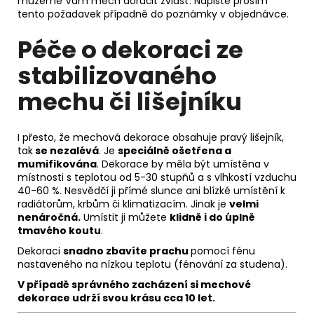
můžeme Vám mech doručit zvlášť. Napište prosím
tento požadavek případně do poznámky v objednávce.
Péče o dekoraci ze
stabilizovaného
mechu či lišejníku
I přesto, že mechová dekorace obsahuje pravý lišejník,
tak
se nezalévá
. Je
speciálně ošetřena a
mumifikována
. Dekorace by měla být umístěna v
místnosti s teplotou od 5-30 stupňů a s vlhkostí vzduchu
40-60 %. Nesvědčí ji přímé slunce ani blízké umístění k
radiátorům, krbům či klimatizacím. Jinak je
velmi
nenáročná.
Umístit ji můžete
klidně i do úplně
tmavého koutu
.
Dekoraci
snadno zbavíte prachu
pomocí fénu
nastaveného na nízkou teplotu (fénování za studena).
V případě správného zacházení si m
echové
dekorace udrží svou krásu
cca 10 let.