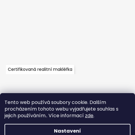
Certifikovaná realitní makléřka
Tento web používá soubory cookie. Dalším
Velkoobchod
Časté dotazy
Obchodní podmínky
procházením tohoto webu vyjadřujete souhlas s
Kontakt
Vzorník mechů
Mechové stěny a zakázková výroba
jejich používáním.. Více informací
zde
.
Nastavení