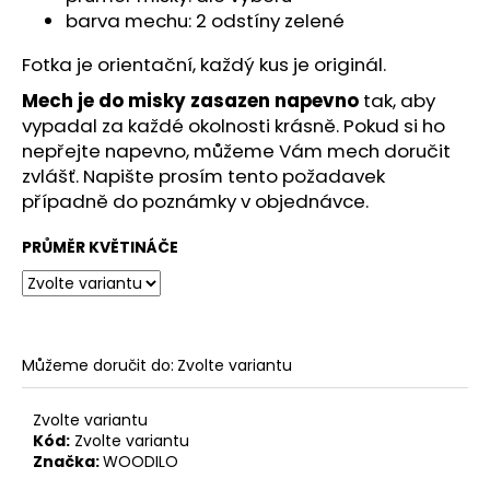
č
barva mechu: 2 odstíny zelené
u
j
Fotka je orientační, každý kus je originál.
e
m
Mech je do misky zasazen napevno
tak, aby
e
vypadal za každé okolnosti krásně. Pokud si ho
nepřejte napevno, můžeme Vám mech doručit
zvlášť. Napište prosím tento požadavek
případně do poznámky v objednávce.
PRŮMĚR KVĚTINÁČE
Můžeme doručit do:
Zvolte variantu
Zvolte variantu
Kód:
Zvolte variantu
Značka:
WOODILO