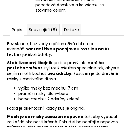
pohodová domluva a ke všemu se
stavíme čelem.
Popis
Související (8)
Diskuze
Bez slunce, bez vody a přitom živá dekorace.
Květináč
nahradí živou pokojovou rostlinu na 10
let
bez jakékoli údržby.
Stabilizovaný lišejník
je sice pravý, ale
není ho
potřeba zalévat
. Byl totiž ošetřen speciálně tak, abyste
se jím mohli kochat
bez údržby
. Zasazen je do dřevěné
misky z masivního dřeva.
výška misky bez mechu: 7 cm
průměr misky: dle výběru
barva mechu: 2 odstíny zelené
Fotka je orientační, každý kus je originál.
Mech je do misky zasazen napevno
tak, aby vypadal
za každé okolnosti krásně. Pokud si ho nepřejte napevno,