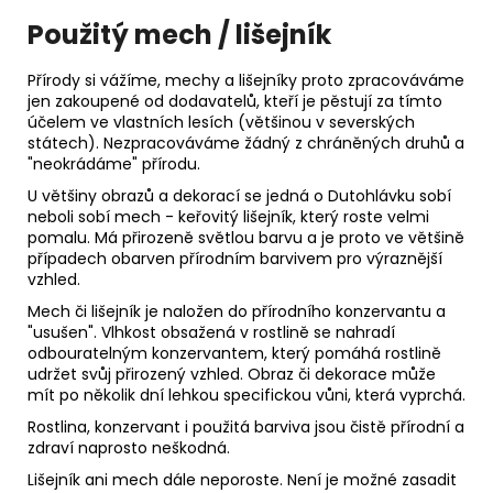
Použitý mech / lišejník
Přírody si vážíme, mechy a lišejníky proto zpracováváme
jen zakoupené od dodavatelů, kteří je pěstují za tímto
účelem ve vlastních lesích (většinou v severských
státech). Nezpracováváme žádný z chráněných druhů a
"neokrádáme" přírodu.
U většiny obrazů a dekorací se jedná o Dutohlávku sobí
neboli sobí mech - keřovitý lišejník, který roste velmi
pomalu. Má přirozeně světlou barvu a je proto ve většině
případech obarven přírodním barvivem pro výraznější
vzhled.
Mech či lišejník je naložen do přírodního konzervantu a
"usušen". Vlhkost obsažená v rostlině se nahradí
odbouratelným konzervantem, který pomáhá rostlině
udržet svůj přirozený vzhled. Obraz či dekorace může
mít po několik dní lehkou specifickou vůni, která vyprchá.
Rostlina, konzervant i použitá barviva jsou čistě přírodní a
zdraví naprosto neškodná.
Lišejník ani mech dále neporoste. Není je možné zasadit