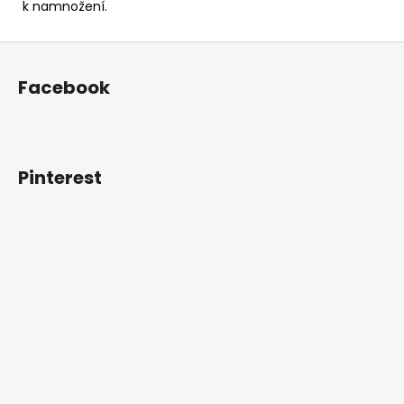
k namnožení.
Z
á
Facebook
p
a
t
í
Pinterest