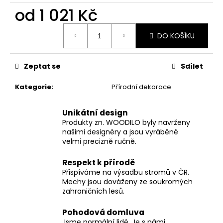
od
1 021 Kč
Měrná
DO KOŠÍKU
cena:
Zeptat se
Sdílet
Kategorie
:
Přírodní dekorace
Unikátní design
Produkty zn. WOODILO byly navrženy
našimi designéry a jsou vyráběné
velmi precizně ručně.
Respekt k přírodě
Přispíváme na výsadbu stromů v ČR.
Mechy jsou dováženy ze soukromých
zahraničních lesů.
Pohodová domluva
Jsme normální lidé. Je s námi