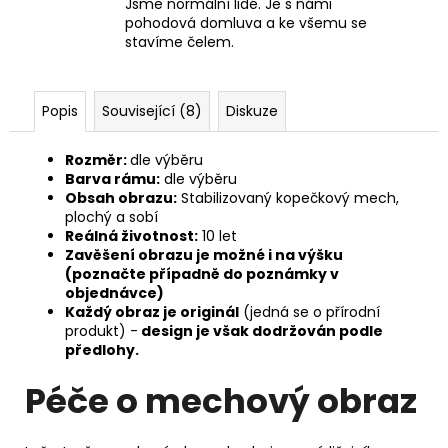
Jsme normální lidé. Je s námi
pohodová domluva a ke všemu se
stavíme čelem.
Popis
Související (8)
Diskuze
Rozměr:
dle výběru
Barva rámu:
dle výběru
Obsah obrazu:
Stabilizovaný kopečkový mech,
plochý a sobí
Reálná životnost:
10 let
Zavěšení obrazu je možné i na výšku
(poznačte případně do poznámky v
objednávce)
Každý obraz je originál
(jedná se o přírodní
produkt) -
design je však dodržován podle
předlohy.
Péče o mechový obraz