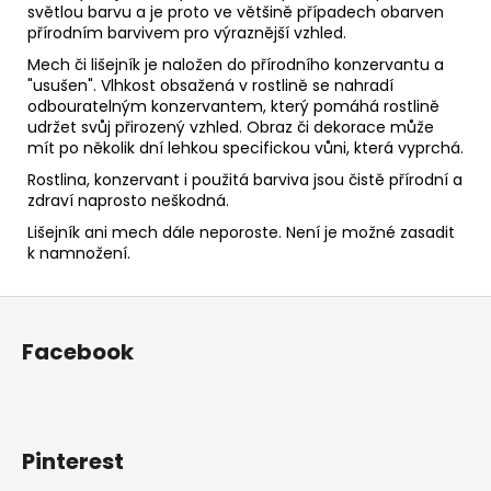
světlou barvu a je proto ve většině případech obarven
přírodním barvivem pro výraznější vzhled.
Mech či lišejník je naložen do přírodního konzervantu a
"usušen". Vlhkost obsažená v rostlině se nahradí
odbouratelným konzervantem, který pomáhá rostlině
udržet svůj přirozený vzhled. Obraz či dekorace může
mít po několik dní lehkou specifickou vůni, která vyprchá.
Rostlina, konzervant i použitá barviva jsou čistě přírodní a
zdraví naprosto neškodná.
Lišejník ani mech dále neporoste. Není je možné zasadit
k namnožení.
Z
á
Facebook
p
a
t
í
Pinterest