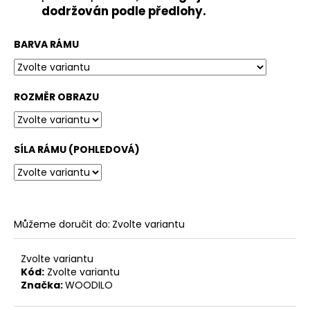
č
dodržován podle předlohy.
u
j
BARVA RÁMU
e
m
e
ROZMĚR OBRAZU
SÍLA RÁMU (POHLEDOVÁ)
Můžeme doručit do:
Zvolte variantu
Zvolte variantu
Kód:
Zvolte variantu
Značka:
WOODILO