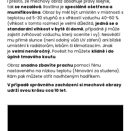
I přesto, že mechový obraz obsahuje pravý lišejník,
tak
se nezalévá
. Rostlina je
speciálně ošetřena a
mumifikována
. Obraz by měl být umístěn v místnosti s
teplotou od 5-30 stupňů a s vlhkostí vzduchu 40-60 %
(vlhkost v tomto rozmezí je velmi důležitá,
jedná se o
standardní vlhkost v bytě či domě
, případně ji může
zajistit zvlhčovač vzduchu, který oceníte i vy). Nesvědčí
mu přímé slunce (není odolný vůči UV záření) ani blízké
umístění k radiátorům, krbům či klimatizacím. Jinak
je
velmi nenáročný.
Pověsit ho můžete
klidně i do
úplně tmavého koutu
.
Obraz
snadno zbavíte prachu
pomocí fénu
nastaveného na nízkou teplotu (fénování za studena).
Rám pak můžete otřít navlhčeným hadříkem.
V případě správného zacházení si m
echové obrazy
udrží svou krásu
cca 10 let.