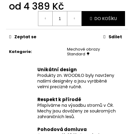
od
4 389 Kč
Měrná
DO KOŠÍKU
cena:
Zeptat se
Sdílet
Mechové obrazy
Kategorie
:
Standard 🌳
Unikátní design
Produkty zn. WOODILO byly navrženy
našimi designéry a jsou vyráběné
velmi precizně ručně.
Respekt k přírodě
Přispíváme na výsadbu stromů v ČR.
Mechy jsou dováženy ze soukromých
zahraničních lesů.
Pohodová domluva