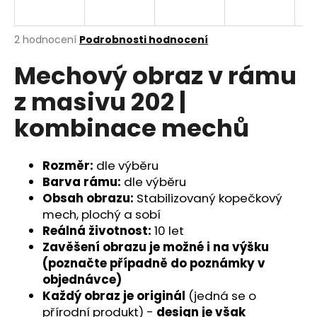
a
j
Průměrné
2 hodnocení
Podrobnosti hodnocení
í
hodnocení
Mechový obraz v rámu
produktu
t
je
?
z masivu 202 |
5,0
z
kombinace mechů
5
hvězdiček.
Rozměr:
dle výběru
HLEDAT
Barva rámu:
dle výběru
Obsah obrazu:
Stabilizovaný kopečkový
mech, plochý a sobí
D
Reálná životnost:
10 let
o
Zavěšení obrazu je možné i na výšku
p
(poznačte případně do poznámky v
o
objednávce)
r
Každý obraz je originál
(jedná se o
u
přírodní produkt) -
design je však