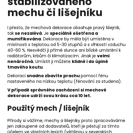
stabilizovaného
mechu či lišejníku
I přesto, že mechová dekorace obsahuje pravý lišejník,
tak
se nezalévá
. Je
speciálně ošetřena a
mumifikována
. Dekorace by měla být umístěna v
místnosti s teplotou od 5-30 stupňů a s vlhkostí vzduchu
40-60 %. Nesvědčí ji přímé slunce ani blízké umístění k
radiátorům, krbům či klimatizacím. Jinak je
velmi
nenáročná.
Umístit ji můžete
klidně i do úplně
tmavého koutu
.
Dekoraci
snadno zbavíte prachu
pomocí fénu
nastaveného na nízkou teplotu (fénování za studena).
V případě správného zacházení si m
echové
dekorace udrží svou krásu
cca 10 let.
Použitý mech / lišejník
Přírody si vážíme, mechy a lišejníky proto zpracováváme
jen zakoupené od dodavatelů, kteří je pěstují za tímto
účelem ve vlastních lesích (většinou v severských