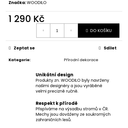
č
Značka:
WOODILO
u
j
1 290 Kč
e
m
Měrná
DO KOŠÍKU
cena:
e
Zeptat se
Sdílet
Kategorie
:
Přírodní dekorace
Unikátní design
Produkty zn. WOODILO byly navrženy
našimi designéry a jsou vyráběné
velmi precizně ručně.
Respekt k přírodě
Přispíváme na výsadbu stromů v ČR.
Mechy jsou dováženy ze soukromých
zahraničních lesů.