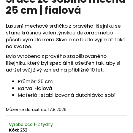
je
a
25 cm | fialová
0,0
z
j
5
í
hvězdiček.
Luxusní mechové srdíčko z pravého lišejníku se
t
stane krásnou valentýnskou dekorací nebo
?
působivým dárkem. Skvěle se bude vyjímat také
na svatbě.
Bylo vyrobeno z pravého stabilizovaného
lišejníku, který byl speciálně ošetřen tak, aby si
HLEDAT
udržel svůj živý vzhled na přibližně 10 let.
Průměr: 25 cm
Barva: Fialová
D
Materiál: stabilizovaná dutohlávka sobí
o
p
Můžeme doručit do:
17.8.2026
o
r
Výroba cca 1-2 týdny
u
Kód:
252