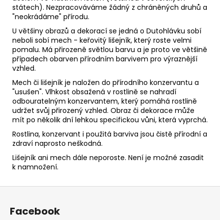
státech). Nezpracováváme žádný z chráněných druhů a
"neokrádáme" přírodu.
U většiny obrazů a dekorací se jedná o Dutohlávku sobí
neboli sobí mech - keřovitý lišejník, který roste velmi
pomalu. Má přirozeně světlou barvu a je proto ve většině
případech obarven přírodním barvivem pro výraznější
vzhled.
Mech či lišejník je naložen do přírodního konzervantu a
"usušen". Vlhkost obsažená v rostlině se nahradí
odbouratelným konzervantem, který pomáhá rostlině
udržet svůj přirozený vzhled. Obraz či dekorace může
mít po několik dní lehkou specifickou vůni, která vyprchá.
Rostlina, konzervant i použitá barviva jsou čistě přírodní a
zdraví naprosto neškodná.
Lišejník ani mech dále neporoste. Není je možné zasadit
k namnožení.
Z
á
Facebook
p