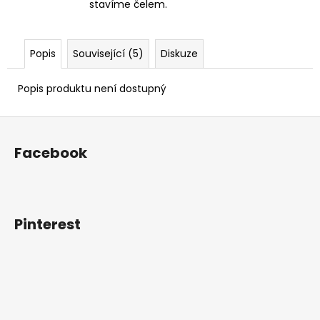
stavíme čelem.
Popis
Související (5)
Diskuze
Popis produktu není dostupný
Z
á
Facebook
p
a
t
í
Pinterest