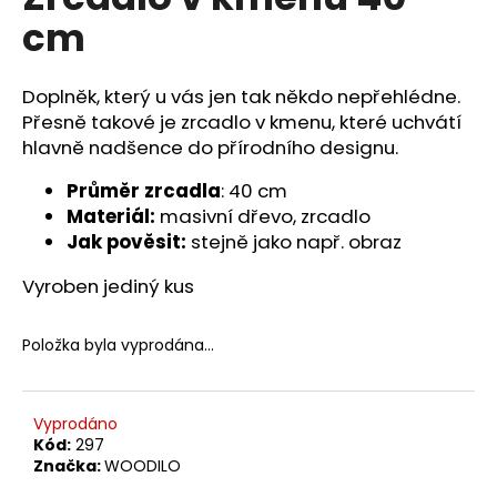
je
a
cm
5,0
z
j
5
í
hvězdiček.
Doplněk, který u vás jen tak někdo nepřehlédne.
t
Přesně takové je zrcadlo v kmenu, které uchvátí
?
hlavně nadšence do přírodního designu.
Průměr zrcadla
: 40 cm
Materiál:
masivní dřevo, zrcadlo
Jak pověsit:
stejně jako např. obraz
HLEDAT
Vyroben jediný kus
Položka byla vyprodána…
D
o
p
o
Vyprodáno
Kód:
297
r
Značka:
WOODILO
u