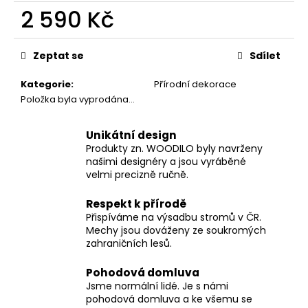
č
2 590 Kč
u
j
Měrná
e
cena:
Zeptat se
Sdílet
m
e
Kategorie
:
Přírodní dekorace
Položka byla vyprodána…
Unikátní design
Produkty zn. WOODILO byly navrženy
našimi designéry a jsou vyráběné
velmi precizně ručně.
Respekt k přírodě
Přispíváme na výsadbu stromů v ČR.
Mechy jsou dováženy ze soukromých
zahraničních lesů.
Pohodová domluva
Jsme normální lidé. Je s námi
pohodová domluva a ke všemu se