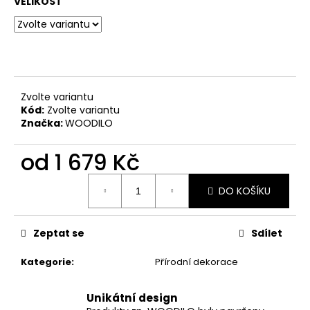
VELIKOST
Zvolte variantu
Kód:
Zvolte variantu
Značka:
WOODILO
od
1 679 Kč
Měrná
DO KOŠÍKU
cena:
Zeptat se
Sdílet
Kategorie
:
Přírodní dekorace
Unikátní design