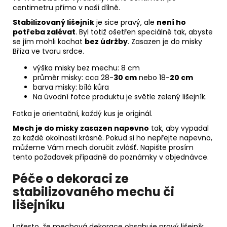
centimetru přímo v naší dílně.
Stabilizovaný lišejník
je sice pravý, ale
není ho
potřeba zalévat
. Byl totiž ošetřen speciálně tak, abyste
se jím mohli kochat
bez údržby
. Zasazen je do misky
Bříza ve tvaru srdce.
výška misky bez mechu: 8 cm
průměr misky: cca 28-
30 cm
nebo 18-
20 cm
barva misky: bílá kůra
Na úvodní fotce produktu je světle zelený lišejník.
Fotka je orientační, každý kus je originál.
Mech je do misky zasazen napevno
tak, aby vypadal
za každé okolnosti krásně. Pokud si ho nepřejte napevno,
můžeme Vám mech doručit zvlášť. Napište prosím
tento požadavek případně do poznámky v objednávce.
Péče o dekoraci ze
stabilizovaného mechu či
lišejníku
I přesto, že mechová dekorace obsahuje pravý lišejník,