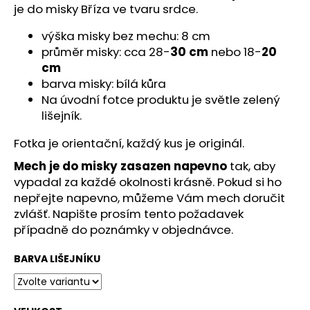
č
je do misky Bříza ve tvaru srdce.
u
j
výška misky bez mechu: 8 cm
e
průměr misky: cca 28-
30 cm
nebo 18-
20
m
cm
e
barva misky: bílá kůra
Na úvodní fotce produktu je světle zelený
lišejník.
Fotka je orientační, každý kus je originál.
Mech je do misky zasazen napevno
tak, aby
vypadal za každé okolnosti krásně. Pokud si ho
nepřejte napevno, můžeme Vám mech doručit
zvlášť. Napište prosím tento požadavek
případně do poznámky v objednávce.
BARVA LIŠEJNÍKU