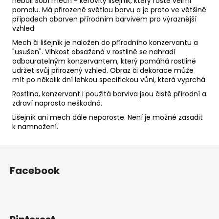
neboli Sobí mech - keřovitý lišejník, který roste velmi
pomalu. Má přirozeně světlou barvu a je proto ve většině
případech obarven přírodním barvivem pro výraznější
vzhled.
Mech či lišejník je naložen do přírodního konzervantu a
"usušen". Vlhkost obsažená v rostlině se nahradí
odbouratelným konzervantem, který pomáhá rostlině
udržet svůj přirozený vzhled. Obraz či dekorace může
mít po několik dní lehkou specifickou vůni, která vyprchá.
Rostlina, konzervant i použitá barviva jsou čistě přírodní a
zdraví naprosto neškodná.
Lišejník ani mech dále neporoste. Není je možné zasadit
k namnožení.
Z
á
Facebook
p
a
t
í