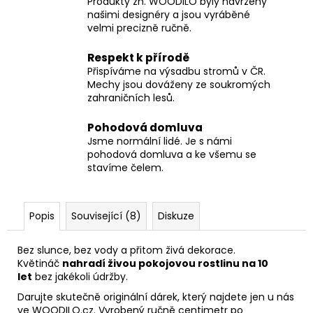
Produkty zn. WOODILO byly navrženy
našimi designéry a jsou vyráběné
velmi precizně ručně.
Respekt k přírodě
Přispíváme na výsadbu stromů v ČR.
Mechy jsou dováženy ze soukromých
zahraničních lesů.
Pohodová domluva
Jsme normální lidé. Je s námi
pohodová domluva a ke všemu se
stavíme čelem.
Popis
Související (8)
Diskuze
Bez slunce, bez vody a přitom živá dekorace.
Květináč
nahradí živou pokojovou rostlinu na 10
let
bez jakékoli údržby.
Darujte skutečně originální dárek, který najdete jen u nás
ve WOODILO.cz. Vyrobený ručně centimetr po