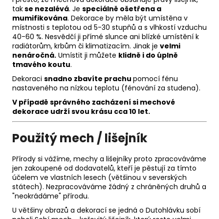
tak
se nezalévá
. Je
speciálně ošetřena a
mumifikována
. Dekorace by měla být umístěna v
místnosti s teplotou od 5-30 stupňů a s vlhkostí vzduchu
40-60 %. Nesvědčí ji přímé slunce ani blízké umístění k
radiátorům, krbům či klimatizacím. Jinak je
velmi
nenáročná.
Umístit ji můžete
klidně i do úplně
tmavého koutu
.
Dekoraci
snadno zbavíte prachu
pomocí fénu
nastaveného na nízkou teplotu (fénování za studena).
V případě správného zacházení si m
echové
dekorace udrží svou krásu
cca 10 let.
Použitý mech / lišejník
Přírody si vážíme, mechy a lišejníky proto zpracováváme
jen zakoupené od dodavatelů, kteří je pěstují za tímto
účelem ve vlastních lesech (většinou v severských
státech). Nezpracováváme žádný z chráněných druhů a
"neokrádáme" přírodu.
U většiny obrazů a dekorací se jedná o Dutohlávku sobí