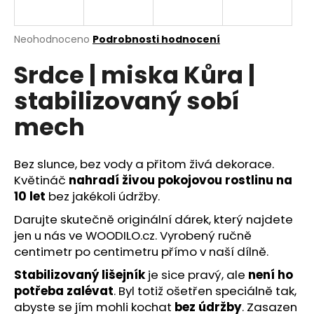
a
j
Průměrné
Neohodnoceno
Podrobnosti hodnocení
í
hodnocení
Srdce | miska Kůra |
produktu
t
je
?
stabilizovaný sobí
0,0
z
mech
5
hvězdiček.
Bez slunce, bez vody a přitom živá dekorace.
HLEDAT
Květináč
nahradí živou pokojovou rostlinu na
10 let
bez jakékoli údržby.
Darujte skutečně originální dárek, který najdete
D
jen u nás ve WOODILO.cz. Vyrobený ručně
o
centimetr po centimetru přímo v naší dílně.
p
o
Stabilizovaný lišejník
je sice pravý, ale
není ho
r
potřeba zalévat
. Byl totiž ošetřen speciálně tak,
u
abyste se jím mohli kochat
bez údržby
. Zasazen