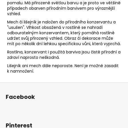
pomalu. Má přirozeně světlou barvu a je proto ve většině
případech obarven přírodním barvivem pro výraznější
vzhled.
Mech či lišejník je naložen do přírodního konzervantu a
"usušen". Vlhkost obsažená v rostlině se nahradí
odbouratelným konzervantem, který pomáhá rostlině
udržet svůj přirozený vzhled. Obraz či dekorace může
mít po několik dní lehkou specifickou vůni, která vyprchá.
Rostlina, konzervant i použitá barviva jsou čistě přírodní a
zdraví naprosto neškodná.
Lišejník ani mech dále neporoste. Není je možné zasadit
k namnožení.
Z
á
Facebook
p
a
t
í
Pinterest