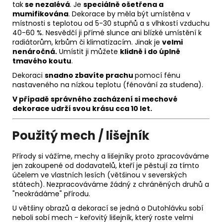
tak
se nezalévá
. Je
speciálně ošetřena a
mumifikována
. Dekorace by měla být umístěna v
místnosti s teplotou od 5-30 stupňů a s vlhkostí vzduchu
40-60 %. Nesvědčí ji přímé slunce ani blízké umístění k
radiátorům, krbům či klimatizacím. Jinak je
velmi
nenáročná.
Umístit ji můžete
klidně i do úplně
tmavého koutu
.
Dekoraci
snadno zbavíte prachu
pomocí fénu
nastaveného na nízkou teplotu (fénování za studena).
V případě správného zacházení si m
echové
dekorace udrží svou krásu
cca 10 let.
Použitý mech / lišejník
Přírody si vážíme, mechy a lišejníky proto zpracováváme
jen zakoupené od dodavatelů, kteří je pěstují za tímto
účelem ve vlastních lesích (většinou v severských
státech). Nezpracováváme žádný z chráněných druhů a
"neokrádáme" přírodu.
U většiny obrazů a dekorací se jedná o Dutohlávku sobí
neboli sobí mech - keřovitý lišejník, který roste velmi