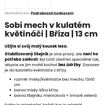
a
j
Průměrné
Neohodnoceno
Podrobnosti hodnocení
í
hodnocení
Sobí mech v kulatém
produktu
t
je
?
květináči | Bříza | 13 cm
0,0
z
5
hvězdiček.
Užijte si svůj malý kousek lesa.
Stabilizovaný lišejník
je sice pravý, ale
není ho
HLEDAT
potřeba zalévat
. Byl totiž ošetřen speciálně tak,
abyste se jím mohli kochat
bez údržby
. Zasazen
je do kulatého květináče z břízy.
D
rozměr misky/květináče bez mechu: 13x10
o
p
cm
o
barva misky: kůra břízy
r
barva lišejníku: mentolová + tmavě zelená
u
Fotka je orientační, každý kus je originál.