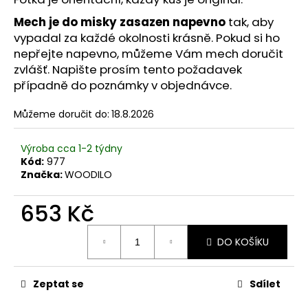
č
u
Mech je do misky zasazen napevno
tak, aby
j
vypadal za každé okolnosti krásně. Pokud si ho
e
nepřejte napevno, můžeme Vám mech doručit
m
zvlášť. Napište prosím tento požadavek
e
případně do poznámky v objednávce.
Můžeme doručit do:
18.8.2026
Výroba cca 1-2 týdny
Kód:
977
Značka:
WOODILO
653 Kč
Měrná
DO KOŠÍKU
cena:
Zeptat se
Sdílet