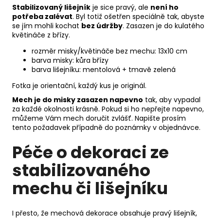
Stabilizovaný lišejník
je sice pravý, ale
není ho
potřeba zalévat
. Byl totiž ošetřen speciálně tak, abyste
se jím mohli kochat
bez údržby
. Zasazen je do kulatého
květináče z břízy.
rozměr misky/květináče bez mechu: 13x10 cm
barva misky: kůra břízy
barva lišejníku: mentolová + tmavě zelená
Fotka je orientační, každý kus je originál.
Mech je do misky zasazen napevno
tak, aby vypadal
za každé okolnosti krásně. Pokud si ho nepřejte napevno,
můžeme Vám mech doručit zvlášť. Napište prosím
tento požadavek případně do poznámky v objednávce.
Péče o dekoraci ze
stabilizovaného
mechu či lišejníku
I přesto, že mechová dekorace obsahuje pravý lišejník,