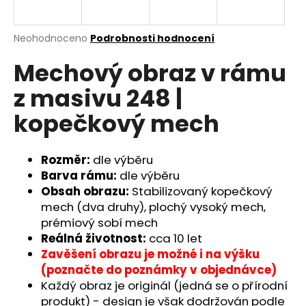
a
j
Průměrné
Neohodnoceno
Podrobnosti hodnocení
í
hodnocení
Mechový obraz v rámu
produktu
t
je
?
z masivu 248 |
0,0
z
kopečkový mech
5
hvězdiček.
Rozměr:
dle výběru
HLEDAT
Barva rámu:
dle výběru
Obsah obrazu:
Stabilizovaný kopečkový
mech (dva druhy), plochý vysoký mech,
D
prémiový sobí mech
o
Reálná životnost:
cca
10 let
p
Zavěšení obrazu je možné i na výšku
o
(poznačte do poznámky v objednávce)
r
Každý obraz je originál (jedná se o přírodní
u
produkt) - design je však dodržován podle