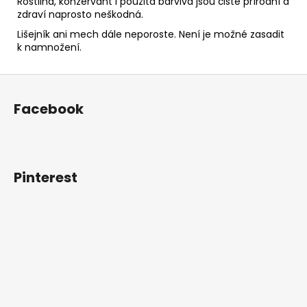
Rostlina, konzervant i použitá barviva jsou čistě přírodní a
zdraví naprosto neškodná.
Lišejník ani mech dále neporoste. Není je možné zasadit
k namnožení.
Z
á
Facebook
p
a
t
í
Pinterest