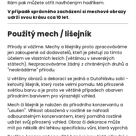
Rám pak můžete otřít navlhčeným hadříkem.
V případě správného zacházení si m
echové obrazy
udrží svou krásu
cca 10 let.
Použitý mech / lišejník
Přírody si vážíme. Mechy a lišejníky proto zpracováváme
jen zakoupené od dodavatelů, kteří je pěstují za tímto
účelem ve vlastních lesích (většinou v severských
státech). Nezpracováváme žádný z chráněných druhů a
"neokrádáme" přírodu.
U většiny obrazů a dekorací se jedná o Dutohlávku sobí -
keřovitý lišejník, který roste velmi pomalu. Má přirozeně
světlou barvu a je proto ve většině případech obarven
přírodním barvivem pro výraznější vzhled.
Mech či lišejník je naložen do přírodního konzervantu a
"usušen". Vlhkost obsažená v rostlině se nahradí
odbouratelným konzervantem, který pomáhá rostlině
udržet svůj přirozený vzhled. Obraz či dekorace může
mít po několik dní lehkou specifickou vůni, která vyprchá.