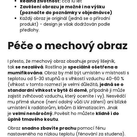
Reálná životnost:
cca
10 let
Zavěšení obrazu je možné i na výšku
(poznačte do poznámky v objednávce)
Každý obraz je originál (jedná se o přírodní
produkt) - design je však dodržován podle
předlohy.
Péče o mechový obraz
I přesto, že mechový obraz obsahuje pravý lišejník,
tak
se nezalévá
. Rostlina je
speciálně ošetřena a
mumifikována
. Obraz by měl být umístěn v místnosti s
teplotou od 5-30 stupňů a s vlhkostí vzduchu 40-60 %
(vlhkost v tomto rozmezí je velmi důležitá,
jedná se o
standardní vlhkost v bytě či domě
, případně ji může
zajistit zvlhčovač vzduchu, který oceníte i vy). Nesvědčí
mu přímé slunce (není odolný vůči UV záření) ani blízké
umístění k radiátorům, krbům či klimatizacím. Jinak
je
velmi nenáročný.
Pověsit ho můžete
klidně i do
úplně tmavého koutu
.
Obraz
snadno zbavíte prachu
pomocí fénu
nastaveného na nízkou teplotu (fénování za studena).