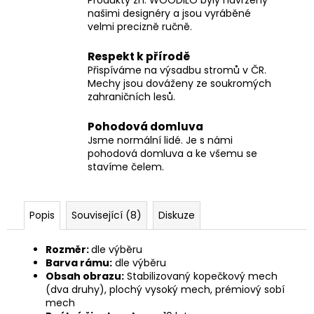
Produkty zn. WOODILO byly navrženy
našimi designéry a jsou vyráběné
velmi precizně ručně.
Respekt k přírodě
Přispíváme na výsadbu stromů v ČR.
Mechy jsou dováženy ze soukromých
zahraničních lesů.
Pohodová domluva
Jsme normální lidé. Je s námi
pohodová domluva a ke všemu se
stavíme čelem.
Popis
Související (8)
Diskuze
Rozměr:
dle výběru
Barva rámu:
dle výběru
Obsah obrazu:
Stabilizovaný kopečkový mech
(dva druhy), plochý vysoký mech, prémiový sobí
mech