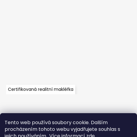
Certifikovaná realitní makléřka
Tento web používá soubory cookie. Dalším
Velkoobchod
Časté dotazy
Obchodní podmínky
procházením tohoto webu vyjadřujete souhlas s
Kontakt
Vzorník mechů
Mechové stěny a zakázková výroba
jejich používáním.. Více informací
zde
.