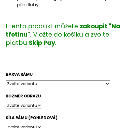
č
předlohy.
u
j
e
m
I tento produkt můžete
zakoupit "Na
e
třetinu"
. Vložte do košíku a zvolte
platbu
Skip Pay
.
BARVA RÁMU
ROZMĚR OBRAZU
SÍLA RÁMU (POHLEDOVÁ)