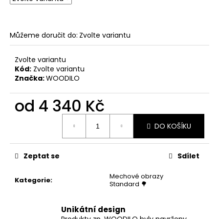
Můžeme doručit do:
Zvolte variantu
Zvolte variantu
Kód:
Zvolte variantu
Značka:
WOODILO
od
4 340 Kč
Měrná
DO KOŠÍKU
cena:
Zeptat se
Sdílet
Mechové obrazy
Kategorie
:
Standard 🌳
Unikátní design