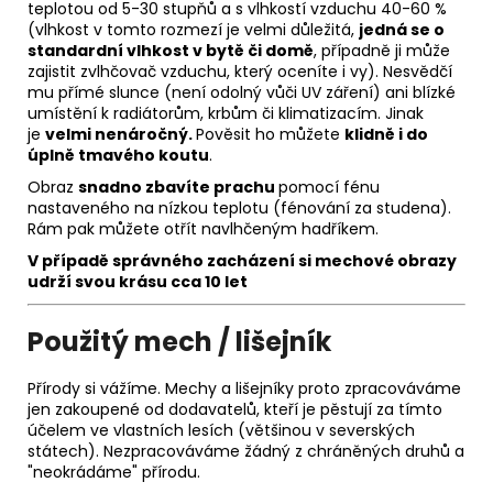
teplotou od 5-30 stupňů a s vlhkostí vzduchu 40-60 %
(vlhkost v tomto rozmezí je velmi důležitá,
jedná se o
standardní vlhkost v bytě či domě
, případně ji může
zajistit zvlhčovač vzduchu, který oceníte i vy). Nesvědčí
mu přímé slunce (není odolný vůči UV záření) ani blízké
umístění k radiátorům, krbům či klimatizacím. Jinak
je
velmi nenáročný.
Pověsit ho můžete
klidně i do
úplně tmavého koutu
.
Obraz
snadno zbavíte prachu
pomocí fénu
nastaveného na nízkou teplotu (fénování za studena).
Rám pak můžete otřít navlhčeným hadříkem.
V případě správného zacházení si m
echové obrazy
udrží svou krásu
cca 10 let
Použitý mech / lišejník
Přírody si vážíme. Mechy a lišejníky proto zpracováváme
jen zakoupené od dodavatelů, kteří je pěstují za tímto
účelem ve vlastních lesích (většinou v severských
státech). Nezpracováváme žádný z chráněných druhů a
"neokrádáme" přírodu.