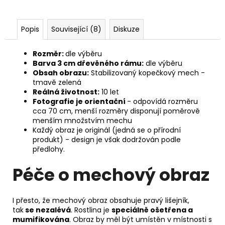
Popis
Související (8)
Diskuze
Rozměr:
dle výběru
Barva 3 cm dřevěného rámu:
dle výběru
Obsah obrazu:
Stabilizovaný kopečkový mech -
tmavě zelená
Reálná životnost:
10 let
Fotografie je orientační
- odpovídá rozměru
cca 70 cm, menší rozměry disponují poměrově
menším množstvím mechu
Každý obraz je originál (jedná se o přírodní
produkt) - design je však dodržován podle
předlohy.
Péče o mechový obraz
I přesto, že mechový obraz obsahuje pravý lišejník,
tak
se nezalévá
. Rostlina je
speciálně ošetřena a
mumifikována
. Obraz by měl být umístěn v místnosti s