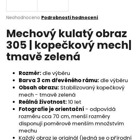
a
j
Průměrné
Neohodnoceno
Podrobnosti hodnocení
í
hodnocení
Mechový kulatý obraz
produktu
t
je
?
305 | kopečkový mech|
0,0
z
tmavě zelená
5
hvězdiček.
Rozměr:
dle výběru
HLEDAT
Barva 3 cm dřevěného rámu:
dle výběru
Obsah obrazu:
Stabilizovaný kopečkový
mech - tmavě zelená
D
Reálná životnost:
10 let
o
Fotografie je orientační
- odpovídá
p
rozměru cca 70 cm, menší rozměry
o
disponují poměrově menším množstvím
r
mechu
u
Každý obraz je originál (jedná se o přírodní