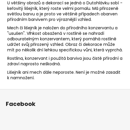
U většiny obrazů a dekorací se jedná o Dutohlávku sobí -
keřovitý lišejník, který roste velmi pomalu. Má přirozeně
světlou barvu a je proto ve většině případech obarven
přírodním barvivem pro výraznější vzhled.
Mech či lišejník je naložen do přírodního konzervantu a
"usušen". Vlhkost obsažená v rostlině se nahradí
odbouratelným konzervantem, který pomáhá rostlině
udržet svůj přirozený vzhled. Obraz či dekorace může
mít po několik dní lehkou specifickou vůni, která vyprchá.
Rostlina, konzervant i použitá barviva jsou čistě přírodní a
zdraví naprosto neškodná.
Lišejník ani mech dále neporoste. Není je možné zasadit
k namnožení.
Z
á
Facebook
p
a
t