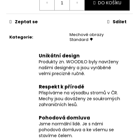
DO KOŠÍKU
cena:
Zeptat se
Sdílet
Mechové obrazy
Kategorie
:
Standard 🌳
Unikátní design
Produkty zn. WOODILO byly navrženy
našimi designéry a jsou vyráběné
velmi precizně ručně.
Respekt k přírodě
Přispíváme na výsadbu stromů v ČR.
Mechy jsou dováženy ze soukromých
zahraničních lesů.
Pohodová domluva
Jsme normální lidé. Je s námi
pohodová domluva a ke všemu se
stavíme čelem.