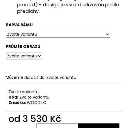
č
produkt) - design je však dodržován podle
u
předlohy.
j
e
m
BARVA RÁMU
e
PRŮMĚR OBRAZU
Můžeme doručit do:
Zvolte variantu
Zvolte variantu
Kód:
Zvolte variantu
Značka:
WOODILO
od
3 530 Kč
Měrná