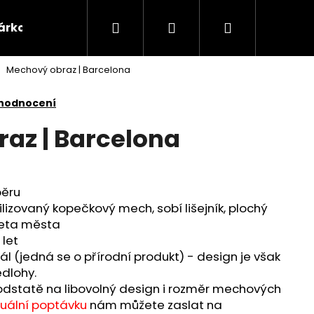
Hledat
Přihlášení
Nákupní
árkové poukazy
Domácnost
Příslušenství 
Mechový obraz | Barcelona
košík
 hodnocení
az | Barcelona
běru
ilizovaný kopečkový mech, sobí lišejník, plochý
ueta města
 let
ál (jedná se o přírodní produkt) - design je však
dlohy.
statě na libovolný design i rozměr mechových
duální poptávku
nám můžete zaslat na