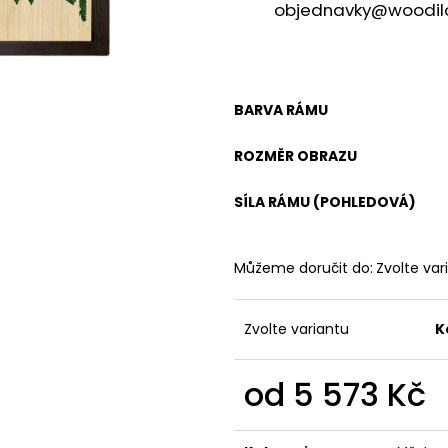
objednavky@woodilo
BARVA RÁMU
ROZMĚR OBRAZU
SÍLA RÁMU (POHLEDOVÁ)
Můžeme doručit do:
Zvolte var
Zvolte variantu
K
od
5 573 Kč
Měrná
cena: