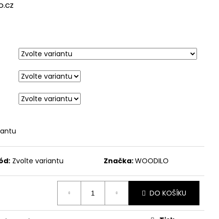
.cz
iantu
ód:
Zvolte variantu
Značka:
WOODILO
DO KOŠÍKU