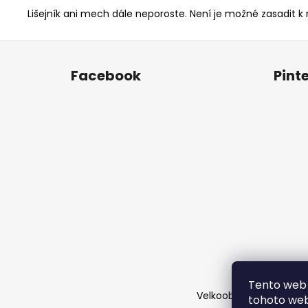
Lišejník ani mech dále neporoste. Není je možné zasadit 
Z
á
Facebook
Pint
p
a
t
í
Tento web 
Velkoobchod
Časté d
tohoto webu