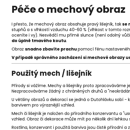
Péče o mechový obraz
I přesto, že mechový obraz obsahuje pravý lišejník, tak
se 
stupňů a s vlhkostí vzduchu 40-60 % (vlhkost v tomto rozm
oceníte i vy). Nesvědčí mu přímé slunce (není odolný vůči 
do úplně tmavého koutu
.
Obraz
snadno zbavíte prachu
pomocí fénu nastaveného
V případě správného zacházení si m
echové obrazy ud
Použitý mech / lišejník
Přírody si vážíme. Mechy a lišejníky proto zpracováváme j
Nezpracováváme žádný z chráněných druhů a "neokrádám
U většiny obrazů a dekorací se jedná o Dutohlávku sobí - k
barvivem pro výraznější vzhled.
Mech či lišejník je naložen do přírodního konzervantu a "
vzhled. Obraz či dekorace může mít po několik dní lehkou s
Rostlina, konzervant i použitá barviva jsou čistě přírodní 