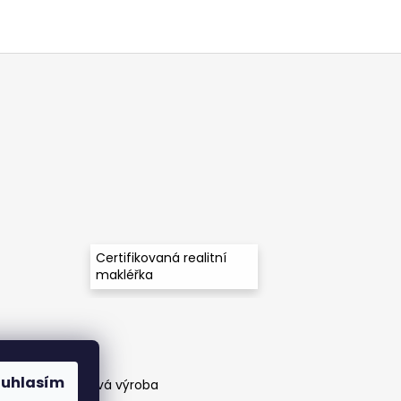
Certifikovaná realitní
makléřka
ouhlasím
těny a zakázková výroba