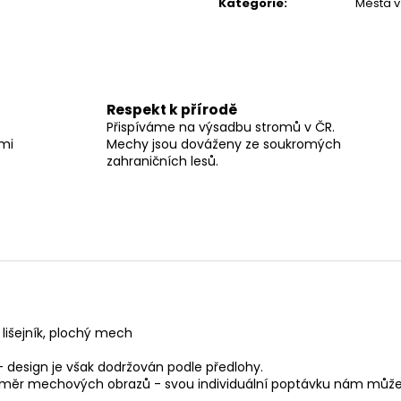
Kategorie
:
Města 
Respekt k přírodě
Přispíváme na výsadbu stromů v ČR.
lmi
Mechy jsou dováženy ze soukromých
zahraničních lesů.
lišejník, plochý mech
 - design je však dodržován podle předlohy.
ozměr mechových obrazů -
svou individuální poptávku
nám můžet