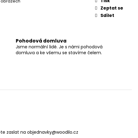
Tisk
v obrazech
Zeptat se
Sdílet
Pohodová domluva
Jsme normální lidé. Je s námi pohodová
domluva a ke všemu se stavíme čelem.
e zaslat na objednavky@woodilo.cz