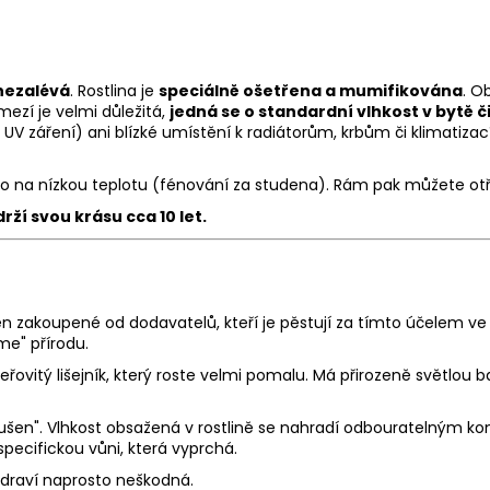
nezalévá
. Rostlina je
speciálně ošetřena a mumifikována
. O
ezí je velmi důležitá,
jedná se o standardní vlhkost v bytě 
UV záření) ani blízké umístění k radiátorům, krbům či klimatizací
 na nízkou teplotu (fénování za studena). Rám pak můžete ot
rží svou krásu
cca 10 let.
en zakoupené od dodavatelů, kteří je pěstují za tímto účelem ve 
e" přírodu.
eřovitý lišejník, který roste velmi pomalu. Má přirozeně světlou
usušen". Vlhkost obsažená v rostlině se nahradí odbouratelným k
pecifickou vůni, která vyprchá.
a zdraví naprosto neškodná.