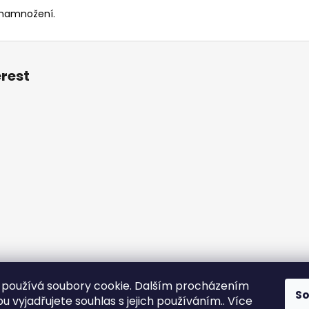
k namnožení.
erest
používá soubory cookie. Dalším procházením
S
otazy
Obchodní podmínky
Kontakt
Vzorník mechů
Mechové s
 vyjadřujete souhlas s jejich používáním.. Více