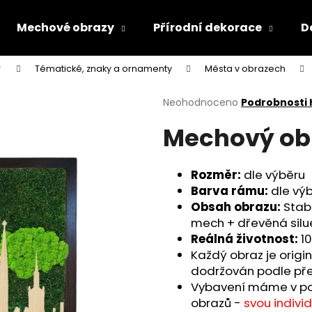
Mechové obrazy
Přírodní dekorace
D

Tématické, znaky a ornamenty
Města v obrazech
Co potřebujete najít?
Průměrné
Neohodnoceno
Podrobnosti
hodnocení
Mechový obr
produktu
HLEDAT
je
0,0
z
Rozměr:
dle výběru
5
Doporučujeme
Barva rámu:
dle vý
hvězdiček.
Obsah obrazu:
Stab
mech + dřevěná sil
Reálná životnost:
10
Každý obraz je origin
dodržován podle pře
Vybavení máme v pod
obrazů -
svou indivi