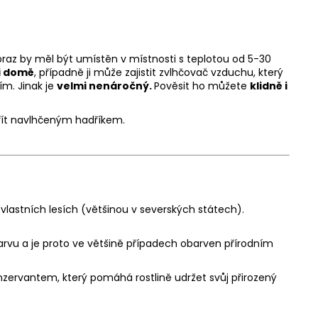
braz by měl být umístěn v místnosti s teplotou od 5-30
či domě
, případně ji může zajistit zvlhčovač vzduchu, který
m. Jinak je
velmi nenáročný.
Pověsit ho můžete
klidně i
řít navlhčeným hadříkem.
vlastních lesích (většinou v severských státech).
 barvu a je proto ve většině případech obarven přírodním
onzervantem, který pomáhá rostlině udržet svůj přirozený