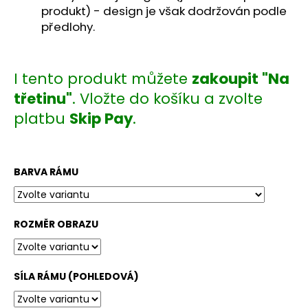
č
produkt) - design je však dodržován podle
u
předlohy.
j
e
m
e
I tento produkt můžete
zakoupit "Na
třetinu"
. Vložte do košíku a zvolte
platbu
Skip Pay
.
BARVA RÁMU
ROZMĚR OBRAZU
SÍLA RÁMU (POHLEDOVÁ)