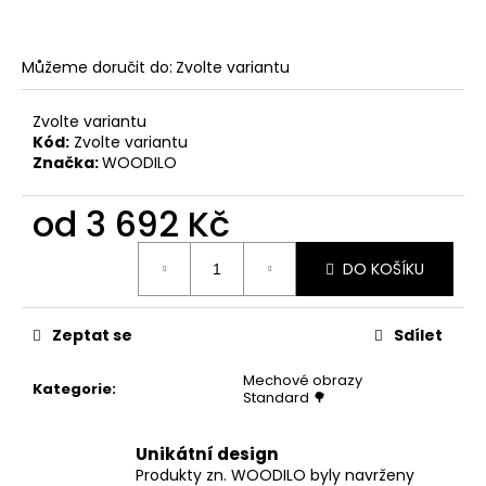
Můžeme doručit do:
Zvolte variantu
Zvolte variantu
Kód:
Zvolte variantu
Značka:
WOODILO
od
3 692 Kč
Měrná
DO KOŠÍKU
cena:
Zeptat se
Sdílet
Mechové obrazy
Kategorie
:
Standard 🌳
Unikátní design
Produkty zn. WOODILO byly navrženy