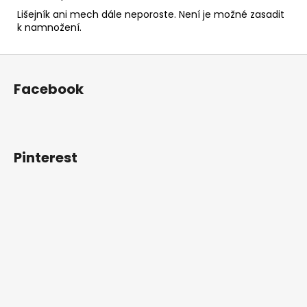
Lišejník ani mech dále neporoste. Není je možné zasadit
k namnožení.
Z
á
Facebook
p
a
t
í
Pinterest