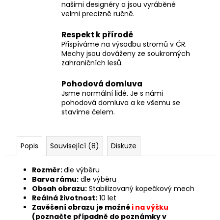
našimi designéry a jsou vyráběné
velmi precizně ručně.
Respekt k přírodě
Přispíváme na výsadbu stromů v ČR.
Mechy jsou dováženy ze soukromých
zahraničních lesů.
Pohodová domluva
Jsme normální lidé. Je s námi
pohodová domluva a ke všemu se
stavíme čelem.
Popis
Související (8)
Diskuze
Rozměr:
dle výběru
Barva rámu:
dle výběru
Obsah obrazu:
Stabilizovaný kopečkový mech
Reálná životnost:
10 let
Zavěšení obrazu je možné
i na výšku
(poznačte případně do poznámky v