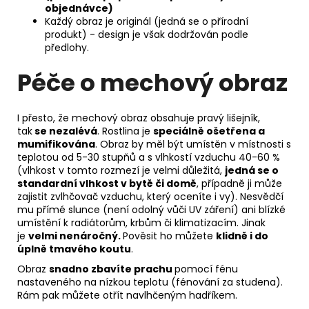
objednávce)
Každý obraz je originál (jedná se o přírodní
produkt) - design je však dodržován podle
předlohy.
Péče o mechový obraz
I přesto, že mechový obraz obsahuje pravý lišejník,
tak
se nezalévá
. Rostlina je
speciálně ošetřena a
mumifikována
. Obraz by měl být umístěn v místnosti s
teplotou od 5-30 stupňů a s vlhkostí vzduchu 40-60 %
(vlhkost v tomto rozmezí je velmi důležitá,
jedná se o
standardní vlhkost v bytě či domě
, případně ji může
zajistit zvlhčovač vzduchu, který oceníte i vy). Nesvědčí
mu přímé slunce (není odolný vůči UV záření) ani blízké
umístění k radiátorům, krbům či klimatizacím. Jinak
je
velmi nenáročný.
Pověsit ho můžete
klidně i do
úplně tmavého koutu
.
Obraz
snadno zbavíte prachu
pomocí fénu
nastaveného na nízkou teplotu (fénování za studena).
Rám pak můžete otřít navlhčeným hadříkem.