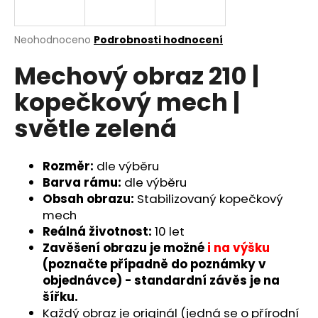
a
j
Průměrné
Neohodnoceno
Podrobnosti hodnocení
í
hodnocení
Mechový obraz 210 |
produktu
t
je
?
kopečkový mech |
0,0
z
světle zelená
5
hvězdiček.
Rozměr:
dle výběru
HLEDAT
Barva rámu:
dle výběru
Obsah obrazu:
Stabilizovaný kopečkový
mech
D
Reálná životnost:
10 let
o
Zavěšení obrazu je možné
i na výšku
p
(poznačte případně do poznámky v
o
objednávce) - standardní závěs je na
r
šířku.
u
Každý obraz je originál (jedná se o přírodní