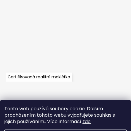
Certifikovaná realitní makléřka
Tento web používá soubory cookie. Dalším
Velkoobchod
Časté dotazy
Obchodní podmínky
procházením tohoto webu vyjadřujete souhlas s
Kontakt
Vzorník mechů
Mechové stěny a zakázková výroba
jejich používáním.. Více informací
zde
.