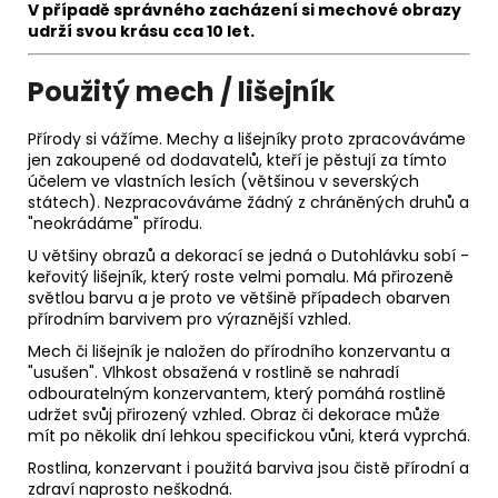
V případě správného zacházení si m
echové obrazy
udrží svou krásu
cca 10 let.
Použitý mech / lišejník
Přírody si vážíme. Mechy a lišejníky proto zpracováváme
jen zakoupené od dodavatelů, kteří je pěstují za tímto
účelem ve vlastních lesích (většinou v severských
státech). Nezpracováváme žádný z chráněných druhů a
"neokrádáme" přírodu.
U většiny obrazů a dekorací se jedná o Dutohlávku sobí -
keřovitý lišejník, který roste velmi pomalu. Má přirozeně
světlou barvu a je proto ve většině případech obarven
přírodním barvivem pro výraznější vzhled.
Mech či lišejník je naložen do přírodního konzervantu a
"usušen". Vlhkost obsažená v rostlině se nahradí
odbouratelným konzervantem, který pomáhá rostlině
udržet svůj přirozený vzhled. Obraz či dekorace může
mít po několik dní lehkou specifickou vůni, která vyprchá.
Rostlina, konzervant i použitá barviva jsou čistě přírodní a
zdraví naprosto neškodná.