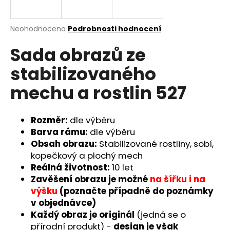
a
j
Průměrné
Neohodnoceno
Podrobnosti hodnocení
í
hodnocení
Sada obrazů ze
produktu
t
je
?
stabilizovaného
0,0
z
mechu a rostlin 527
5
hvězdiček.
Rozměr:
dle výběru
HLEDAT
Barva rámu:
dle výběru
Obsah obrazu:
Stabilizované rostliny, sobí,
kopečkový a plochý mech
D
Reálná životnost:
10 let
o
Zavěšení obrazu je možné
na šířku i na
p
výšku
(poznačte případně do poznámky
o
v objednávce)
r
Každý obraz je originál
(jedná se o
u
přírodní produkt) -
design je však