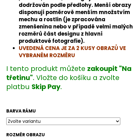
č
dodržován podle předlohy. Menší obrazy
u
disponují poměrově menším množstvím
j
mechu a rostlin (je zpracována
e
zmenšenina nebo v případě velmi malých
m
rozměrů část designu z hlavní
e
produktové fotografie).
UVEDENÁ CENA JE ZA 2 KUSY OBRAZŮ VE
VYBRANÉM ROZMĚRU
I tento produkt můžete
zakoupit "Na
třetinu"
. Vložte do košíku a zvolte
platbu
Skip Pay
.
BARVA RÁMU
ROZMĚR OBRAZU