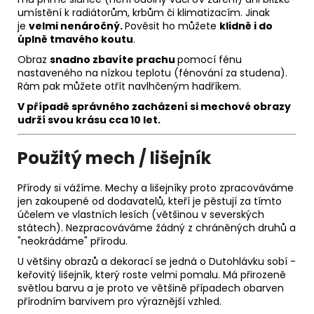
umístění k radiátorům, krbům či klimatizacím. Jinak
je
velmi nenáročný.
Pověsit ho můžete
klidně i do
úplně tmavého koutu
.
Obraz
snadno zbavíte prachu
pomocí fénu
nastaveného na nízkou teplotu (fénování za studena).
Rám pak můžete otřít navlhčeným hadříkem.
V případě správného zacházení si m
echové obrazy
udrží svou krásu
cca 10 let.
Použitý mech / lišejník
Přírody si vážíme. Mechy a lišejníky proto zpracováváme
jen zakoupené od dodavatelů, kteří je pěstují za tímto
účelem ve vlastních lesích (většinou v severských
státech). Nezpracováváme žádný z chráněných druhů a
"neokrádáme" přírodu.
U většiny obrazů a dekorací se jedná o Dutohlávku sobí -
keřovitý lišejník, který roste velmi pomalu. Má přirozeně
světlou barvu a je proto ve většině případech obarven
přírodním barvivem pro výraznější vzhled.