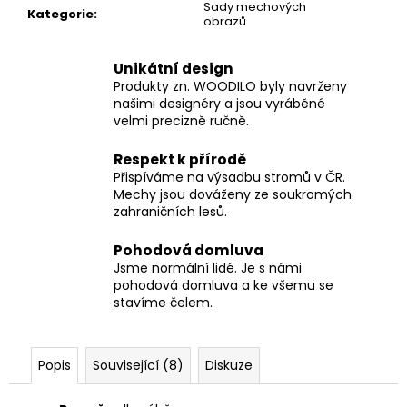
Sady mechových
Kategorie
:
obrazů
Unikátní design
Produkty zn. WOODILO byly navrženy
našimi designéry a jsou vyráběné
velmi precizně ručně.
Respekt k přírodě
Přispíváme na výsadbu stromů v ČR.
Mechy jsou dováženy ze soukromých
zahraničních lesů.
Pohodová domluva
Jsme normální lidé. Je s námi
pohodová domluva a ke všemu se
stavíme čelem.
Popis
Související (8)
Diskuze