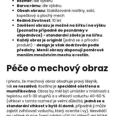
Rozměr:
dle výběru
Barva rámu:
dle výběru
Obsah obrazu:
Stabilizované rostliny, sobí,
kopečkový a plochý mech
Reálná životnost:
10 let
Zavěšení obrazu je možné
na šířku i na výšku
(poznačte případně do poznámky v
objednávce) - standardní závěs je na šířku.
Každý obraz je originál
(jedná se o přírodní
produkt) -
design je však dodržován podle
předlohy. Menší obrazy disponují poměrově
menším množstvím mechu a rostlin.
Péče o mechový obraz
I přesto, že mechový obraz obsahuje pravý lišejník,
tak
se nezalévá
. Rostlina je
speciálně ošetřena a
mumifikována
. Obraz by měl být umístěn v místnosti s
teplotou od 5-30 stupňů a s vlhkostí vzduchu 40-60 %
(vlhkost v tomto rozmezí je velmi důležitá,
jedná se o
standardní vlhkost v bytě či domě
, případně ji může
zajistit zvlhčovač vzduchu, který oceníte i vy). Nesvědčí
mu přímé slunce (není odolný vůči UV záření) ani blízké