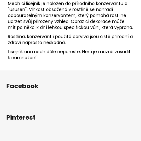
Mech či lišejník je naložen do přírodního konzervantu a
"usušen". Vlhkost obsažená v rostlině se nahradí
odbouratelným konzervantem, který pomáhá rostlině
udržet svůj přirozený vzhled. Obraz či dekorace může
mít po několik dní lehkou specifickou vůni, která vyprchá.
Rostlina, konzervant i použitá barviva jsou čistě přírodní a
zdraví naprosto neškodná.
Lišejník ani mech dále neporoste. Není je možné zasadit
k namnožení.
Z
á
Facebook
p
a
t
í
Pinterest