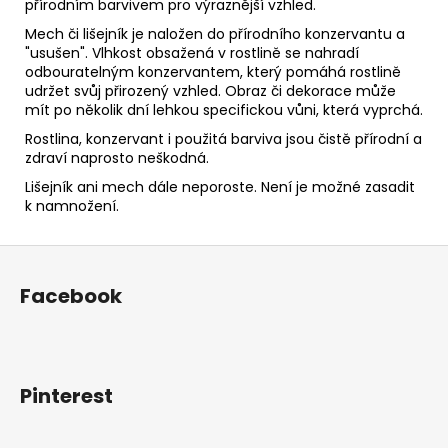
přírodním barvivem pro výraznější vzhled.
Mech či lišejník je naložen do přírodního konzervantu a
"usušen". Vlhkost obsažená v rostlině se nahradí
odbouratelným konzervantem, který pomáhá rostlině
udržet svůj přirozený vzhled. Obraz či dekorace může
mít po několik dní lehkou specifickou vůni, která vyprchá.
Rostlina, konzervant i použitá barviva jsou čistě přírodní a
zdraví naprosto neškodná.
Lišejník ani mech dále neporoste. Není je možné zasadit
k namnožení.
Z
á
Facebook
p
a
t
í
Pinterest