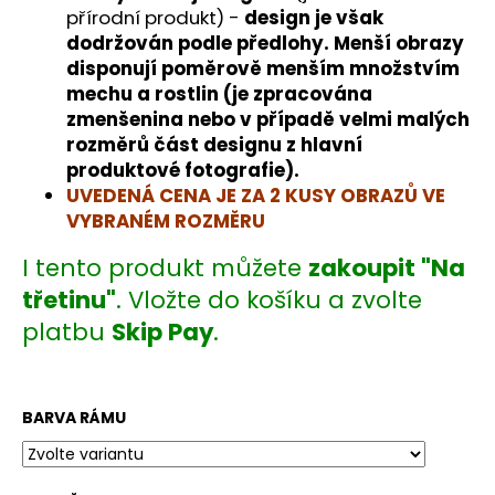
č
přírodní produkt) -
design je však
u
dodržován podle předlohy. Menší obrazy
j
disponují poměrově menším množstvím
e
mechu a rostlin (je zpracována
m
zmenšenina nebo v případě velmi malých
e
rozměrů část designu z hlavní
produktové fotografie).
UVEDENÁ CENA JE ZA 2 KUSY OBRAZŮ VE
VYBRANÉM ROZMĚRU
I tento produkt můžete
zakoupit "Na
třetinu"
. Vložte do košíku a zvolte
platbu
Skip Pay
.
BARVA RÁMU