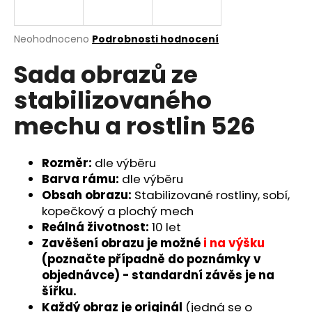
a
j
Průměrné
Neohodnoceno
Podrobnosti hodnocení
í
hodnocení
Sada obrazů ze
produktu
t
je
?
stabilizovaného
0,0
z
mechu a rostlin 526
5
hvězdiček.
Rozměr:
dle výběru
HLEDAT
Barva rámu:
dle výběru
Obsah obrazu:
Stabilizované rostliny, sobí,
kopečkový a plochý mech
D
Reálná životnost:
10 let
o
Zavěšení obrazu je možné
i na výšku
p
(poznačte případně do poznámky v
o
objednávce) - standardní závěs je na
r
šířku.
u
Každý obraz je originál
(jedná se o