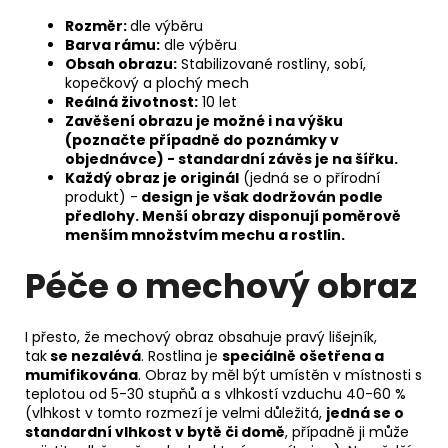
Rozměr:
dle výběru
Barva rámu:
dle výběru
Obsah obrazu:
Stabilizované rostliny, sobí,
kopečkový a plochý mech
Reálná životnost:
10 let
Zavěšení obrazu je možné
i na výšku
(poznačte případně do poznámky v
objednávce) - standardní závěs je na šířku.
Každý obraz je originál
(jedná se o přírodní
produkt) -
design je však dodržován podle
předlohy. Menší obrazy disponují poměrově
menším množstvím mechu a rostlin.
Péče o mechový obraz
I přesto, že mechový obraz obsahuje pravý lišejník,
tak
se nezalévá
. Rostlina je
speciálně ošetřena a
mumifikována
. Obraz by měl být umístěn v místnosti s
teplotou od 5-30 stupňů a s vlhkostí vzduchu 40-60 %
(vlhkost v tomto rozmezí je velmi důležitá,
jedná se o
standardní vlhkost v bytě či domě
, případně ji může