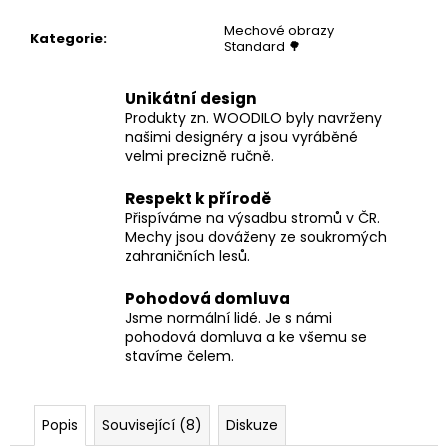
Mechové obrazy
Kategorie
:
Standard 🌳
Unikátní design
Produkty zn. WOODILO byly navrženy
našimi designéry a jsou vyráběné
velmi precizně ručně.
Respekt k přírodě
Přispíváme na výsadbu stromů v ČR.
Mechy jsou dováženy ze soukromých
zahraničních lesů.
Pohodová domluva
Jsme normální lidé. Je s námi
pohodová domluva a ke všemu se
stavíme čelem.
Popis
Související (8)
Diskuze