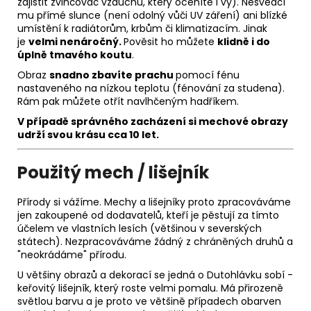
zajistit zvlhčovač vzduchu, který oceníte i vy). Nesvědčí
mu přímé slunce (není odolný vůči UV záření) ani blízké
umístění k radiátorům, krbům či klimatizacím. Jinak
je
velmi nenáročný.
Pověsit ho můžete
klidně i do
úplně tmavého koutu
.
Obraz
snadno zbavíte prachu
pomocí fénu
nastaveného na nízkou teplotu (fénování za studena).
Rám pak můžete otřít navlhčeným hadříkem.
V případě správného zacházení si m
echové obrazy
udrží svou krásu
cca 10 let.
Použitý mech / lišejník
Přírody si vážíme. Mechy a lišejníky proto zpracováváme
jen zakoupené od dodavatelů, kteří je pěstují za tímto
účelem ve vlastních lesích (většinou v severských
státech). Nezpracováváme žádný z chráněných druhů a
"neokrádáme" přírodu.
U většiny obrazů a dekorací se jedná o Dutohlávku sobí -
keřovitý lišejník, který roste velmi pomalu. Má přirozeně
světlou barvu a je proto ve většině případech obarven