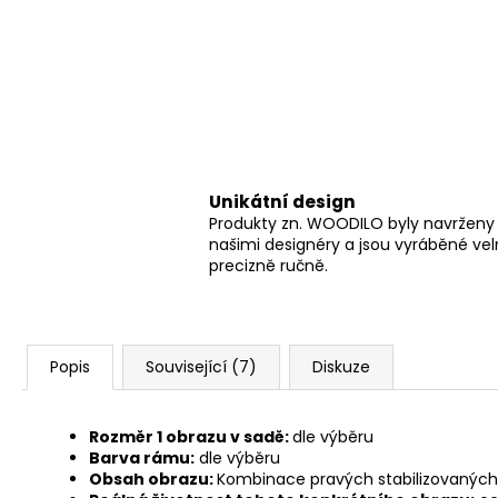
Unikátní design
Produkty zn. WOODILO byly navrženy
našimi designéry a jsou vyráběné ve
precizně ručně.
Popis
Související (7)
Diskuze
Rozměr 1 obrazu v sadě:
dle výběru
Barva rámu:
dle výběru
Obsah obrazu:
Kombinace pravých stabilizovaných li