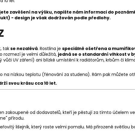
a 10 let
jete zavěšení na výšku, napište nám informaci do poznám
dukt) - design je však dodržován podle předlohy.
Z
, tak
se nezalévá
. Rostlina je
speciálně ošetřena a mumifik
 rozmezí je velmi důležitá,
jedná se o standardní vlhkost v b
 vůči UV záření) ani blízké umístění k radiátorům, krbům či klima
 na nízkou teplotu (fénování za studena). Rám pak můžete ot
rží svou krásu
cca 10 let.
en zakoupené od dodavatelů, kteří je pěstují za tímto účelem ve
e" přírodu.
eřovitý lišejník, který roste velmi pomalu. Má přirozeně světlou