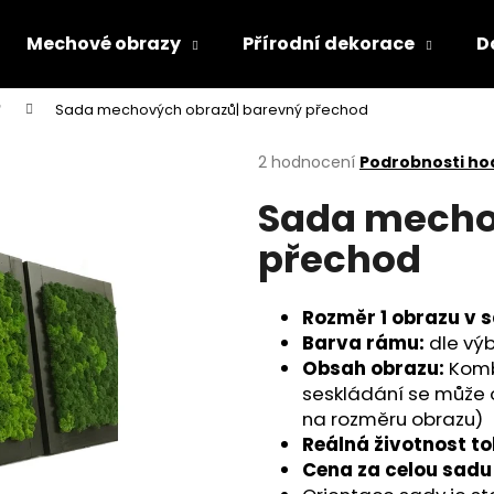
Mechové obrazy
Přírodní dekorace
D

Sada mechových obrazů| barevný přechod
Co potřebujete najít?
Průměrné
2 hodnocení
Podrobnosti ho
hodnocení
Sada mecho
produktu
HLEDAT
je
přechod
5,0
z
5
Doporučujeme
hvězdiček.
Rozměr 1 obrazu v 
Barva rámu:
dle vý
Obsah obrazu:
Komb
seskládání se může od
na rozměru obrazu)
Reálná životnost t
Cena za celou sadu