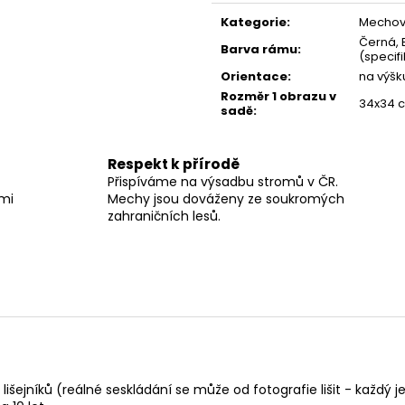
cena:
Kategorie
:
Mechov
Černá, 
Barva rámu
:
(specif
Orientace
:
na výšku
Rozměr 1 obrazu v
34x34 c
sadě
:
Respekt k přírodě
Přispíváme na výsadbu stromů v ČR.
lmi
Mechy jsou dováženy ze soukromých
zahraničních lesů.
šejníků (reálné seskládání se může od fotografie lišit - každý je