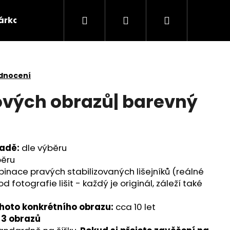
Hledat
Přihlášení
Nákupní
árkové poukazy
Domácnost
Příslušenství 
košík
dnocení
vých obrazů| barevný
sadě:
dle výběru
běru
inace pravých stabilizovaných lišejníků (reálné
 fotografie lišit - každý je originál, záleží také
ohoto konkrétního obrazu:
cca 10 let
 3 obrazů