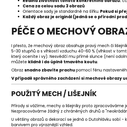
Reálná životnost tohoto konkrétního obrazu:
cc
Cena za celou sadu 3 obrazů
Orientace sady je standardně na šířku.
Pokud si pře
Každý obraz je originál (jedná se o přírodní pro
PÉČE O MECHOVÝ OBRA
I přesto, že mechový obraz obsahuje pravý mech či lišejník
5-30 stupňů a s vlhkostí vzduchu 40-60 % (vlhkost v tomto
který oceníte i vy). Nesvědčí mu přímé slunce (není odolný
můžete
klidně i do úplně tmavého koutu
.
Obraz
snadno zbavíte prachu
pomocí fénu nastaveného
V případě správného zacházení si m
echové obrazy ud
POUŽITÝ MECH / LIŠEJNÍK
Přírody si vážíme, mechy a lišejníky proto zpracováváme j
Nezpracováváme žádný z chráněných druhů a "neokrádám
U většiny obrazů a dekorací se jedná o Dutohlávku sobí - k
barvivem pro výraznější vzhled.