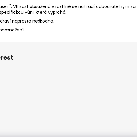
usušen". Vlhkost obsažená v rostlině se nahradí odbouratelným k
pecifickou vůni, která vyprchá.
a zdraví naprosto neškodná.
k namnožení.
erest