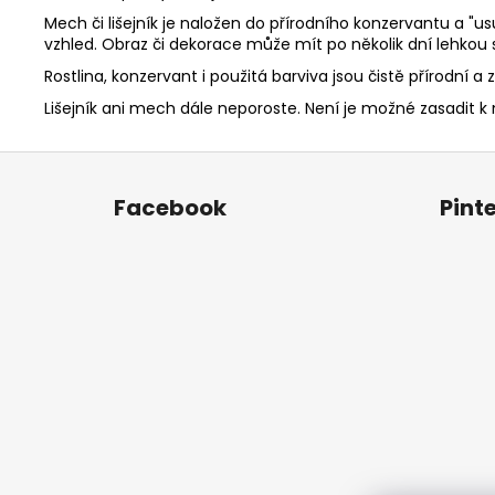
Mech či lišejník je naložen do přírodního konzervantu a "
vzhled. Obraz či dekorace může mít po několik dní lehkou s
Rostlina, konzervant i použitá barviva jsou čistě přírodní 
Lišejník ani mech dále neporoste. Není je možné zasadit 
Z
á
Facebook
Pint
p
a
t
í