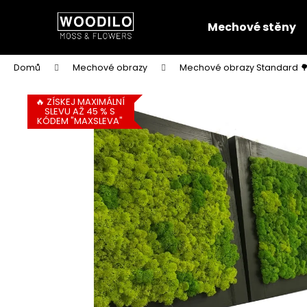
K
Přejít
na
o
Mechové stěny
obsah
Zpět
Zpět
š
do
do
í
Domů
Mechové obrazy
Mechové obrazy Standard 
k
obchodu
obchodu
🔥 ZÍSKEJ MAXIMÁLNÍ
SLEVU AŽ 45 % S
KÓDEM "MAXSLEVA"