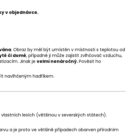
ky v objednávce.
ována
. Obraz by měl být umístěn v místnosti s teplotou od
ytě či domě
, případně ji může zajistit zvlhčovač vzduchu,
tizacím. Jinak je
velmi nenáročný.
Pověsit ho
řít navlhčeným hadříkem.
 vlastních lesích (většinou v severských státech).
 barvu a je proto ve většině případech obarven přírodním