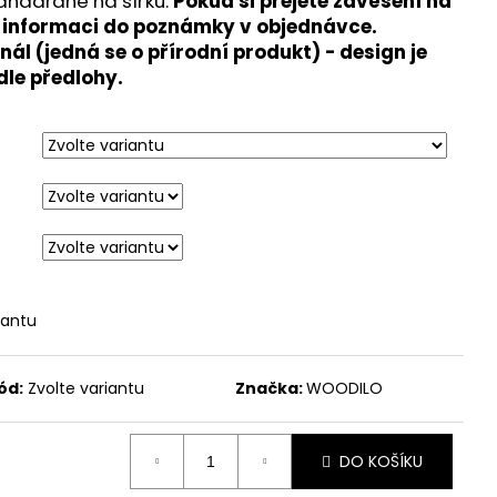
andardně na šířku.
Pokud si přejete zavěšení na
 informaci do poznámky v objednávce.
nál (jedná se o přírodní produkt) - design je
le předlohy.
iantu
ód:
Zvolte variantu
Značka:
WOODILO
DO KOŠÍKU