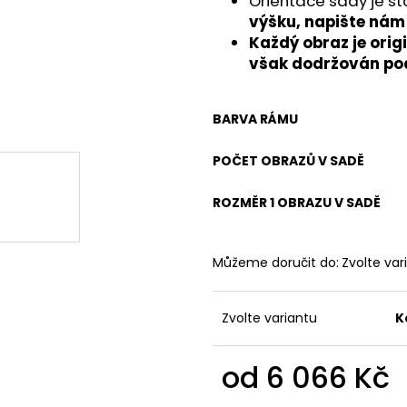
Orientace sady je st
výšku, napište nám
Každý obraz je origi
však dodržován pod
BARVA RÁMU
POČET OBRAZŮ V SADĚ
ROZMĚR 1 OBRAZU V SADĚ
Můžeme doručit do:
Zvolte var
Zvolte variantu
K
od
6 066 Kč
Měrná