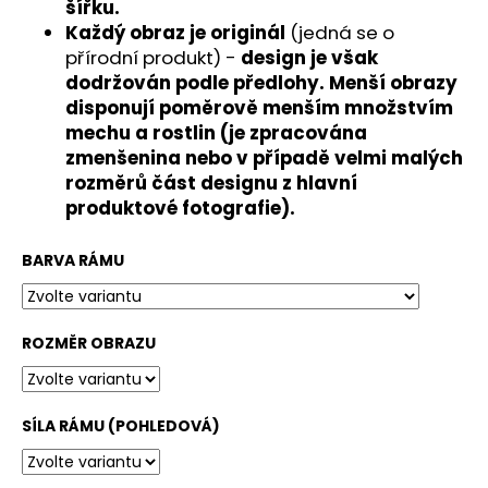
č
šířku.
u
Každý obraz je originál
(jedná se o
j
přírodní produkt) -
design je však
e
dodržován podle předlohy. Menší obrazy
m
disponují poměrově menším množstvím
e
mechu a rostlin (je zpracována
zmenšenina nebo v případě velmi malých
rozměrů část designu z hlavní
produktové fotografie).
BARVA RÁMU
ROZMĚR OBRAZU
SÍLA RÁMU (POHLEDOVÁ)