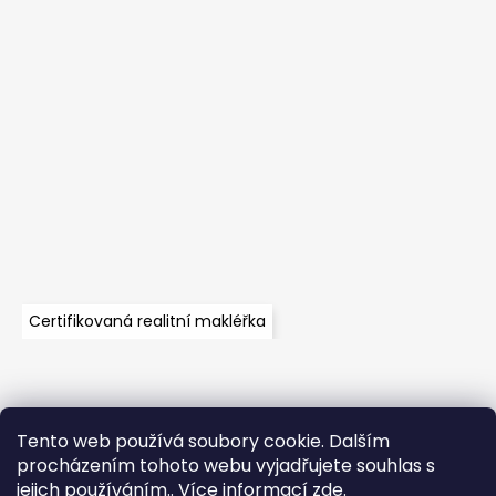
Certifikovaná realitní makléřka
Tento web používá soubory cookie. Dalším
Velkoobchod
Časté dotazy
Obchodní podmínky
procházením tohoto webu vyjadřujete souhlas s
Kontakt
Vzorník mechů
Mechové stěny a zakázková výroba
jejich používáním.. Více informací
zde
.