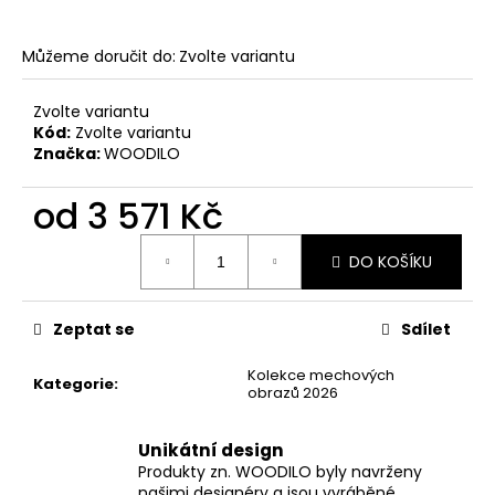
Můžeme doručit do:
Zvolte variantu
Zvolte variantu
Kód:
Zvolte variantu
Značka:
WOODILO
od
3 571 Kč
Měrná
DO KOŠÍKU
cena:
Zeptat se
Sdílet
Kolekce mechových
Kategorie
:
obrazů 2026
Unikátní design
Produkty zn. WOODILO byly navrženy
našimi designéry a jsou vyráběné