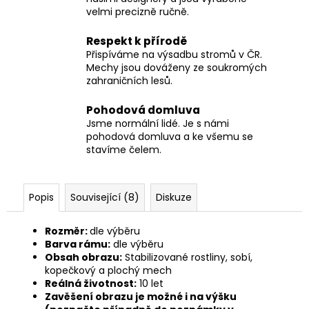
velmi precizně ručně.
Respekt k přírodě
Přispíváme na výsadbu stromů v ČR.
Mechy jsou dováženy ze soukromých
zahraničních lesů.
Pohodová domluva
Jsme normální lidé. Je s námi
pohodová domluva a ke všemu se
stavíme čelem.
Popis
Související (8)
Diskuze
Rozměr:
dle výběru
Barva rámu:
dle výběru
Obsah obrazu:
Stabilizované rostliny, sobí,
kopečkový a plochý mech
Reálná životnost:
10 let
Zavěšení obrazu je možné
i na výšku