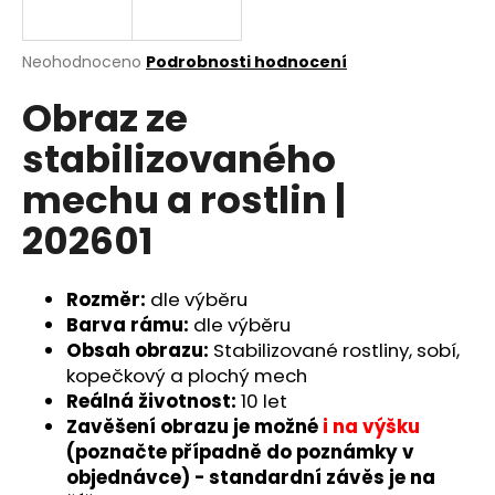
a
j
Průměrné
Neohodnoceno
Podrobnosti hodnocení
í
hodnocení
Obraz ze
produktu
t
je
?
stabilizovaného
0,0
z
mechu a rostlin |
5
hvězdiček.
202601
HLEDAT
Rozměr:
dle výběru
Barva rámu:
dle výběru
Obsah obrazu:
Stabilizované rostliny, sobí,
D
o
kopečkový a plochý mech
p
Reálná životnost:
10 let
o
Zavěšení obrazu je možné
i na výšku
r
(poznačte případně do poznámky v
u
objednávce) - standardní závěs je na