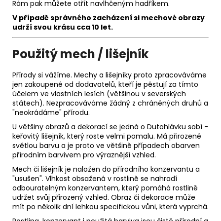
Rám pak můžete otřít navlhčeným hadříkem.
V případě správného zacházení si m
echové obrazy
udrží svou krásu
cca 10 let.
Použitý mech / lišejník
Přírody si vážíme. Mechy a lišejníky proto zpracováváme
jen zakoupené od dodavatelů, kteří je pěstují za tímto
účelem ve vlastních lesích (většinou v severských
státech). Nezpracováváme žádný z chráněných druhů a
"neokrádáme" přírodu.
U většiny obrazů a dekorací se jedná o Dutohlávku sobí -
keřovitý lišejník, který roste velmi pomalu. Má přirozeně
světlou barvu a je proto ve většině případech obarven
přírodním barvivem pro výraznější vzhled.
Mech či lišejník je naložen do přírodního konzervantu a
"usušen". Vlhkost obsažená v rostlině se nahradí
odbouratelným konzervantem, který pomáhá rostlině
udržet svůj přirozený vzhled. Obraz či dekorace může
mít po několik dní lehkou specifickou vůni, která vyprchá.
Rostlina, konzervant i použitá barviva jsou čistě přírodní a