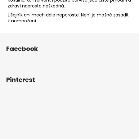
zdraví naprosto neškodná.
Lišejník ani mech dále neporoste. Není je možné zasadit
k namnožení.
Z
á
Facebook
p
a
t
í
Pinterest