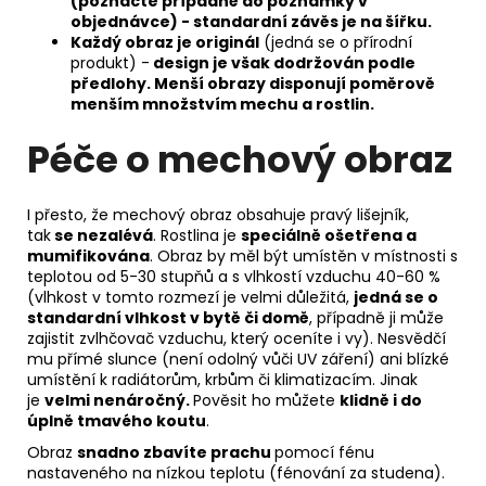
(poznačte případně do poznámky v
objednávce) - standardní závěs je na šířku.
Každý obraz je originál
(jedná se o přírodní
produkt) -
design je však dodržován podle
předlohy. Menší obrazy disponují poměrově
menším množstvím mechu a rostlin.
Péče o mechový obraz
I přesto, že mechový obraz obsahuje pravý lišejník,
tak
se nezalévá
. Rostlina je
speciálně ošetřena a
mumifikována
. Obraz by měl být umístěn v místnosti s
teplotou od 5-30 stupňů a s vlhkostí vzduchu 40-60 %
(vlhkost v tomto rozmezí je velmi důležitá,
jedná se o
standardní vlhkost v bytě či domě
, případně ji může
zajistit zvlhčovač vzduchu, který oceníte i vy). Nesvědčí
mu přímé slunce (není odolný vůči UV záření) ani blízké
umístění k radiátorům, krbům či klimatizacím. Jinak
je
velmi nenáročný.
Pověsit ho můžete
klidně i do
úplně tmavého koutu
.
Obraz
snadno zbavíte prachu
pomocí fénu
nastaveného na nízkou teplotu (fénování za studena).