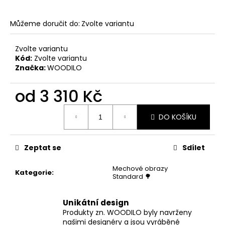
Můžeme doručit do:
Zvolte variantu
Zvolte variantu
Kód:
Zvolte variantu
Značka:
WOODILO
od
3 310 Kč
Měrná
DO KOŠÍKU
cena:
Zeptat se
Sdílet
Mechové obrazy
Kategorie
:
Standard 🌳
Unikátní design
Produkty zn. WOODILO byly navrženy
našimi designéry a jsou vyráběné