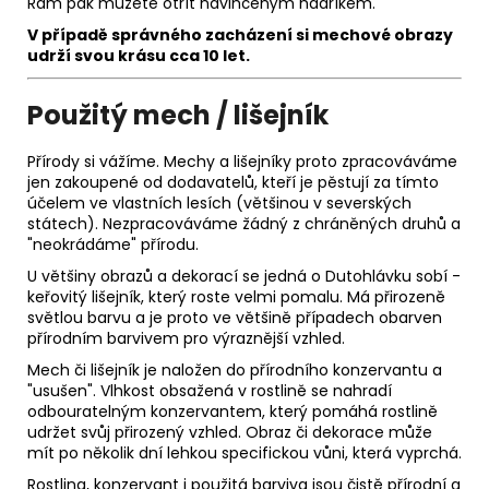
Rám pak můžete otřít navlhčeným hadříkem.
V případě správného zacházení si m
echové obrazy
udrží svou krásu
cca 10 let.
Použitý mech / lišejník
Přírody si vážíme. Mechy a lišejníky proto zpracováváme
jen zakoupené od dodavatelů, kteří je pěstují za tímto
účelem ve vlastních lesích (většinou v severských
státech). Nezpracováváme žádný z chráněných druhů a
"neokrádáme" přírodu.
U většiny obrazů a dekorací se jedná o Dutohlávku sobí -
keřovitý lišejník, který roste velmi pomalu. Má přirozeně
světlou barvu a je proto ve většině případech obarven
přírodním barvivem pro výraznější vzhled.
Mech či lišejník je naložen do přírodního konzervantu a
"usušen". Vlhkost obsažená v rostlině se nahradí
odbouratelným konzervantem, který pomáhá rostlině
udržet svůj přirozený vzhled. Obraz či dekorace může
mít po několik dní lehkou specifickou vůni, která vyprchá.
Rostlina, konzervant i použitá barviva jsou čistě přírodní a