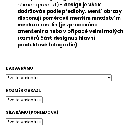
č
přírodní produkt) -
design je však
u
dodržován podle předlohy. Menší obrazy
j
disponují poměrově menším množstvím
e
mechu a rostlin (je zpracována
m
zmenšenina nebo v případě velmi malých
e
rozměrů část designu z hlavní
produktové fotografie).
BARVA RÁMU
ROZMĚR OBRAZU
SÍLA RÁMU (POHLEDOVÁ)