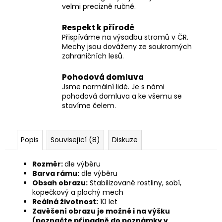
velmi precizně ručně.
Respekt k přírodě
Přispíváme na výsadbu stromů v ČR.
Mechy jsou dováženy ze soukromých
zahraničních lesů.
Pohodová domluva
Jsme normální lidé. Je s námi
pohodová domluva a ke všemu se
stavíme čelem.
Popis
Související (8)
Diskuze
Rozměr:
dle výběru
Barva rámu:
dle výběru
Obsah obrazu:
Stabilizované rostliny, sobí,
kopečkový a plochý mech
Reálná životnost:
10 let
Zavěšení obrazu je možné
i na výšku
(poznačte případně do poznámky v