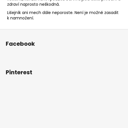
zdraví naprosto neškodná.
Lišejník ani mech dále neporoste. Není je možné zasadit
k namnožení.
Z
á
Facebook
p
a
t
í
Pinterest