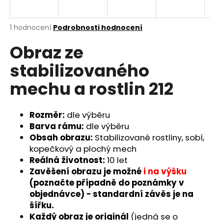
a
j
Průměrné
1 hodnocení
Podrobnosti hodnocení
í
hodnocení
Obraz ze
produktu
t
je
?
stabilizovaného
5,0
z
mechu a rostlin 212
5
hvězdiček.
Rozměr:
dle výběru
HLEDAT
Barva rámu:
dle výběru
Obsah obrazu:
Stabilizované rostliny, sobí,
kopečkový a plochý mech
D
Reálná životnost:
10 let
o
Zavěšení obrazu je možné
i na výšku
p
(poznačte případně do poznámky v
o
objednávce) - standardní závěs je na
r
šířku.
u
Každý obraz je originál
(jedná se o