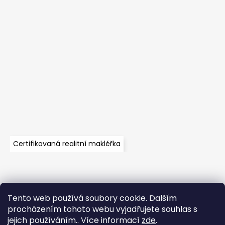
Certifikovaná realitní makléřka
Tento web používá soubory cookie. Dalším
Velkoobchod
Časté dotazy
Obchodní podmínky
procházením tohoto webu vyjadřujete souhlas s
Kontakt
Vzorník mechů
Mechové stěny a zakázková výroba
jejich používáním.. Více informací
zde
.