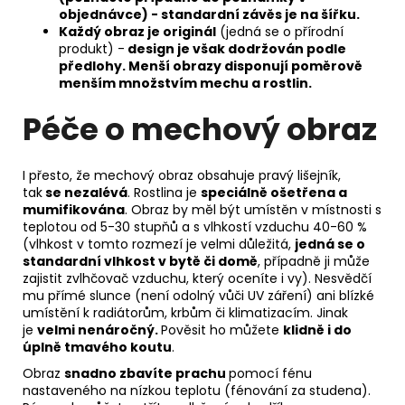
objednávce) - standardní závěs je na šířku.
Každý obraz je originál
(jedná se o přírodní
produkt) -
design je však dodržován podle
předlohy. Menší obrazy disponují poměrově
menším množstvím mechu a rostlin.
Péče o mechový obraz
I přesto, že mechový obraz obsahuje pravý lišejník,
tak
se nezalévá
. Rostlina je
speciálně ošetřena a
mumifikována
. Obraz by měl být umístěn v místnosti s
teplotou od 5-30 stupňů a s vlhkostí vzduchu 40-60 %
(vlhkost v tomto rozmezí je velmi důležitá,
jedná se o
standardní vlhkost v bytě či domě
, případně ji může
zajistit zvlhčovač vzduchu, který oceníte i vy). Nesvědčí
mu přímé slunce (není odolný vůči UV záření) ani blízké
umístění k radiátorům, krbům či klimatizacím. Jinak
je
velmi nenáročný.
Pověsit ho můžete
klidně i do
úplně tmavého koutu
.
Obraz
snadno zbavíte prachu
pomocí fénu
nastaveného na nízkou teplotu (fénování za studena).