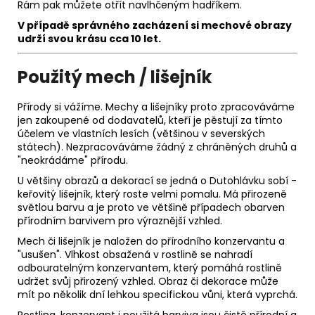
Rám pak můžete otřít navlhčeným hadříkem.
V případě správného zacházení si m
echové obrazy
udrží svou krásu
cca 10 let.
Použitý mech / lišejník
Přírody si vážíme. Mechy a lišejníky proto zpracováváme
jen zakoupené od dodavatelů, kteří je pěstují za tímto
účelem ve vlastních lesích (většinou v severských
státech). Nezpracováváme žádný z chráněných druhů a
"neokrádáme" přírodu.
U většiny obrazů a dekorací se jedná o Dutohlávku sobí -
keřovitý lišejník, který roste velmi pomalu. Má přirozeně
světlou barvu a je proto ve většině případech obarven
přírodním barvivem pro výraznější vzhled.
Mech či lišejník je naložen do přírodního konzervantu a
"usušen". Vlhkost obsažená v rostlině se nahradí
odbouratelným konzervantem, který pomáhá rostlině
udržet svůj přirozený vzhled. Obraz či dekorace může
mít po několik dní lehkou specifickou vůni, která vyprchá.
Rostlina, konzervant i použitá barviva jsou čistě přírodní a