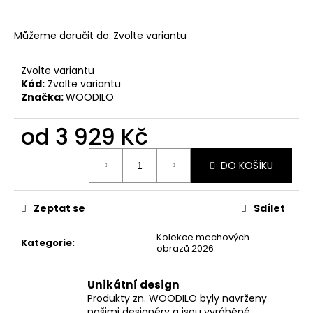
Můžeme doručit do:
Zvolte variantu
Zvolte variantu
Kód:
Zvolte variantu
Značka:
WOODILO
od
3 929 Kč
Měrná
DO KOŠÍKU
cena:
Zeptat se
Sdílet
Kolekce mechových
Kategorie
:
obrazů 2026
Unikátní design
Produkty zn. WOODILO byly navrženy
našimi designéry a jsou vyráběné