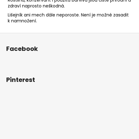
zdraví naprosto neškodná.
Lišejník ani mech dále neporoste. Není je možné zasadit
k namnožení.
Z
á
Facebook
p
a
t
í
Pinterest