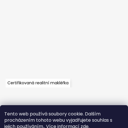
Certifikovaná realitní makléřka
Tento web používá soubory cookie. Dalším
Velkoobchod
Časté dotazy
Obchodní podmínky
procházením tohoto webu vyjadřujete souhlas s
Kontakt
Vzorník mechů
Mechové stěny a zakázková výroba
jejich používáním.. Více informací
zde
.