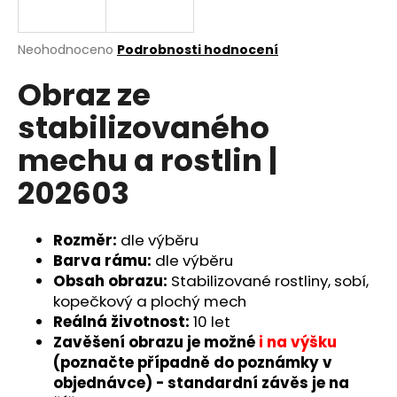
a
j
Průměrné
Neohodnoceno
Podrobnosti hodnocení
í
hodnocení
Obraz ze
produktu
t
je
?
stabilizovaného
0,0
z
mechu a rostlin |
5
hvězdiček.
202603
HLEDAT
Rozměr:
dle výběru
Barva rámu:
dle výběru
Obsah obrazu:
Stabilizované rostliny, sobí,
D
o
kopečkový a plochý mech
p
Reálná životnost:
10 let
o
Zavěšení obrazu je možné
i na výšku
r
(poznačte případně do poznámky v
u
objednávce) - standardní závěs je na