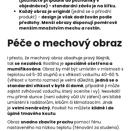
(poznačte případně do poznámky v
objednávce) - standardní závěs je na šířku.
Každý obraz je originál
(jedná se o přírodní
produkt) -
design je však dodržován podle
předlohy. Menší obrazy disponují poměrově
menším množstvím mechu a rostlin.
Péče o mechový obraz
I přesto, že mechový obraz obsahuje pravý lišejník,
tak
se nezalévá
. Rostlina je
speciálně ošetřena a
mumifikována
. Obraz by měl být umístěn v místnosti s
teplotou od 5-30 stupňů a s vlhkostí vzduchu 40-60 %
(vlhkost v tomto rozmezí je velmi důležitá,
jedná se o
standardní vlhkost v bytě či domě
, případně ji může
zajistit zvlhčovač vzduchu, který oceníte i vy). Nesvědčí
mu přímé slunce (není odolný vůči UV záření) ani blízké
umístění k radiátorům, krbům či klimatizacím. Jinak
je
velmi nenáročný.
Pověsit ho můžete
klidně i do
úplně tmavého koutu
.
Obraz
snadno zbavíte prachu
pomocí fénu
nastaveného na nízkou teplotu (fénování za studena).