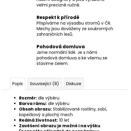
velmi precizně ručně.
Respekt k přírodě
Přispíváme na výsadbu stromů v ČR.
Mechy jsou dováženy ze soukromých
zahraničních lesů.
Pohodová domluva
Jsme normální lidé. Je s námi
pohodová domluva a ke všemu se
stavíme čelem.
Popis
Související (8)
Diskuze
Rozměr:
dle výběru
Barva rámu:
dle výběru
Obsah obrazu:
Stabilizované rostliny, sobí,
kopečkový a plochý mech
Reálná životnost:
10 let
Zavěšení obrazu je možné
i na výšku