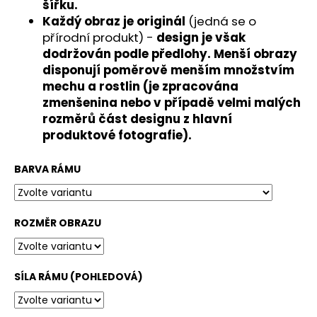
č
šířku.
u
Každý obraz je originál
(jedná se o
j
přírodní produkt) -
design je však
e
dodržován podle předlohy. Menší obrazy
m
disponují poměrově menším množstvím
e
mechu a rostlin (je zpracována
zmenšenina nebo v případě velmi malých
rozměrů část designu z hlavní
produktové fotografie).
BARVA RÁMU
ROZMĚR OBRAZU
SÍLA RÁMU (POHLEDOVÁ)