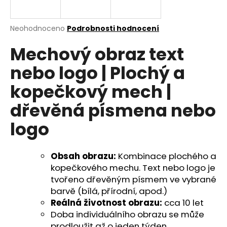
a
j
Průměrné
Neohodnoceno
Podrobnosti hodnocení
í
hodnocení
Mechový obraz text
produktu
t
je
?
nebo logo | Plochý a
0,0
z
kopečkový mech |
5
hvězdiček.
dřevěná písmena nebo
HLEDAT
logo
Obsah obrazu:
Kombinace plochého a
D
kopečkového mechu. Text nebo logo je
o
tvořeno dřevěným písmem ve vybrané
p
barvě (bílá, přírodní, apod.)
o
Reálná životnost obrazu:
cca 10 let
r
Doba individuálního obrazu se může
u
prodloužit až o jeden týden.