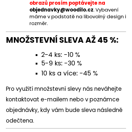
obrazů prosím poptávejte na
objednavky@woodilo.cz
. Vybavení
máme v podstatě na libovolný design i
rozměr.
MNOŽSTEVNÍ SLEVA AŽ 45 %:
2-4 ks: -10 %
5-9 ks: -30 %
10 ks a více: -45 %
Pro využití množstevní slevy nás neváhejte
kontaktovat e-mailem nebo v poznámce
objednávky, kdy vám bude sleva následně
odečtena.