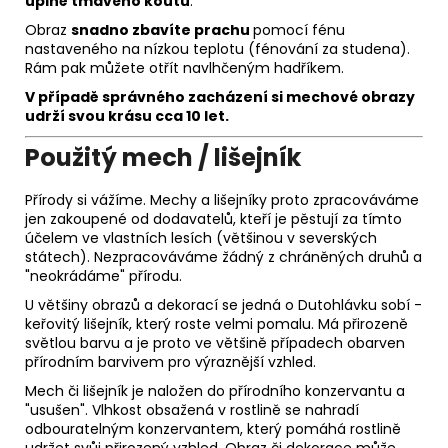
úplně tmavého koutu
.
Obraz
snadno zbavíte prachu
pomocí fénu
nastaveného na nízkou teplotu (fénování za studena).
Rám pak můžete otřít navlhčeným hadříkem.
V případě správného zacházení si m
echové obrazy
udrží svou krásu
cca 10 let.
Použitý mech / lišejník
Přírody si vážíme. Mechy a lišejníky proto zpracováváme
jen zakoupené od dodavatelů, kteří je pěstují za tímto
účelem ve vlastních lesích (většinou v severských
státech). Nezpracováváme žádný z chráněných druhů a
"neokrádáme" přírodu.
U většiny obrazů a dekorací se jedná o Dutohlávku sobí -
keřovitý lišejník, který roste velmi pomalu. Má přirozeně
světlou barvu a je proto ve většině případech obarven
přírodním barvivem pro výraznější vzhled.
Mech či lišejník je naložen do přírodního konzervantu a
"usušen". Vlhkost obsažená v rostlině se nahradí
odbouratelným konzervantem, který pomáhá rostlině