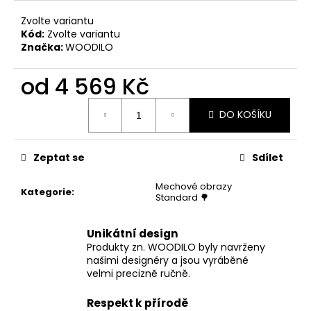
Zvolte variantu
Kód:
Zvolte variantu
Značka:
WOODILO
od
4 569 Kč
Měrná
DO KOŠÍKU
cena:
Zeptat se
Sdílet
Mechové obrazy
Kategorie
:
Standard 🌳
Unikátní design
Produkty zn. WOODILO byly navrženy
našimi designéry a jsou vyráběné
velmi precizně ručně.
Respekt k přírodě