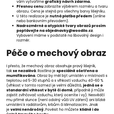
vám vytvoříme
grafický návrh zdarma.
Přesnou cenu
zobrazíte výběrem rozměru a tvaru
obrazu. Cena je stejná pro všechny barvy lišejníku.
U této realizace je
nutná platba předem
(online
nebo bankovním převodem).
Nadrozměrné a atypické tvary obrazů prosím
poptávejte na
objednavky@woodilo.cz
.
Vybavení máme v podstatě na libovolný design i
rozměr.
Péče o mechový obraz
I přesto, že mechový obraz obsahuje pravý lišejník,
tak
se nezalévá
. Rostlina je
speciálně ošetřena a
mumifikována
. Obraz by měl být umístěn v místnosti s
teplotou od 5-30 stupňů a s vlhkostí vzduchu 40-60 %
(vlhkost v tomto rozmezí je velmi důležitá,
jedná se o
standardní vlhkost v bytě či domě
, případně ji může
zajistit zvlhčovač vzduchu, který oceníte i vy). Nesvědčí
mu přímé slunce (není odolný vůči UV záření) ani blízké
umístění k radiátorům, krbům či klimatizacím. Jinak
je
velmi nenáročný.
Pověsit ho můžete
klidně i do