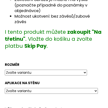
č
(poznačte případně do poznámky v
u
objednávce)
j
Možnost ukotvení: bez závěsů/zubové
e
m
závěs
e
I tento produkt můžete
zakoupit "Na
třetinu"
. Vložte do košíku a zvolte
platbu
Skip Pay
.
ROZMĚR
APLIKACE NA STĚNU