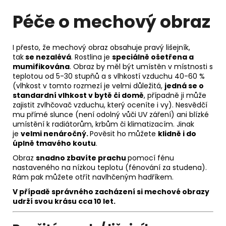
Péče o mechový obraz
I přesto, že mechový obraz obsahuje pravý lišejník,
tak
se nezalévá
. Rostlina je
speciálně ošetřena a
mumifikována
. Obraz by měl být umístěn v místnosti s
teplotou od 5-30 stupňů a s vlhkostí vzduchu 40-60 %
(vlhkost v tomto rozmezí je velmi důležitá,
jedná se o
standardní vlhkost v bytě či domě
, případně ji může
zajistit zvlhčovač vzduchu, který oceníte i vy). Nesvědčí
mu přímé slunce (není odolný vůči UV záření) ani blízké
umístění k radiátorům, krbům či klimatizacím. Jinak
je
velmi nenáročný.
Pověsit ho můžete
klidně i do
úplně tmavého koutu
.
Obraz
snadno zbavíte prachu
pomocí fénu
nastaveného na nízkou teplotu (fénování za studena).
Rám pak můžete otřít navlhčeným hadříkem.
V případě správného zacházení si m
echové obrazy
udrží svou krásu
cca 10 let.