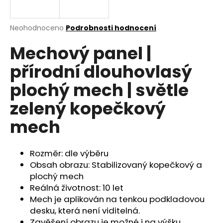
a
j
Průměrné
Neohodnoceno
Podrobnosti hodnocení
í
hodnocení
Mechový panel |
produktu
t
je
?
přírodní dlouhovlasý
0,0
z
plochý mech | světle
5
hvězdiček.
zelený kopečkový
HLEDAT
mech
Rozměr: dle výběru
D
Obsah obrazu: Stabilizovaný kopečkový a
o
plochý mech
p
Reálná životnost: 10 let
o
Mech je aplikován na tenkou podkladovou
r
desku, která není viditelná.
u
Zavěšení obrazu je možné i na výšku