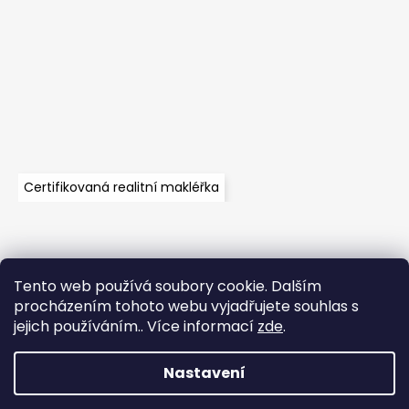
Certifikovaná realitní makléřka
Tento web používá soubory cookie. Dalším
Velkoobchod
Časté dotazy
Obchodní podmínky
procházením tohoto webu vyjadřujete souhlas s
Kontakt
Vzorník mechů
Mechové stěny a zakázková výroba
jejich používáním.. Více informací
zde
.
Nastavení
Vytvořil Shoptet