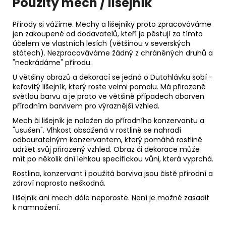
Použitý mech / lišejník
Přírody si vážíme. Mechy a lišejníky proto zpracováváme
jen zakoupené od dodavatelů, kteří je pěstují za tímto
účelem ve vlastních lesích (většinou v severských
státech). Nezpracováváme žádný z chráněných druhů a
"neokrádáme" přírodu.
U většiny obrazů a dekorací se jedná o Dutohlávku sobí -
keřovitý lišejník, který roste velmi pomalu. Má přirozeně
světlou barvu a je proto ve většině případech obarven
přírodním barvivem pro výraznější vzhled.
Mech či lišejník je naložen do přírodního konzervantu a
"usušen". Vlhkost obsažená v rostlině se nahradí
odbouratelným konzervantem, který pomáhá rostlině
udržet svůj přirozený vzhled. Obraz či dekorace může
mít po několik dní lehkou specifickou vůni, která vyprchá.
Rostlina, konzervant i použitá barviva jsou čistě přírodní a
zdraví naprosto neškodná.
Lišejník ani mech dále neporoste. Není je možné zasadit
k namnožení.