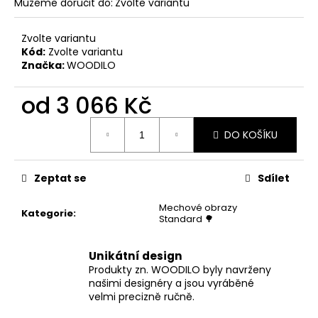
Můžeme doručit do:
Zvolte variantu
Zvolte variantu
Kód:
Zvolte variantu
Značka:
WOODILO
od
3 066 Kč
Měrná
DO KOŠÍKU
cena:
Zeptat se
Sdílet
Mechové obrazy
Kategorie
:
Standard 🌳
Unikátní design
Produkty zn. WOODILO byly navrženy
našimi designéry a jsou vyráběné
velmi precizně ručně.