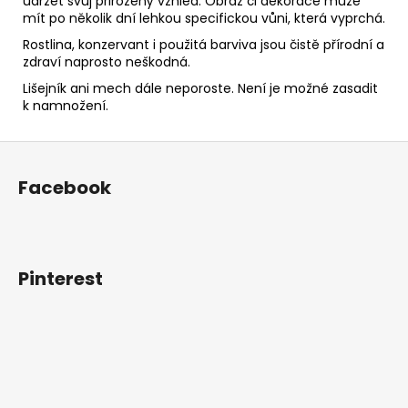
udržet svůj přirozený vzhled. Obraz či dekorace může
mít po několik dní lehkou specifickou vůni, která vyprchá.
Rostlina, konzervant i použitá barviva jsou čistě přírodní a
zdraví naprosto neškodná.
Lišejník ani mech dále neporoste. Není je možné zasadit
k namnožení.
Z
á
Facebook
p
a
t
í
Pinterest