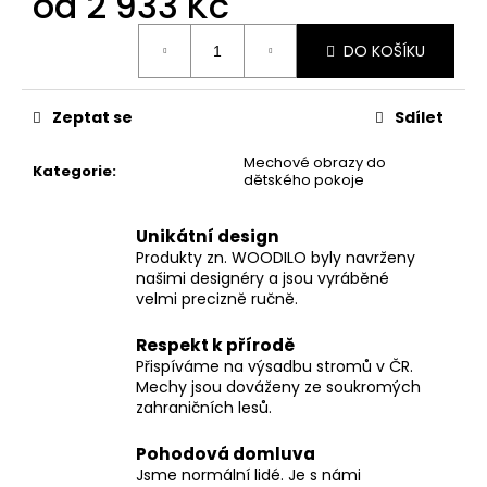
od
2 933 Kč
Měrná
DO KOŠÍKU
cena:
Zeptat se
Sdílet
Mechové obrazy do
Kategorie
:
dětského pokoje
Unikátní design
Produkty zn. WOODILO byly navrženy
našimi designéry a jsou vyráběné
velmi precizně ručně.
Respekt k přírodě
Přispíváme na výsadbu stromů v ČR.
Mechy jsou dováženy ze soukromých
zahraničních lesů.
Pohodová domluva
Jsme normální lidé. Je s námi