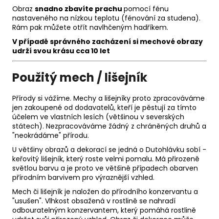
Obraz
snadno zbavíte prachu
pomocí fénu
nastaveného na nízkou teplotu (fénování za studena).
Rám pak můžete otřít navlhčeným hadříkem.
V případě správného zacházení si m
echové obrazy
udrží svou krásu
cca 10 let
Použitý mech / lišejník
Přírody si vážíme. Mechy a lišejníky proto zpracováváme
jen zakoupené od dodavatelů, kteří je pěstují za tímto
účelem ve vlastních lesích (většinou v severských
státech). Nezpracováváme žádný z chráněných druhů a
"neokrádáme" přírodu.
U většiny obrazů a dekorací se jedná o Dutohlávku sobí -
keřovitý lišejník, který roste velmi pomalu. Má přirozeně
světlou barvu a je proto ve většině případech obarven
přírodním barvivem pro výraznější vzhled.
Mech či lišejník je naložen do přírodního konzervantu a
"usušen". Vlhkost obsažená v rostlině se nahradí
odbouratelným konzervantem, který pomáhá rostlině