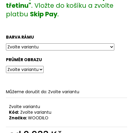
č
třetinu"
. Vložte do košíku a zvolte
u
j
platbu
Skip Pay
.
e
m
e
BARVA RÁMU
PRŮMĚR OBRAZU
Můžeme doručit do:
Zvolte variantu
Zvolte variantu
Kód:
Zvolte variantu
Značka:
WOODILO