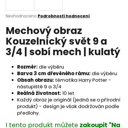
a
j
Průměrné
Neohodnoceno
Podrobnosti hodnocení
í
hodnocení
Mechový obraz
produktu
t
je
?
Kouzelnický svět 9 a
0,0
z
3/4 | sobí mech | kulatý
5
hvězdiček.
Rozměr:
dle výběru
HLEDAT
Barva 3 cm dřevěného rámu:
dle výběru
Obsah obrazu:
tématika Harry Potter -
nástupiště 9 a 3/4
D
Reálná životnost:
10 let
o
Každý obraz je originál (jedná se o přírodní
p
produkt) - design je však dodržován podle
o
předlohy.
r
u
I tento produkt můžete
zakoupit "Na