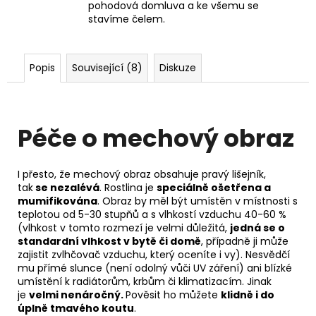
pohodová domluva a ke všemu se
stavíme čelem.
Popis
Související (8)
Diskuze
Péče o mechový obraz
I přesto, že mechový obraz obsahuje pravý lišejník,
tak
se nezalévá
. Rostlina je
speciálně ošetřena a
mumifikována
. Obraz by měl být umístěn v místnosti s
teplotou od 5-30 stupňů a s vlhkostí vzduchu 40-60 %
(vlhkost v tomto rozmezí je velmi důležitá,
jedná se o
standardní vlhkost v bytě či domě
, případně ji může
zajistit zvlhčovač vzduchu, který oceníte i vy). Nesvědčí
mu přímé slunce (není odolný vůči UV záření) ani blízké
umístění k radiátorům, krbům či klimatizacím. Jinak
je
velmi nenáročný.
Pověsit ho můžete
klidně i do
úplně tmavého koutu
.