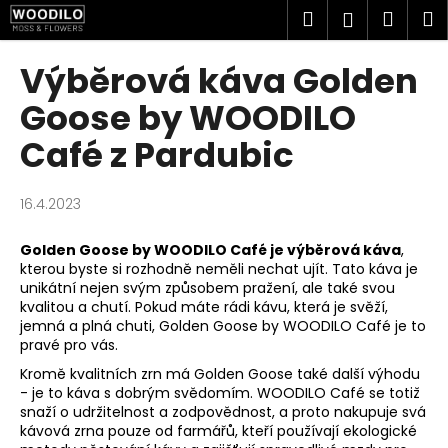
K
Přejít
Hledat
Náku
M
Přihlášen
na
o
obsah
Zpět
Zpět
košík
š
Výběrová káva Golden
í
C
Goose by WOODILO
k
o
Café z Pardubic
p
o
16.4.2023
t
ř
Golden Goose by WOODILO Café je výběrová káva
,
e
kterou byste si rozhodně neměli nechat ujít. Tato káva je
b
unikátní nejen svým způsobem pražení, ale také svou
kvalitou a chutí. Pokud máte rádi kávu, která je svěží,
u
jemná a plná chuti, Golden Goose by WOODILO Café je to
j
pravé pro vás.
e
Kromě kvalitních zrn má Golden Goose také další výhodu
t
- je to káva s dobrým svědomím. WOODILO Café se totiž
snaží o udržitelnost a zodpovědnost, a proto nakupuje svá
e
kávová zrna pouze od farmářů, kteří používají ekologické
n