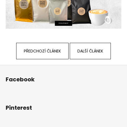
č
u
j
e
m
e
PŘEDCHOZÍ ČLÁNEK
DALŠÍ ČLÁNEK
Z
á
Facebook
p
a
t
í
Pinterest