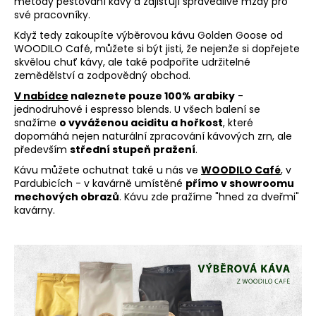
metody pěstování kávy a zajišťují spravedlivé mzdy pro
a
své pracovníky.
j
Když tedy zakoupíte výběrovou kávu Golden Goose od
WOODILO Café, můžete si být jisti, že nejenže si dopřejete
í
skvělou chuť kávy, ale také podpoříte udržitelné
t
zemědělství a zodpovědný obchod.
?
V nabídce
naleznete pouze 100% arabiky
-
jednodruhové i espresso blends. U všech balení se
snažíme
o vyváženou aciditu a hořkost
, které
dopomáhá nejen naturální zpracování kávových zrn, ale
především
střední stupeň pražení
.
HLEDAT
Kávu můžete ochutnat také u nás ve
WOODILO Café
, v
Pardubicích - v kavárně umístěné
přímo v showroomu
mechových obrazů
. Kávu zde pražíme "hned za dveřmi"
kavárny.
D
o
p
o
r
u