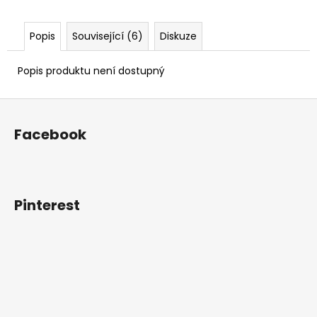
Popis
Související (6)
Diskuze
Popis produktu není dostupný
Z
á
Facebook
p
a
t
í
Pinterest