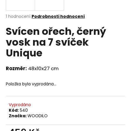
a
j
Průměrné
1 hodnocení
Podrobnosti hodnocení
í
hodnocení
Svícen ořech, černý
produktu
t
je
?
vosk na 7 svíček
5,0
z
Unique
5
hvězdiček.
Rozměr:
48x10x27 cm
HLEDAT
Položka byla vyprodána…
D
o
Vyprodáno
p
Kód:
540
o
Značka:
WOODILO
r
u