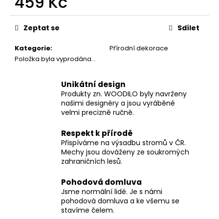
459 Kč
č
u
Měrná
j
cena:
Zeptat se
Sdílet
e
m
Kategorie
:
Přírodní dekorace
e
Položka byla vyprodána…
Unikátní design
Produkty zn. WOODILO byly navrženy
našimi designéry a jsou vyráběné
velmi precizně ručně.
Respekt k přírodě
Přispíváme na výsadbu stromů v ČR.
Mechy jsou dováženy ze soukromých
zahraničních lesů.
Pohodová domluva
Jsme normální lidé. Je s námi
pohodová domluva a ke všemu se
stavíme čelem.