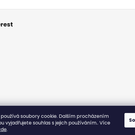
erest
používá soubory cookie. Dalším procházením
S
otazy
Obchodní podmínky
Kontakt
Vzorník mechů
Mechové s
 vyjadřujete souhlas s jejich používáním.. Více
zde
.