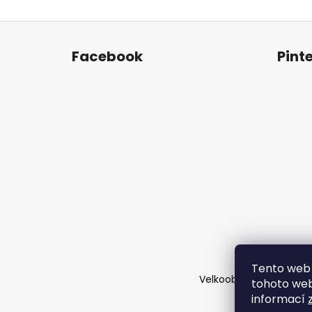
Z
á
Facebook
Pint
p
a
t
í
Tento web 
Velkoobchod
Časté d
tohoto webu
informací