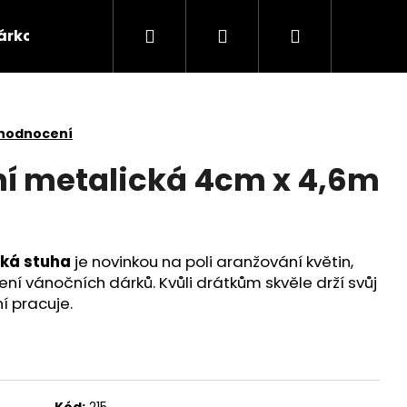
Hledat
Přihlášení
Nákupní
árkové poukazy
Domácnost
Příslušenství 
košík
 hodnocení
lní metalická 4cm x 4,6m
cká stuha
je novinkou na poli aranžování květin,
ení vánočních dárků. Kvůli drátkům skvěle drží svůj
í pracuje.
Kód:
215