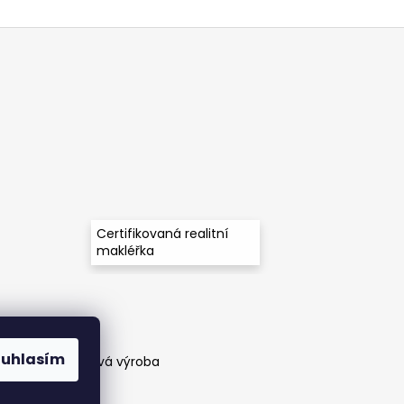
Certifikovaná realitní
makléřka
ouhlasím
těny a zakázková výroba