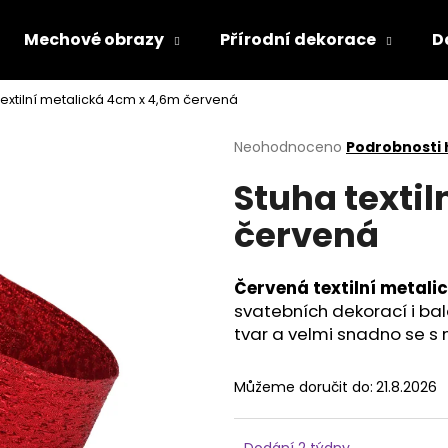
Mechové obrazy
Přírodní dekorace
D
textilní metalická 4cm x 4,6m červená
Co potřebujete najít?
Průměrné
Neohodnoceno
Podrobnosti
hodnocení
Stuha texti
produktu
HLEDAT
je
červená
0,0
z
5
Doporučujeme
hvězdiček.
Červená textilní metali
svatebních dekorací i bal
tvar a velmi snadno se s n
Můžeme doručit do:
21.8.2026
Dodání 2 týdny