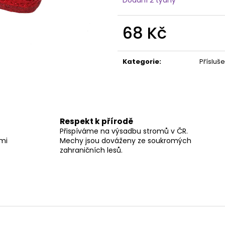
68 Kč
Měrná
cena:
Kategorie
:
Přísluše
Respekt k přírodě
Přispíváme na výsadbu stromů v ČR.
lmi
Mechy jsou dováženy ze soukromých
zahraničních lesů.