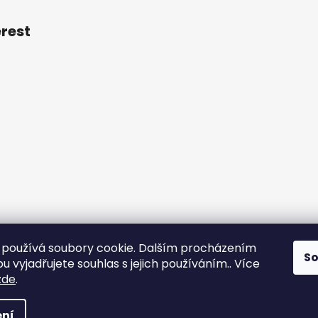
erest
používá soubory cookie. Dalším procházením
S
otazy
Obchodní podmínky
Kontakt
Vzorník mechů
Mechové s
 vyjadřujete souhlas s jejich používáním.. Více
zde
.
práva vyhrazena.
Upravit nastavení cookies
ní