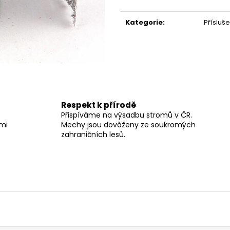
Měrná
cena:
Kategorie
:
Přísluše
Respekt k přírodě
Přispíváme na výsadbu stromů v ČR.
lmi
Mechy jsou dováženy ze soukromých
zahraničních lesů.