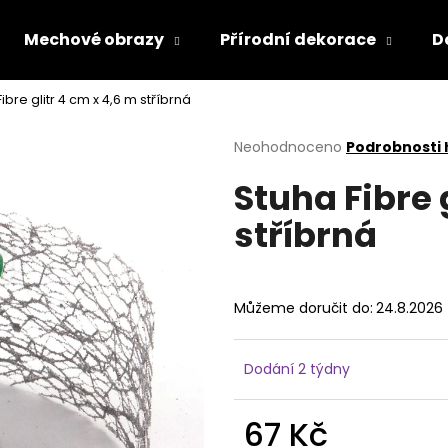
Mechové obrazy
Přírodní dekorace
D
ibre glitr 4 cm x 4,6 m stříbrná
Co potřebujete najít?
Průměrné
Neohodnoceno
Podrobnosti
hodnocení
Stuha Fibre 
produktu
HLEDAT
je
stříbrná
0,0
z
5
Doporučujeme
hvězdiček.
Můžeme doručit do:
24.8.2026
Dodání 2 týdny
67 Kč