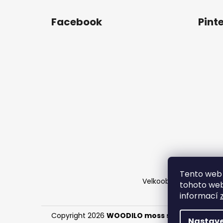
Z
á
Facebook
Pint
p
a
t
í
Tento web 
Velkoobchod
Časté d
tohoto webu
informací
Copyright 2026
WOODILO moss s.r.o.
. Všechna 
Nastave