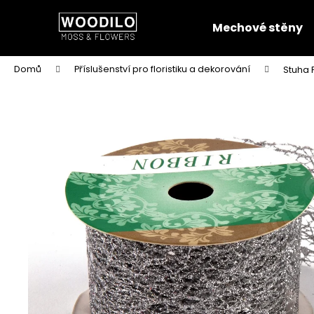
K
Přejít
na
o
Mechové stěny
obsah
Zpět
Zpět
š
do
do
í
Domů
Příslušenství pro floristiku a dekorování
Stuha F
k
obchodu
obchodu