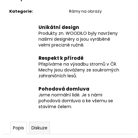
Kategorie
:
Rámy na obrazy
Unikátní design
Produkty zn. WOODILO byly navrženy
našimi designéry a jsou vyráběné
velmi precizně ručně.
Respekt k přírodě
Přispíváme na výsadbu stromů v ČR.
Mechy jsou dováženy ze soukromých
zahraničních lesů.
Pohodová domluva
Jsme normální lidé. Je s námi
pohodová domluva a ke všemu se
stavíme čelem.
Popis
Diskuze