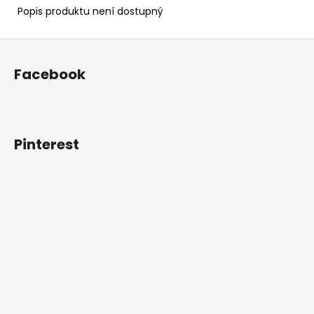
Popis produktu není dostupný
Z
á
Facebook
p
a
t
í
Pinterest