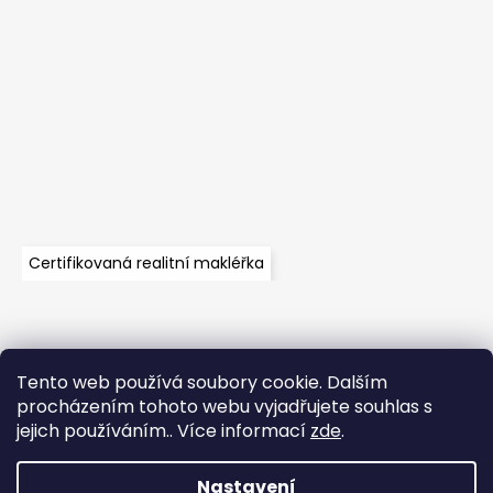
Certifikovaná realitní makléřka
Tento web používá soubory cookie. Dalším
Velkoobchod
Časté dotazy
Obchodní podmínky
procházením tohoto webu vyjadřujete souhlas s
Kontakt
Vzorník mechů
jejich používáním.. Více informací
zde
.
Mechové stěny a zakázková výroba
Nastavení