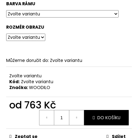
č
BARVA RÁMU
u
j
e
m
ROZMĚR OBRAZU
e
Můžeme doručit do:
Zvolte variantu
Zvolte variantu
Kód:
Zvolte variantu
Značka:
WOODILO
od
763 Kč
Měrná
DO KOŠÍKU
cena:
Zeptat se
Sdílet