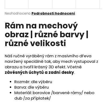
a
j
Průměrné
Neohodnoceno
Podrobnosti hodnocení
í
hodnocení
Rám na mechový
produktu
t
je
?
obraz | různé barvy |
0,0
z
různé velikosti
5
hvězdiček.
Náš ručně vyráběný rám z masivního dřeva
HLEDAT
navržený speciálně tak, aby mech vystupoval z
obrazu a tvořil krásný 3D efekt. Včetně
závěsných úchytů a zadní desky
.
D
o
Rozměr: dle výběru
p
Barva: dle výběru
o
Materiál: borovice /barvené rámy/ nebo
r
dub /za příplatek/
u