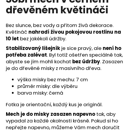
je
a
dřevěném květináči
5,0
z
j
5
í
hvězdiček.
Bez slunce, bez vody a přitom živá dekorace.
t
Květináč
nahradí živou pokojovou rostlinu na
?
10 let
bez jakékoli údržby.
Stabilizovaný lišejník
je sice pravý, ale
není ho
potřeba zalévat
. Byl totiž ošetřen speciálně tak,
abyste se jím mohli kochat
bez údržby
. Zasazen
HLEDAT
je do dřevěné misky z masivního dřeva.
výška misky bez mechu: 7 cm
průměr misky: dle výběru
D
barva misky: černá
o
Fotka je orientační, každý kus je originál.
p
o
Mech je do misky zasazen napevno
tak, aby
r
vypadal za každé okolnosti krásně. Pokud si ho
u
nepřejte napevno, můžeme Vám mech doručit