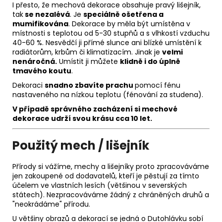
I přesto, že mechová dekorace obsahuje pravý lišejník,
tak
se nezalévá
. Je
speciálně ošetřena a
mumifikována
. Dekorace by měla být umístěna v
místnosti s teplotou od 5-30 stupňů a s vlhkostí vzduchu
40-60 %. Nesvědčí ji přímé slunce ani blízké umístění k
radiátorům, krbům či klimatizacím. Jinak je
velmi
nenáročná.
Umístit ji můžete
klidně i do úplně
tmavého koutu
.
Dekoraci
snadno zbavíte prachu
pomocí fénu
nastaveného na nízkou teplotu (fénování za studena).
V případě správného zacházení si m
echové
dekorace udrží svou krásu
cca 10 let.
Použitý mech / lišejník
Přírody si vážíme, mechy a lišejníky proto zpracováváme
jen zakoupené od dodavatelů, kteří je pěstují za tímto
účelem ve vlastních lesích (většinou v severských
státech). Nezpracováváme žádný z chráněných druhů a
"neokrádáme" přírodu.
U většiny obrazů a dekorací se jedná o Dutohlávku sobí