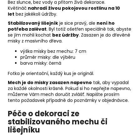
Bez slunce, bez vody a přitom živá dekorace.
Květináč
nahradí živou pokojovou rostlinu na 10
let
bez jakékoli údržby.
Stabilizovaný lišejník
je sice pravý, ale
není ho
potřeba zalévat
. Byl totiž ošetřen speciálně tak, abyste
se jím mohli kochat
bez údržby
. Zasazen je do dřevěné
misky z masivního dřeva.
výška misky bez mechu: 7 cm
průměr misky: dle výběru
barva misky: černá
Fotka je orientační, každý kus je originál.
Mech je do misky zasazen napevno
tak, aby vypadal
za každé okolnosti krásně. Pokud si ho nepřejte napevno,
můžeme Vám mech doručit zvlášť. Napište prosím
tento požadavek případně do poznámky v objednávce.
Péče o dekoraci ze
stabilizovaného mechu či
lišejníku