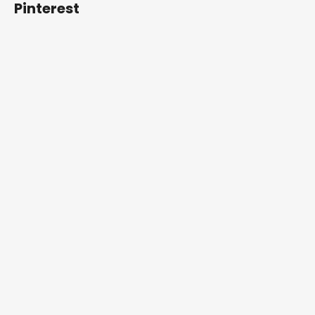
í
Pinterest