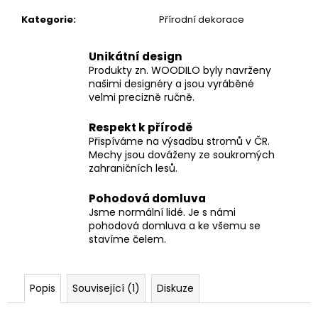
Kategorie
:
Přírodní dekorace
Unikátní design
Produkty zn. WOODILO byly navrženy
našimi designéry a jsou vyráběné
velmi precizně ručně.
Respekt k přírodě
Přispíváme na výsadbu stromů v ČR.
Mechy jsou dováženy ze soukromých
zahraničních lesů.
Pohodová domluva
Jsme normální lidé. Je s námi
pohodová domluva a ke všemu se
stavíme čelem.
Popis
Související (1)
Diskuze