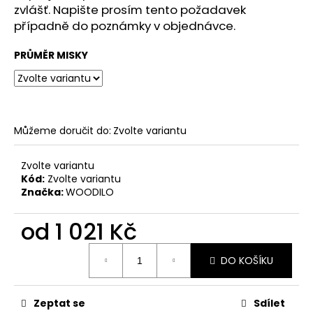
č
zvlášť. Napište prosím tento požadavek
u
případně do poznámky v objednávce.
j
e
PRŮMĚR MISKY
m
e
Můžeme doručit do:
Zvolte variantu
Zvolte variantu
Kód:
Zvolte variantu
Značka:
WOODILO
od
1 021 Kč
Měrná
DO KOŠÍKU
cena:
Zeptat se
Sdílet