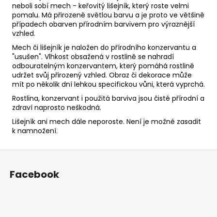
neboli sobí mech - keřovitý lišejník, který roste velmi
pomalu. Má přirozeně světlou barvu a je proto ve většině
případech obarven přírodním barvivem pro výraznější
vzhled.
Mech či lišejník je naložen do přírodního konzervantu a
"usušen". Vlhkost obsažená v rostlině se nahradí
odbouratelným konzervantem, který pomáhá rostlině
udržet svůj přirozený vzhled. Obraz či dekorace může
mít po několik dní lehkou specifickou vůni, která vyprchá.
Rostlina, konzervant i použitá barviva jsou čistě přírodní a
zdraví naprosto neškodná.
Lišejník ani mech dále neporoste. Není je možné zasadit
k namnožení.
Z
á
Facebook
p
a
t