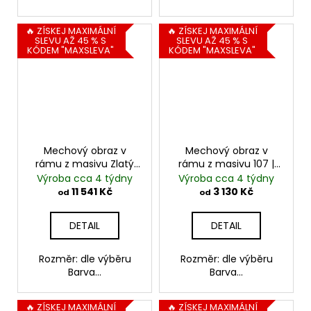
🔥 ZÍSKEJ MAXIMÁLNÍ
🔥 ZÍSKEJ MAXIMÁLNÍ
SLEVU AŽ 45 % S
SLEVU AŽ 45 % S
KÓDEM "MAXSLEVA"
KÓDEM "MAXSLEVA"
Mechový obraz v
Mechový obraz v
rámu z masivu Zlatý
rámu z masivu 107 |
řez | kombinace
kopečkový mech
Výroba cca 4 týdny
Výroba cca 4 týdny
mechů
11 541 Kč
3 130 Kč
od
od
DETAIL
DETAIL
Rozměr: dle výběru
Rozměr: dle výběru
Barva...
Barva...
🔥 ZÍSKEJ MAXIMÁLNÍ
🔥 ZÍSKEJ MAXIMÁLNÍ