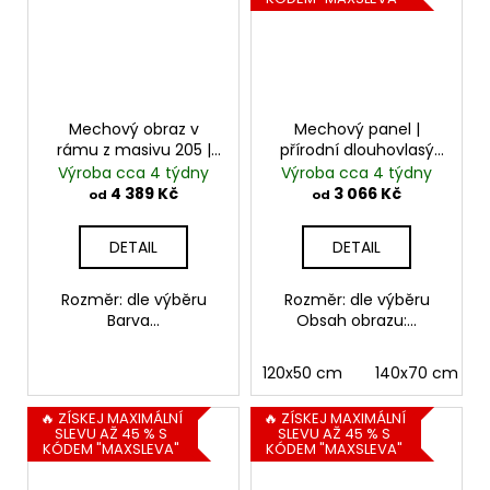
Mechový obraz v
Mechový panel |
rámu z masivu 205 |
přírodní dlouhovlasý
kombinace
plochý mech | světle
Výroba cca 4 týdny
Výroba cca 4 týdny
kopečkového a
zelený kopečkový
4 389 Kč
3 066 Kč
od
od
plochého mechu
mech
DETAIL
DETAIL
Rozměr: dle výběru
Rozměr: dle výběru
Barva...
Obsah obrazu:...
120x50 cm
140x70 cm
🔥 ZÍSKEJ MAXIMÁLNÍ
🔥 ZÍSKEJ MAXIMÁLNÍ
SLEVU AŽ 45 % S
SLEVU AŽ 45 % S
KÓDEM "MAXSLEVA"
KÓDEM "MAXSLEVA"