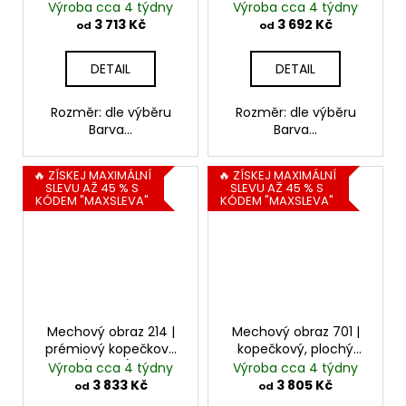
světle zelená
světle zelená
Výroba cca 4 týdny
Výroba cca 4 týdny
premium + středně
3 713 Kč
3 692 Kč
od
od
zelená
DETAIL
DETAIL
Rozměr: dle výběru
Rozměr: dle výběru
Barva...
Barva...
🔥 ZÍSKEJ MAXIMÁLNÍ
🔥 ZÍSKEJ MAXIMÁLNÍ
SLEVU AŽ 45 % S
SLEVU AŽ 45 % S
KÓDEM "MAXSLEVA"
KÓDEM "MAXSLEVA"
Mechový obraz 214 |
Mechový obraz 701 |
prémiový kopečkový
kopečkový, plochý
mech (kulatý) | světle
mech a rostliny
Výroba cca 4 týdny
Výroba cca 4 týdny
zelená
3 833 Kč
3 805 Kč
od
od