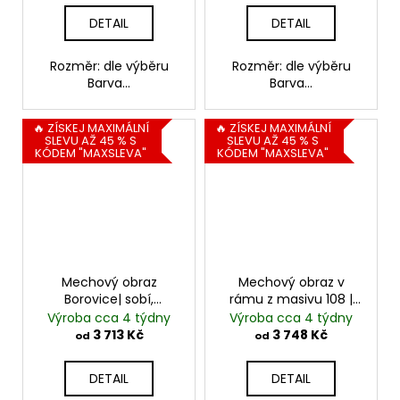
DETAIL
DETAIL
Rozměr: dle výběru
Rozměr: dle výběru
Barva...
Barva...
🔥 ZÍSKEJ MAXIMÁLNÍ
🔥 ZÍSKEJ MAXIMÁLNÍ
SLEVU AŽ 45 % S
SLEVU AŽ 45 % S
KÓDEM "MAXSLEVA"
KÓDEM "MAXSLEVA"
Mechový obraz
Mechový obraz v
Borovice| sobí,
rámu z masivu 108 |
kopečkový, plochý
kopečkový mech
Výroba cca 4 týdny
Výroba cca 4 týdny
mech + dřevina
3 713 Kč
3 748 Kč
od
od
DETAIL
DETAIL