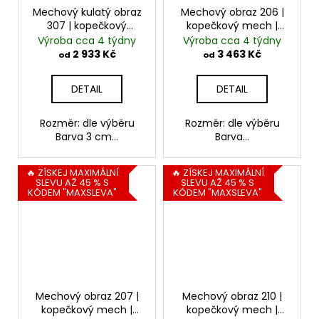
Mechový kulatý obraz
Mechový obraz 206 |
307 | kopečkový
kopečkový mech |
mech| světle + tmavě
středně zelená
Výroba cca 4 týdny
Výroba cca 4 týdny
zelená
2 933 Kč
3 463 Kč
od
od
DETAIL
DETAIL
Rozměr: dle výběru
Rozměr: dle výběru
Barva 3 cm...
Barva...
🔥 ZÍSKEJ MAXIMÁLNÍ
🔥 ZÍSKEJ MAXIMÁLNÍ
SLEVU AŽ 45 % S
SLEVU AŽ 45 % S
KÓDEM "MAXSLEVA"
KÓDEM "MAXSLEVA"
Mechový obraz 207 |
Mechový obraz 210 |
kopečkový mech |
kopečkový mech |