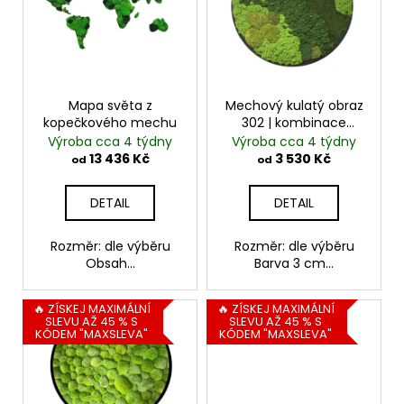
č
i
o
u
s
d
j
p
e
u
m
r
k
e
o
Mapa světa z
Mechový kulatý obraz
t
kopečkového mechu
302 | kombinace
d
ů
mechů
Výroba cca 4 týdny
Výroba cca 4 týdny
u
13 436 Kč
3 530 Kč
od
od
k
t
DETAIL
DETAIL
ů
Rozměr: dle výběru
Rozměr: dle výběru
Obsah...
Barva 3 cm...
🔥 ZÍSKEJ MAXIMÁLNÍ
🔥 ZÍSKEJ MAXIMÁLNÍ
SLEVU AŽ 45 % S
SLEVU AŽ 45 % S
KÓDEM "MAXSLEVA"
KÓDEM "MAXSLEVA"