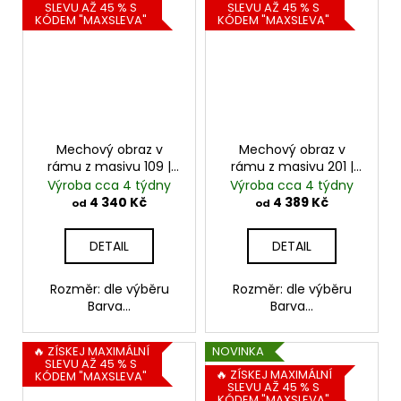
SLEVU AŽ 45 % S
SLEVU AŽ 45 % S
KÓDEM "MAXSLEVA"
KÓDEM "MAXSLEVA"
Mechový obraz v
Mechový obraz v
rámu z masivu 109 |
rámu z masivu 201 |
kombinace
kombinace mechů
Výroba cca 4 týdny
Výroba cca 4 týdny
kopečkového a
4 340 Kč
4 389 Kč
od
od
plochého mechu
DETAIL
DETAIL
Rozměr: dle výběru
Rozměr: dle výběru
Barva...
Barva...
🔥 ZÍSKEJ MAXIMÁLNÍ
NOVINKA
SLEVU AŽ 45 % S
🔥 ZÍSKEJ MAXIMÁLNÍ
KÓDEM "MAXSLEVA"
SLEVU AŽ 45 % S
KÓDEM "MAXSLEVA"