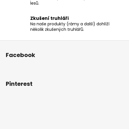
lesů.
a
c
í
Zkušení truhláři
p
Na naše produkty (rámy a další) dohlíží
r
několik zkušených truhlářů.
v
k
Z
y
á
Facebook
v
p
ý
a
p
t
i
í
s
Pinterest
u