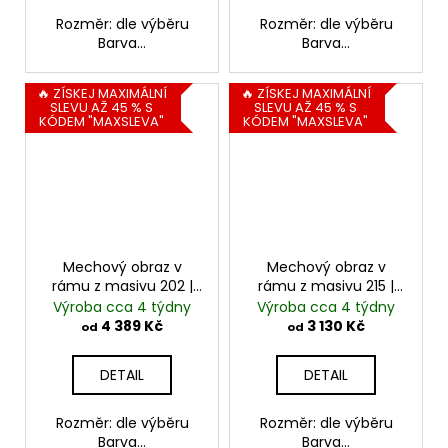
Rozměr: dle výběru
Rozměr: dle výběru
Barva...
Barva...
🔥 ZÍSKEJ MAXIMÁLNÍ
🔥 ZÍSKEJ MAXIMÁLNÍ
SLEVU AŽ 45 % S
SLEVU AŽ 45 % S
KÓDEM "MAXSLEVA"
KÓDEM "MAXSLEVA"
Mechový obraz v
Mechový obraz v
rámu z masivu 202 |
rámu z masivu 215 |
kombinace mechů
kopečkový mech
Výroba cca 4 týdny
Výroba cca 4 týdny
4 389 Kč
3 130 Kč
od
od
DETAIL
DETAIL
Rozměr: dle výběru
Rozměr: dle výběru
Barva...
Barva...