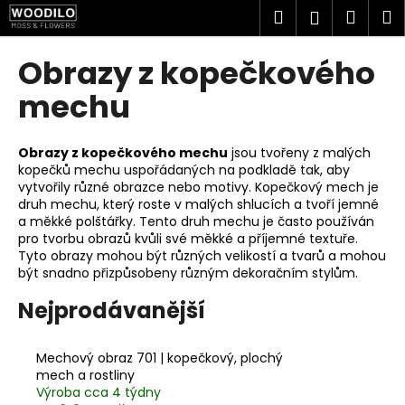
K
Přejít
Hledat
Náku
M
Přihlášen
na
o
obsah
Zpět
Zpět
košík
š
Obrazy z kopečkového
í
C
mechu
k
o
p
Obrazy z kopečkového mechu
jsou tvořeny z malých
o
kopečků mechu uspořádaných na podkladě tak, aby
vytvořily různé obrazce nebo motivy. Kopečkový mech je
t
druh mechu, který roste v malých shlucích a tvoří jemné
ř
a měkké polštářky. Tento druh mechu je často používán
e
pro tvorbu obrazů kvůli své měkké a příjemné textuře.
Tyto obrazy mohou být různých velikostí a tvarů a mohou
b
být snadno přizpůsobeny různým dekoračním stylům.
u
j
Nejprodávanější
e
t
Mechový obraz 701 | kopečkový, plochý
e
mech a rostliny
Výroba cca 4 týdny
n