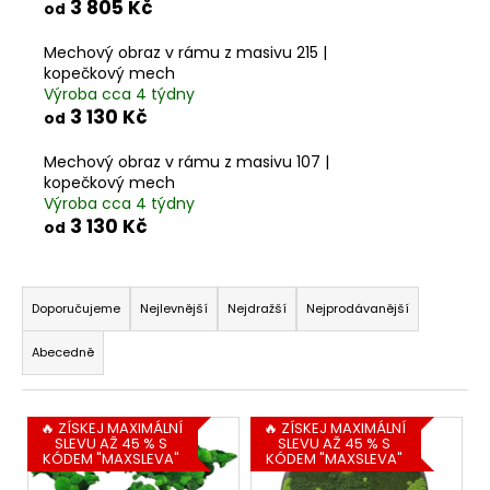
3 805 Kč
od
a
j
Mechový obraz v rámu z masivu 215 |
kopečkový mech
í
Výroba cca 4 týdny
t
3 130 Kč
od
?
Mechový obraz v rámu z masivu 107 |
kopečkový mech
Výroba cca 4 týdny
3 130 Kč
od
HLEDAT
Ř
a
Doporučujeme
Nejlevnější
Nejdražší
Nejprodávanější
z
D
Abecedně
e
o
n
p
o
V
í
🔥 ZÍSKEJ MAXIMÁLNÍ
🔥 ZÍSKEJ MAXIMÁLNÍ
r
SLEVU AŽ 45 % S
SLEVU AŽ 45 % S
ý
p
KÓDEM "MAXSLEVA"
KÓDEM "MAXSLEVA"
u
p
r