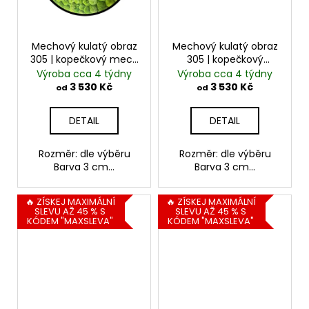
Mechový kulatý obraz
Mechový kulatý obraz
305 | kopečkový mech
305 | kopečkový
| světle-středně
mech| tmavě zelená
Výroba cca 4 týdny
Výroba cca 4 týdny
zelená
3 530 Kč
3 530 Kč
od
od
DETAIL
DETAIL
Rozměr: dle výběru
Rozměr: dle výběru
Barva 3 cm...
Barva 3 cm...
🔥 ZÍSKEJ MAXIMÁLNÍ
🔥 ZÍSKEJ MAXIMÁLNÍ
SLEVU AŽ 45 % S
SLEVU AŽ 45 % S
KÓDEM "MAXSLEVA"
KÓDEM "MAXSLEVA"