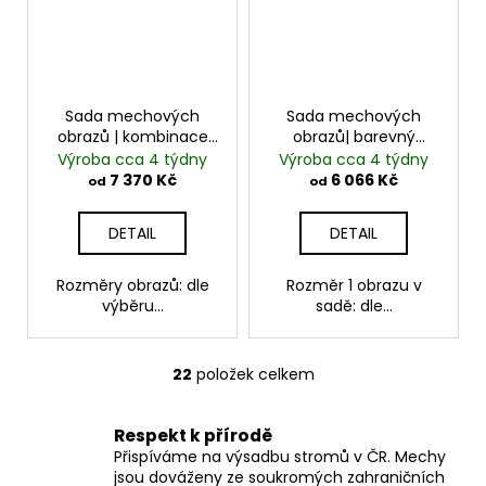
Sada mechových
Sada mechových
obrazů | kombinace
obrazů| barevný
kopečkového a
přechod
Výroba cca 4 týdny
Výroba cca 4 týdny
plochého mechu
7 370 Kč
6 066 Kč
od
od
DETAIL
DETAIL
Rozměry obrazů: dle
Rozměr 1 obrazu v
výběru...
sadě: dle...
22
položek celkem
O
v
l
Respekt k přírodě
á
Přispíváme na výsadbu stromů v ČR. Mechy
d
jsou dováženy ze soukromých zahraničních