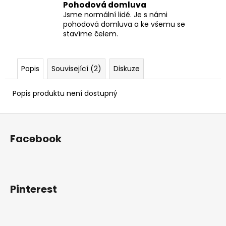
Pohodová domluva
Jsme normální lidé. Je s námi
pohodová domluva a ke všemu se
stavíme čelem.
Popis
Související (2)
Diskuze
Popis produktu není dostupný
Z
á
Facebook
p
a
t
í
Pinterest