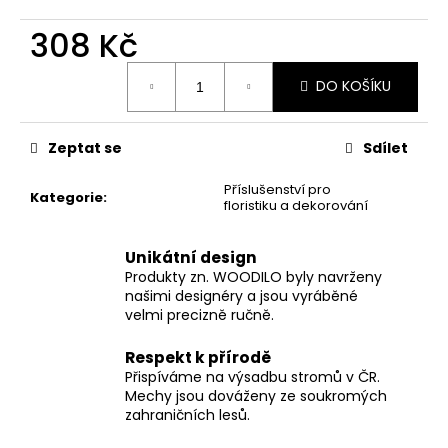
č
u
308 Kč
j
e
Měrná
DO KOŠÍKU
m
cena:
e
Zeptat se
Sdílet
Příslušenství pro
Kategorie
:
floristiku a dekorování
Unikátní design
Produkty zn. WOODILO byly navrženy
našimi designéry a jsou vyráběné
velmi precizně ručně.
Respekt k přírodě
Přispíváme na výsadbu stromů v ČR.
Mechy jsou dováženy ze soukromých
zahraničních lesů.