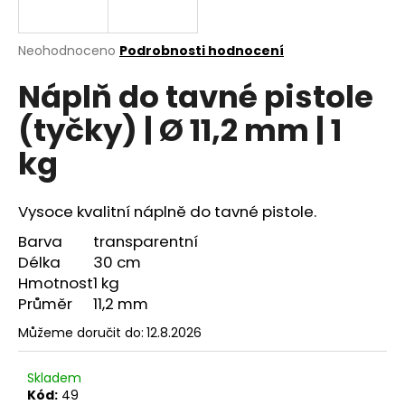
a
j
Průměrné
Neohodnoceno
Podrobnosti hodnocení
í
hodnocení
Náplň do tavné pistole
produktu
t
je
?
(tyčky) | Ø 11,2 mm | 1
0,0
z
kg
5
hvězdiček.
Vysoce kvalitní náplně do tavné pistole.
HLEDAT
Barva
transparentní
Délka
30 cm
Hmotnost
1 kg
D
Průměr
11,2 mm
o
p
Můžeme doručit do:
12.8.2026
o
r
Skladem
u
Kód:
49