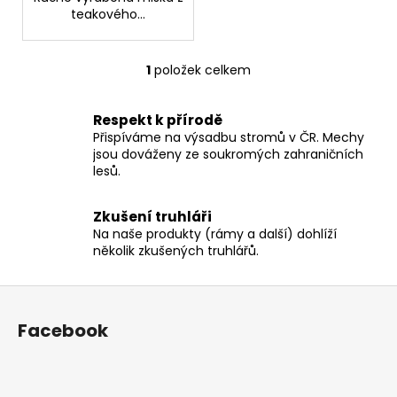
č
teakového...
u
j
e
1
položek celkem
O
m
v
e
l
Respekt k přírodě
á
Přispíváme na výsadbu stromů v ČR. Mechy
d
jsou dováženy ze soukromých zahraničních
lesů.
a
c
í
Zkušení truhláři
p
Na naše produkty (rámy a další) dohlíží
r
několik zkušených truhlářů.
v
k
Z
y
á
Facebook
v
p
ý
a
p
t
i