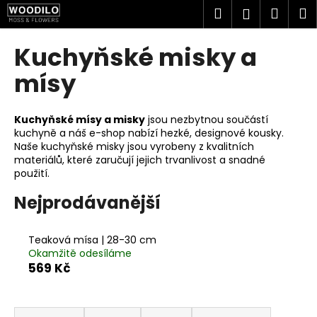
K
Přejít
Hledat
Náku
M
Přihlášen
na
o
obsah
Zpět
Zpět
košík
š
Kuchyňské misky a
í
C
mísy
k
o
p
Kuchyňské mísy a misky
jsou nezbytnou součástí
o
kuchyně a náš e-shop nabízí hezké, designové kousky.
Naše kuchyňské misky jsou vyrobeny z kvalitních
t
materiálů, které zaručují jejich trvanlivost a snadné
ř
použití.
e
Nejprodávanější
b
u
j
Teaková mísa | 28-30 cm
Okamžitě odesíláme
e
569 Kč
t
e
Ř
n