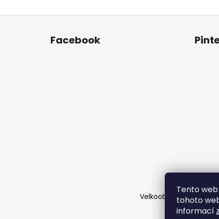
Z
á
Facebook
Pint
p
a
t
í
Tento web 
Velkoobchod
Časté d
tohoto webu
informací