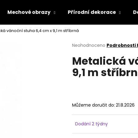
Mechové obrazy
Přírodní dekorace
D
cká vánoční stuha 6,4 cm x 9,1 m stříbrná
Co potřebujete najít?
Průměrné
Neohodnoceno
Podrobnosti
hodnocení
Metalická v
produktu
HLEDAT
je
9,1 m stříbr
0,0
z
5
Doporučujeme
hvězdiček.
Můžeme doručit do:
21.8.2026
Dodání 2 týdny