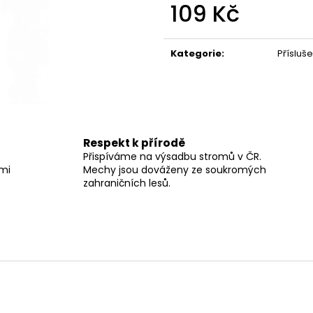
109 Kč
Měrná
cena:
Kategorie
:
Přísluše
Respekt k přírodě
Přispíváme na výsadbu stromů v ČR.
lmi
Mechy jsou dováženy ze soukromých
zahraničních lesů.