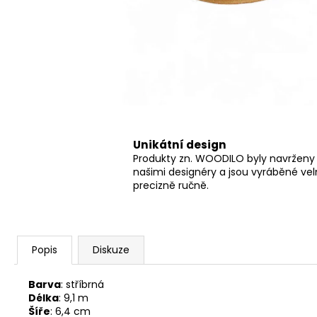
Unikátní design
Produkty zn. WOODILO byly navrženy
našimi designéry a jsou vyráběné ve
precizně ručně.
Popis
Diskuze
Barva
: stříbrná
Délka
: 9,1 m
Šíře
: 6,4 cm