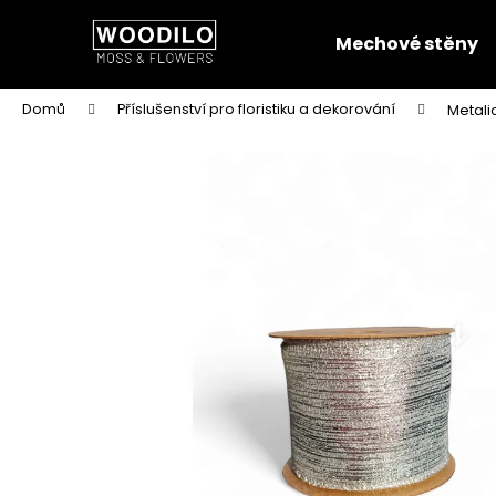
K
Přejít
na
o
Mechové stěny
obsah
Zpět
Zpět
š
do
do
í
Domů
Příslušenství pro floristiku a dekorování
Metali
k
obchodu
obchodu