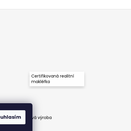
Certifikovaná realitní
makléřka
ouhlasím
těny a zakázková výroba