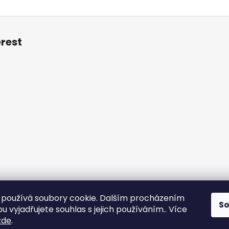
erest
používá soubory cookie. Dalším procházením
S
otazy
Obchodní podmínky
Kontakt
Vzorník mechů
Mechové s
 vyjadřujete souhlas s jejich používáním.. Více
zde
.