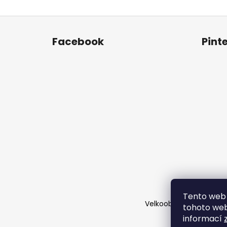
Z
á
Facebook
Pint
p
a
t
í
Tento web 
Velkoobchod
Časté d
tohoto webu
informací