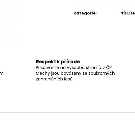
Měrná
cena:
Kategorie
:
Přísluše
Respekt k přírodě
Přispíváme na výsadbu stromů v ČR.
lmi
Mechy jsou dováženy ze soukromých
zahraničních lesů.