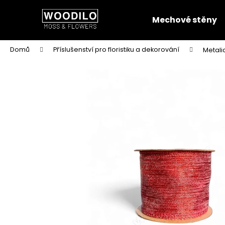
K
Přejít
na
o
Mechové stěny
obsah
Zpět
Zpět
š
do
do
í
Domů
Příslušenství pro floristiku a dekorování
Metali
k
obchodu
obchodu