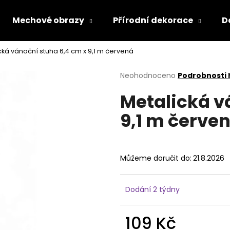
Mechové obrazy
Přírodní dekorace
D
cká vánoční stuha 6,4 cm x 9,1 m červená
Co potřebujete najít?
Průměrné
Neohodnoceno
Podrobnosti
hodnocení
Metalická v
produktu
HLEDAT
je
9,1 m červe
0,0
z
5
Doporučujeme
hvězdiček.
Můžeme doručit do:
21.8.2026
Dodání 2 týdny
109 Kč