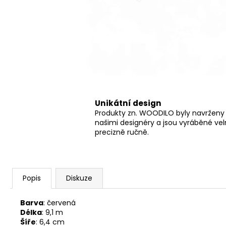
Unikátní design
Produkty zn. WOODILO byly navrženy
našimi designéry a jsou vyráběné ve
precizně ručně.
Popis
Diskuze
Barva
: červená
Délka
: 9,1 m
Šíře
: 6,4 cm