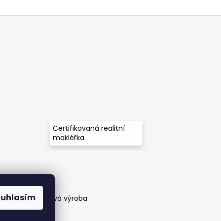
Certifikovaná realitní
makléřka
ouhlasím
těny a zakázková výroba