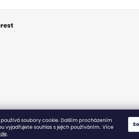
erest
používá soubory cookie. Dalším procházením
S
otazy
Obchodní podmínky
Kontakt
Vzorník mechů
Mechové s
 vyjadřujete souhlas s jejich používáním.. Více
zde
.