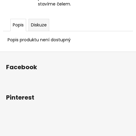
stavíme čelem.
Popis
Diskuze
Popis produktu není dostupný
Z
á
Facebook
p
a
t
í
Pinterest