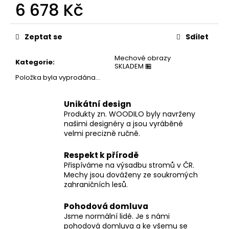
č
6 678 Kč
u
j
Měrná
cena:
e
Zeptat se
Sdílet
m
e
Mechové obrazy
Kategorie
:
SKLADEM 🏪
Položka byla vyprodána…
Unikátní design
Produkty zn. WOODILO byly navrženy
našimi designéry a jsou vyráběné
velmi precizně ručně.
Respekt k přírodě
Přispíváme na výsadbu stromů v ČR.
Mechy jsou dováženy ze soukromých
zahraničních lesů.
Pohodová domluva
Jsme normální lidé. Je s námi
pohodová domluva a ke všemu se