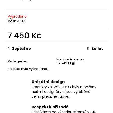
č
u
j
Vyprodáno
e
Kód:
4465
m
e
7 450 Kč
Měrná
cena:
Zeptat se
Sdílet
Mechové obrazy
Kategorie
:
SKLADEM 🏪
Položka byla vyprodána…
Unikátní design
Produkty zn. WOODILO byly navrženy
našimi designéry a jsou vyráběné
velmi precizně ručně.
Respekt k přírodě
Přispíváme na výsadbu stromů v ČR.