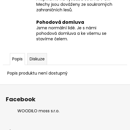
Mechy jsou dováženy ze soukromých
zahraničních lesů.
Pohodová domluva
Jsme normální lidé. Je s námi
pohodová domluva a ke všemu se
stavíme čelem.
Popis
Diskuze
Popis produktu není dostupný
Z
á
Facebook
p
a
WOODILO moss s.r.o.
t
í