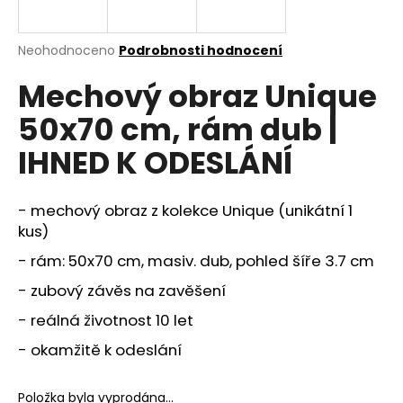
a
j
Průměrné
Neohodnoceno
Podrobnosti hodnocení
í
hodnocení
Mechový obraz Unique
produktu
t
je
?
50x70 cm, rám dub |
0,0
z
IHNED K ODESLÁNÍ
5
hvězdiček.
- mechový obraz z kolekce Unique (unikátní 1
HLEDAT
kus)
- rám: 50x70 cm, masiv. dub, pohled šíře 3.7 cm
D
- zubový závěs na zavěšení
o
- reálná životnost 10 let
p
o
- okamžitě k odeslání
r
u
Položka byla vyprodána…