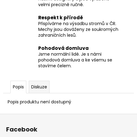
velmi precizně ručně.
Respekt k přírodě
Přispíváme na výsadbu stromů v ČR.
Mechy jsou dováženy ze soukromých
zahraničních lesů.
Pohodová domluva
Jsme normální lidé. Je s námi
pohodová domluva a ke všemu se
stavíme čelem.
Popis
Diskuze
Popis produktu není dostupný
Z
á
Facebook
p