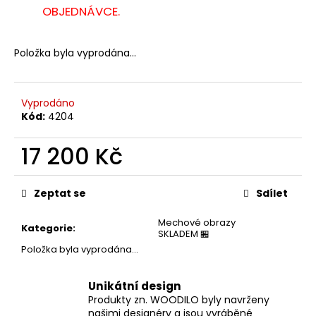
č
OBJEDNÁVCE.
u
j
e
Položka byla vyprodána…
m
e
Vyprodáno
Kód:
4204
17 200 Kč
Měrná
cena:
Zeptat se
Sdílet
Mechové obrazy
Kategorie
:
SKLADEM 🏪
Položka byla vyprodána…
Unikátní design
Produkty zn. WOODILO byly navrženy
našimi designéry a jsou vyráběné