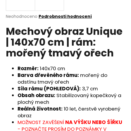
a
j
Průměrné
Neohodnoceno
Podrobnosti hodnocení
í
hodnocení
Mechový obraz Unique
produktu
t
je
?
| 140x70 cm | rám:
0,0
z
mořený tmavý ořech
5
hvězdiček.
Rozměr:
140x70 cm
HLEDAT
Barva dřevěného rámu:
mořený do
odstínu tmavý ořech
Síla rámu (POHLEDOVÁ):
3,7 cm
D
Obsah obrazu:
Stabilizovaný kopečkový a
o
plochý mech
p
Reálná životnost:
10 let, čerstvě vyrobený
o
obraz
r
MOŽNOST ZAVĚŠENÍ
NA VÝŠKU NEBO ŠÍŘKU
u
- POZNAČTE PROSÍM DO POZNÁMKY V