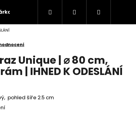
Hledat
Přihlášení
Nákupní
árkové poukazy
Domácnost
Příslušenství 
SLÁNÍ
košík
 hodnocení
az Unique | ⌀ 80 cm,
 rám | IHNED K ODESLÁNÍ
vý, pohled šíře 2.5 cm
ní