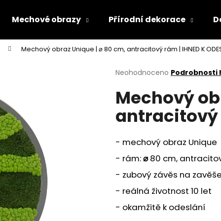
Mechové obrazy
Přírodní dekorace
D
Mechový obraz Unique | ⌀ 80 cm, antracitový rám | IHNED K ODE
Co potřebujete najít?
Průměrné
Neohodnoceno
Podrobnosti
hodnocení
Mechový obr
produktu
HLEDAT
je
antracitový
0,0
z
5
Doporučujeme
hvězdiček.
- mechový obraz Unique
- rám:
⌀
80
cm, antracito
- zubový závěs na zavěše
- reálná životnost 10 let
- okamžitě k odeslání