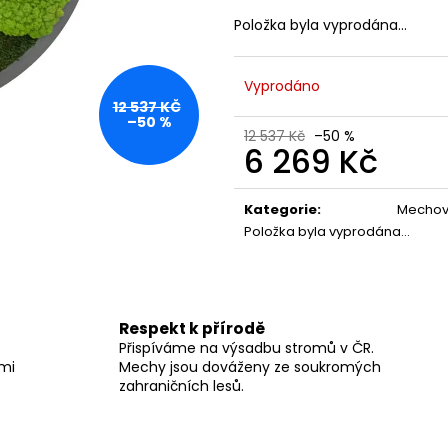
Položka byla vyprodána…
Vyprodáno
12 537 KČ
–50 %
12 537 Kč
–50 %
6 269 Kč
Měrná
cena:
Kategorie
:
Mechov
Položka byla vyprodána…
Respekt k přírodě
Přispíváme na výsadbu stromů v ČR.
lmi
Mechy jsou dováženy ze soukromých
zahraničních lesů.