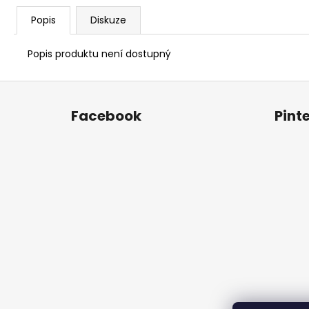
Popis
Diskuze
Popis produktu není dostupný
Z
á
Facebook
Pint
p
a
t
í