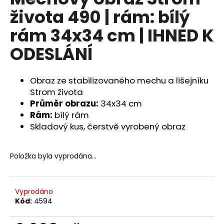
je
a
života 490 | rám: bílý
0,0
z
j
rám 34x34 cm | IHNED K
5
í
hvězdiček.
ODESLÁNÍ
t
?
Obraz ze stabilizovaného mechu a lišejníku
Strom života
Průměr obrazu:
34x34 cm
Rám:
bílý rám
HLEDAT
Skladový kus, čerstvě vyrobený obraz
Položka byla vyprodána…
D
o
p
o
Vyprodáno
Kód:
4594
r
u