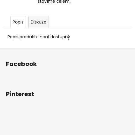
stavíme čelem.
Popis
Diskuze
Popis produktu není dostupný
Z
á
Facebook
p
a
t
í
Pinterest