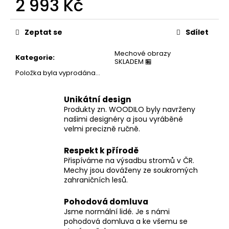
2 993 Kč
č
u
Měrná
j
cena:
Zeptat se
Sdílet
e
m
Mechové obrazy
e
Kategorie
:
SKLADEM 🏪
Položka byla vyprodána…
Unikátní design
Produkty zn. WOODILO byly navrženy
našimi designéry a jsou vyráběné
velmi precizně ručně.
Respekt k přírodě
Přispíváme na výsadbu stromů v ČR.
Mechy jsou dováženy ze soukromých
zahraničních lesů.
Pohodová domluva
Jsme normální lidé. Je s námi
pohodová domluva a ke všemu se