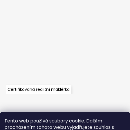
Certifikovaná realitní makléřka
Tento web používá soubory cookie. Dalším
Velkoobchod
Časté dotazy
Obchodní podmínky
procházením tohoto webu vyjadřujete souhlas s
Kontakt
Vzorník mechů