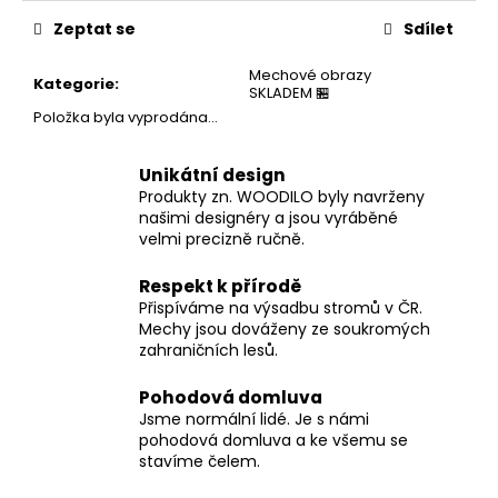
č
cena:
u
Zeptat se
Sdílet
j
e
Mechové obrazy
Kategorie
:
SKLADEM 🏪
m
Položka byla vyprodána…
e
Unikátní design
Produkty zn. WOODILO byly navrženy
našimi designéry a jsou vyráběné
velmi precizně ručně.
Respekt k přírodě
Přispíváme na výsadbu stromů v ČR.
Mechy jsou dováženy ze soukromých
zahraničních lesů.
Pohodová domluva
Jsme normální lidé. Je s námi
pohodová domluva a ke všemu se
stavíme čelem.