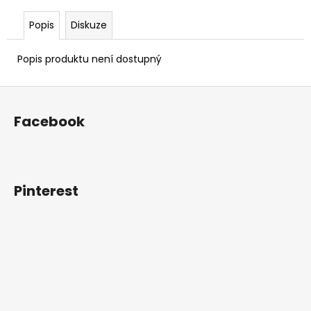
Popis
Diskuze
Popis produktu není dostupný
Z
á
Facebook
p
a
t
í
Pinterest