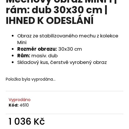
je
a
rám: dub 30x30 cm |
0,0
z
j
IHNED K ODESLÁNÍ
5
í
hvězdiček.
t
Obraz ze stabilizovaného mechu z kolekce
?
Mini
Rozměr obrazu:
30x30 cm
Rám:
masiv. dub
Skladový kus, čerstvě vyrobený obraz
HLEDAT
Položka byla vyprodána…
D
o
Vyprodáno
p
Kód:
4610
o
r
1 036 Kč
u
Měrná