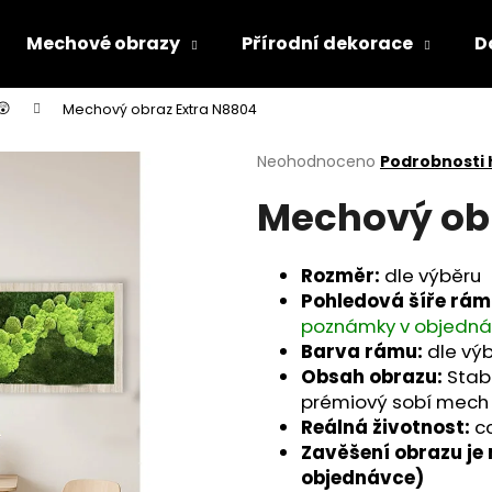
Mechové obrazy
Přírodní dekorace
D
😲
Mechový obraz Extra N8804
Co potřebujete najít?
Průměrné
Neohodnoceno
Podrobnosti
hodnocení
Mechový ob
produktu
HLEDAT
je
0,0
z
Rozměr:
dle výběru
5
Doporučujeme
Pohledová šíře rám
hvězdiček.
poznámky v objedná
Barva rámu:
dle vý
Obsah obrazu:
Stab
prémiový sobí mech
Reálná životnost:
c
Zavěšení obrazu je
objednávce)