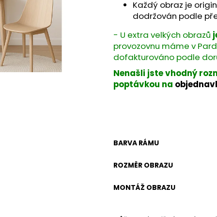
Každý obraz je origin
dodržován podle pře
- U extra velkých obrazů
provozovnu máme v Pardub
dofakturováno podle do
Nenašli jste vhodný roz
poptávkou na
objednav
BARVA RÁMU
ROZMĚR OBRAZU
MONTÁŽ OBRAZU