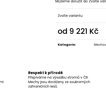
Můžeme doručit do:
Zvolte var
Zvolte variantu
od
9 221 Kč
Měrná
cena:
Kategorie
:
Mechové
Respekt k přírodě
Přispíváme na výsadbu stromů v ČR.
lmi
Mechy jsou dováženy ze soukromých
zahraničních lesů.