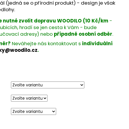
ál (jedná se o přírodní produkt) - design je však
dlohy.
je nutné zvolit dopravu WOODILO (10 Kč/km
-
icích, hradí se jen cesta k Vám - bude
ručovací adresy) nebo
případně osobní odběr
.
měr?
Neváhejte nás kontaktovat s
individuální
ky@woodilo.cz
.