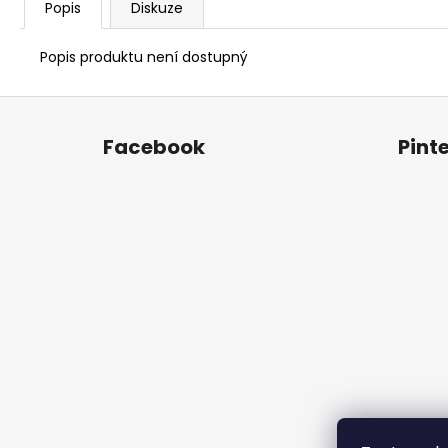
Popis
Diskuze
Popis produktu není dostupný
Z
á
Facebook
Pint
p
a
t
í