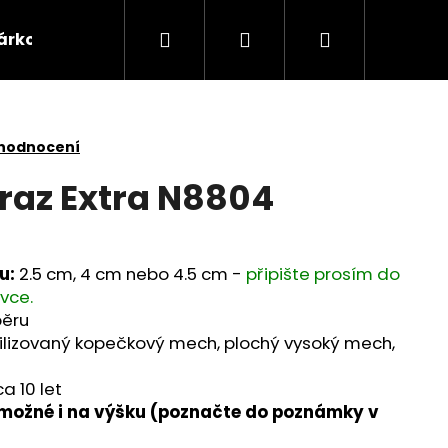
Hledat
Přihlášení
Nákupní
árkové poukazy
Domácnost
Příslušenství 
košík
 hodnocení
raz Extra N8804
u:
2.5 cm, 4 cm nebo 4.5 cm -
připište prosím do
vce.
běru
ilizovaný kopečkový mech, plochý vysoký mech,
ca
10 let
 možné i na výšku (poznačte do poznámky v