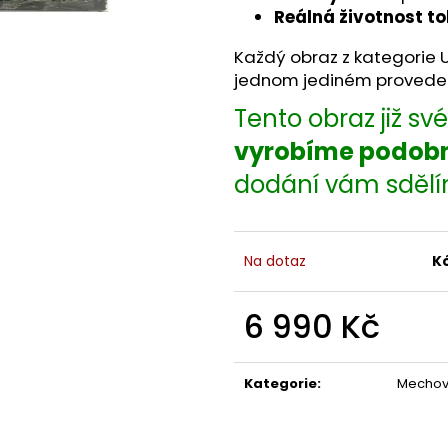
Reálná životnost t
Každý obraz z kategorie Un
jednom jediném proveden
Tento obraz již s
vyrobíme podob
dodání vám sděl
Na dotaz
K
6 990 Kč
Měrná
cena:
Kategorie
:
Mechov