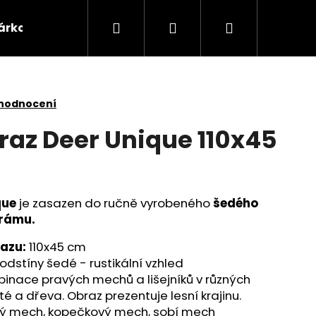
Hledat
Přihlášení
Nákupní
árkové poukazy
Domácnost
Příslušenství 
košík
 hodnocení
az Deer Unique 110x45
que
je zasazen do ručně vyrobeného
šedého
 rámu.
azu:
110x45 cm
odstíny šedé - rustikální vzhled
inace pravých mechů a lišejníků v různých
té a dřeva. Obraz prezentuje lesní krajinu.
ý mech, kopečkový mech, sobí mech