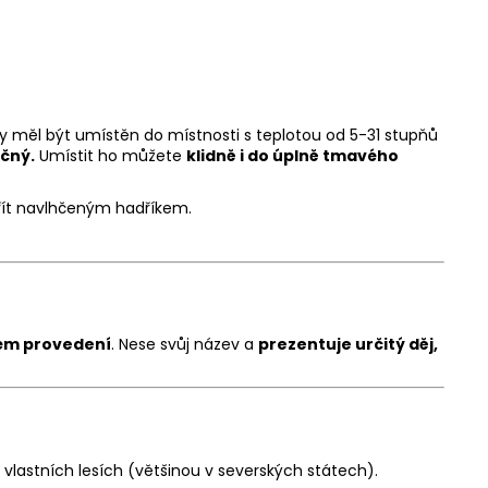
by měl být umístěn do místnosti s teplotou od 5-31 stupňů
čný.
Umístit ho můžete
klidně i do úplně tmavého
řít navlhčeným hadříkem.
ném provedení
. Nese svůj název a
prezentuje určitý děj,
 vlastních lesích (většinou v severských státech).