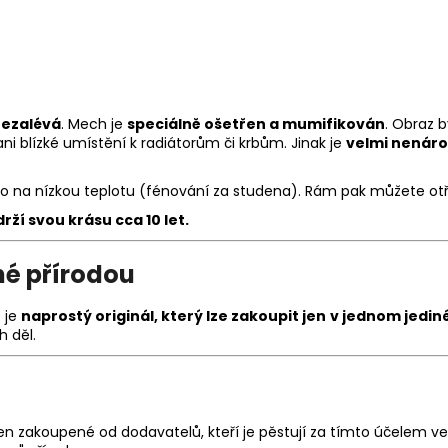
nezalévá
. Mech je
speciálně ošetřen a mumifikován
. Obraz 
i blízké umístění k radiátorům či krbům. Jinak je
velmi nenáro
 na nízkou teplotu (fénování za studena). Rám pak můžete ot
rží svou krásu
cca 10 let.
né přírodou
 je
naprostý originál, který lze zakoupit jen
v jednom jedi
h děl.
en zakoupené od dodavatelů, kteří je pěstují za tímto účelem ve