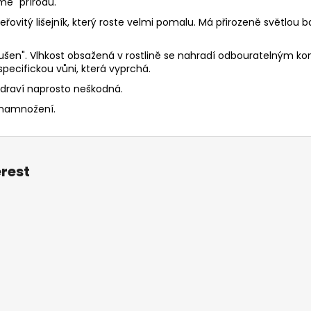
e" přírodu.
eřovitý lišejník, který roste velmi pomalu. Má přirozeně světlou
usušen". Vlhkost obsažená v rostlině se nahradí odbouratelným k
pecifickou vůni, která vyprchá.
a zdraví naprosto neškodná.
k namnožení.
erest