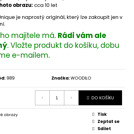
ohoto obrazu:
cca 10 let
ique je naprostý originál, který lze zakoupit jen v
í.
vého majitele má.
Rádi vám ale
ný
. Vložte produkt do košíku, dobu
íme e-mailem.
ód:
989
Značka:
WOODILO
DO KOŠÍKU
Tisk
é obrazy
Zeptat se
Sdílet