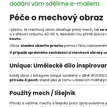
dodání vám sdělíme e-mailem.
Péče o mechový obraz
I přesto, že mechový obraz obsahuje pravý mech, tak
se 
a s vlhkostí vzduchu 40-60 %. Nesvědčí mu přímé slunce an
koutu
.
Obraz
snadno zbavíte prachu
pomocí fénu nastaveného
V případě správného zacházení si m
echové obrazy ud
Unique: Umělecké dílo inspirova
Každý obraz z kategorie Unique vyrobený v dílně WOODILO
přírodu či pocit
, stejně jako je tomu u klasicích malířskýc
Použitý mech / lišejník
Přírody si vážíme, mechy a lišejníky proto zpracováváme j