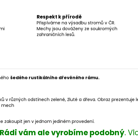
Respekt k přírodě
Přispíváme na výsadbu stromů v ČR.
lmi
Mechy jsou dováženy ze soukromých
zahraničních lesů.
eného
šedého rustikálního dřevěného rámu.
 v různých odstínech zelené, žluté a dřeva. Obraz prezentuje les
í mech
 lze zakoupit jen v jednom jediném provedení.
Rádi vám ale vyrobíme podobný
. V