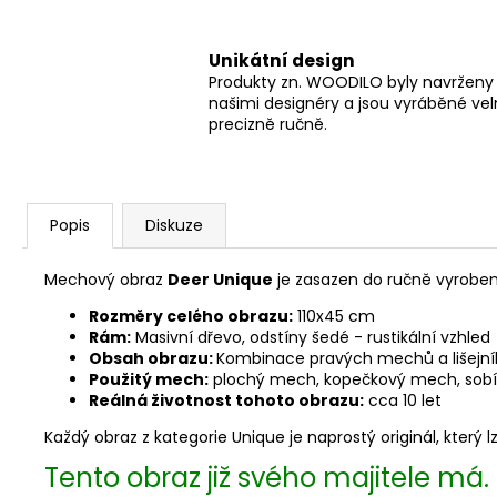
Unikátní design
Produkty zn. WOODILO byly navrženy
našimi designéry a jsou vyráběné ve
precizně ručně.
Popis
Diskuze
Mechový obraz
Deer Unique
je zasazen do ručně vyrob
Rozměry celého obrazu:
110x45 cm
Rám:
Masivní dřevo, odstíny šedé - rustikální vzhled
Obsah obrazu:
Kombinace pravých mechů a lišejníků
Použitý mech:
plochý mech, kopečkový mech, sob
Reálná životnost tohoto obrazu:
cca 10 let
Každý obraz z kategorie Unique je naprostý originál, který
Tento obraz již svého majitele má.