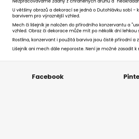
Nezpracováváme žádný z chráněných druhů a "neokrádám
U většiny obrazů a dekorací se jedná o Dutohlávku sobí - k
barvivem pro výraznější vzhled.
Mech či lišejník je naložen do přírodního konzervantu a "
vzhled. Obraz či dekorace může mít po několik dní lehkou s
Rostlina, konzervant i použitá barviva jsou čistě přírodní 
Lišejník ani mech dále neporoste. Není je možné zasadit 
Z
á
Facebook
Pint
p
a
t
í