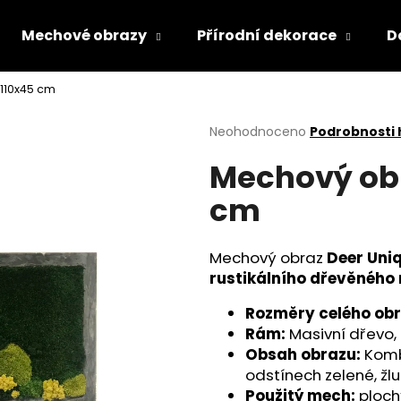
Mechové obrazy
Přírodní dekorace
D
110x45 cm
Co potřebujete najít?
Průměrné
Neohodnoceno
Podrobnosti
hodnocení
Mechový obr
produktu
HLEDAT
je
cm
0,0
z
5
Doporučujeme
hvězdiček.
Mechový obraz
Deer Uni
rustikálního dřevěného
Rozměry celého obr
Rám:
Masivní dřevo, 
Obsah obrazu:
Komb
odstínech zelené, žlu
Použitý mech:
ploch