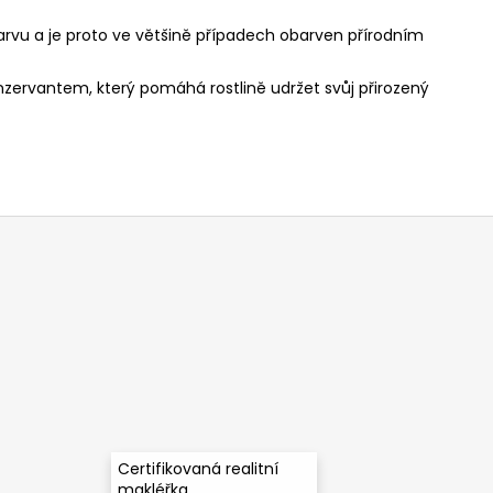
 barvu a je proto ve většině případech obarven přírodním
onzervantem, který pomáhá rostlině udržet svůj přirozený
Certifikovaná realitní
makléřka