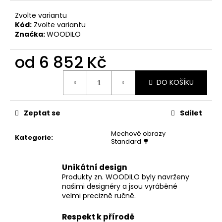
Zvolte variantu
Kód:
Zvolte variantu
Značka:
WOODILO
od
6 852 Kč
Měrná
DO KOŠÍKU
cena:
Zeptat se
Sdílet
Mechové obrazy
Kategorie
:
Standard 🌳
Unikátní design
Produkty zn. WOODILO byly navrženy
našimi designéry a jsou vyráběné
velmi precizně ručně.
Respekt k přírodě