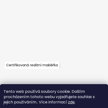
Certifikovaná realitní makléřka
Tento web používá soubory cookie. Dalším
Velkoobchod
Časté dotazy
Obchodní podmínky
procházením tohoto webu vyjadřujete souhlas s
Kontakt
Vzorník mechů
Mechové stěny a zakázková výroba
jejich používáním.. Více informací
zde
.