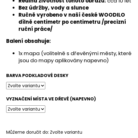
č
Reálná životnost tohoto obrazu:
cca 10 let
u
Bez údržby, vody a slunce
j
Ručně vyrobeno v naší české WOODILO
e
dílně centimetr po centimetru /precizní
m
ruční práce/
e
Balení obsahuje:
1x mapa (volitelně s dřevěnými městy, které
jsou do mapy aplikovány napevno)
BARVA PODKLADOVÉ DESKY
VYZNAČENÍ MÍSTA VE DŘEVĚ (NAPEVNO)
Můžeme doručit do:
Zvolte variantu