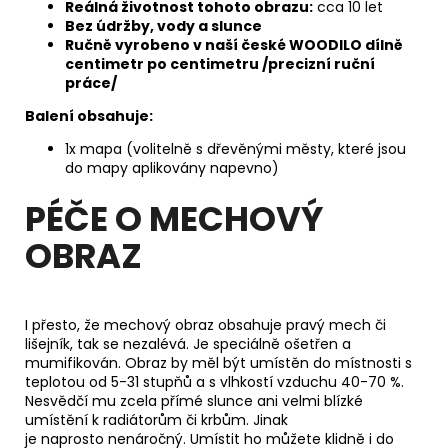
Reálná životnost tohoto obrazu:
cca 10 let
Bez údržby, vody a slunce
Ručně vyrobeno v naší české WOODILO dílně
centimetr po centimetru /precizní ruční
práce/
Balení obsahuje:
1x mapa (volitelně s dřevěnými městy, které jsou
do mapy aplikovány napevno)
PÉČE O MECHOVÝ
OBRAZ
I přesto, že mechový obraz obsahuje pravý mech či
lišejník, tak se nezalévá. Je speciálně ošetřen a
mumifikován. Obraz by měl být umístěn do místnosti s
teplotou od 5-31 stupňů a s vlhkostí vzduchu 40-70 %.
Nesvědčí mu zcela přímé slunce ani velmi blízké
umístění k radiátorům či krbům. Jinak
je naprosto nenáročný. Umístit ho můžete klidně i do