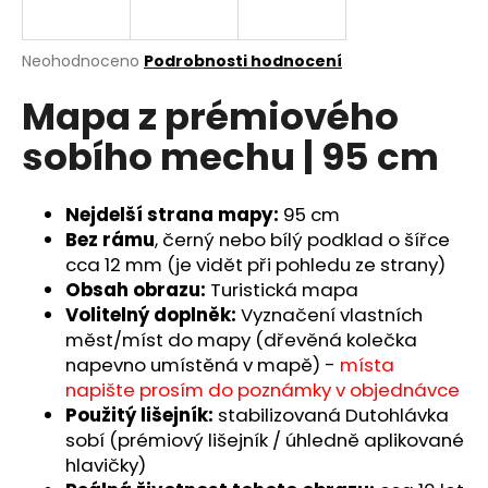
a
j
Průměrné
Neohodnoceno
Podrobnosti hodnocení
í
hodnocení
Mapa z prémiového
produktu
t
je
?
sobího mechu | 95 cm
0,0
z
5
hvězdiček.
Nejdelší strana mapy:
95 cm
Bez rámu
, černý nebo bílý podklad o šířce
HLEDAT
cca 12 mm (je vidět při pohledu ze strany)
Obsah obrazu:
Turistická mapa
Volitelný doplněk:
Vyznačení vlastních
měst/míst do mapy (dřevěná kolečka
D
napevno umístěná v mapě) -
místa
o
napište prosím do poznámky v objednávce
p
Použitý lišejník:
stabilizovaná Dutohlávka
o
sobí (prémiový lišejník / úhledně aplikované
r
hlavičky)
u