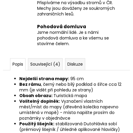
Přispíváme na výsadbu stromů v ČR.
Mechy jsou dováženy ze soukromých
zahraničních lesů.
Pohodová domluva
Jsme normální lidé. Je s námi
pohodová domluva a ke všemu se
stavíme čelem.
Popis
Související (4)
Diskuze
Nejdelší strana mapy:
95 cm
Bez rámu
, černý nebo bílý podklad o šířce cca 12
mm (je vidět při pohledu ze strany)
Obsah obrazu:
Turistická mapa
Volitelný doplněk:
Vyznačení vlastních
měst/míst do mapy (dřevěná kolečka napevno
umístěná v mapě) -
místa napište prosím do
poznámky v objednávce
Použitý lišejník:
stabilizovaná Dutohlávka sobí
(prémiový lišejník / úhledně aplikované hlavičky)