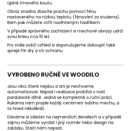
úplně tmavého koutu.
Obraz snadno zbavíte prachu pomocí fénu
nastaveného na nízkou teplotu (fénování za studena).
Rám pak můžete otřít navlhčeným hadříkem.
V případě správného zacházení si mechové obrazy udrží
svou krásu cca 10 let.
Pro stále svěží vzhled si doporučujeme dokoupit také
spreje FIX dry a UV ochranu.
VYROBENO RUČNĚ VE WOODILO
Jsou věci, které nejdou a ani je nechceme
automatizovat. Nápad i realizace probíhá v naší
pardubické dílně. Jedná se kompletně o ruční práci.
Rukama nám projde každý centimetr sobího mechu, a
to hned několikrát.
Dáváme si záležet na nejmenších detailech a v případě
zájmu můžeme vyrobit i jiný rozměr nebo design na
zakázku. Stačí nám napsat.