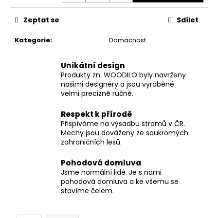
č
u
Zeptat se
Sdílet
j
e
Kategorie
:
Domácnost
m
e
Unikátní design
Produkty zn. WOODILO byly navrženy
našimi designéry a jsou vyráběné
velmi precizně ručně.
Respekt k přírodě
Přispíváme na výsadbu stromů v ČR.
Mechy jsou dováženy ze soukromých
zahraničních lesů.
Pohodová domluva
Jsme normální lidé. Je s námi
pohodová domluva a ke všemu se
stavíme čelem.