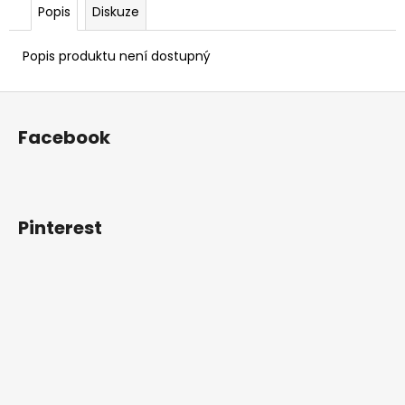
Popis
Diskuze
Popis produktu není dostupný
Z
á
Facebook
p
a
t
í
Pinterest