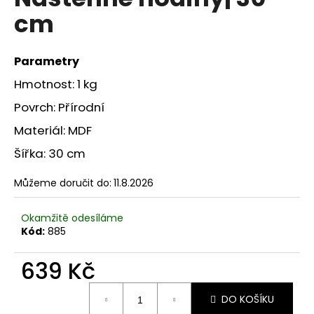
je
a
cm
0,0
z
j
5
í
hvězdiček.
Parametry
t
Hmotnost: 1 kg
?
Povrch: Přírodní
Materiál: MDF
Šířka: 30 cm
HLEDAT
Můžeme doručit do:
11.8.2026
Okamžitě odesíláme
D
Kód:
885
o
p
639 Kč
o
r
Měrná
u
DO KOŠÍKU
cena: