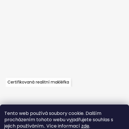
Certifikovaná realitní makléřka
Tento web používá soubory cookie. Dalším
Velkoobchod
Časté dotazy
Obchodní podmínky
procházením tohoto webu vyjadřujete souhlas s
Kontakt
Vzorník mechů
Mechové stěny a zakázková výroba
jejich používáním.. Více informací
zde
.