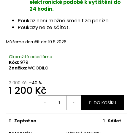
č
elektronické podobě k vytištění do
u
24 hodin.
j
e
Poukaz není možné směnit za peníze.
m
Poukazy nelze sčítat.
e
Můžeme doručit do:
10.8.2026
Okamžitě odesíláme
Kód:
979
Značka:
WOODILO
2 000 Kč
–40 %
1 200 Kč
Měrná
DO KOŠÍKU
cena:
Zeptat se
Sdílet