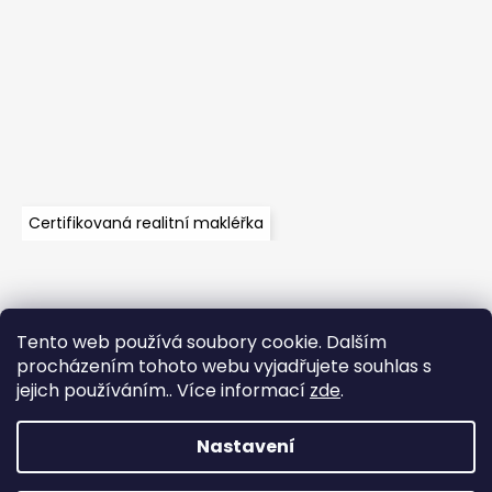
Certifikovaná realitní makléřka
Tento web používá soubory cookie. Dalším
Velkoobchod
Časté dotazy
Obchodní podmínky
procházením tohoto webu vyjadřujete souhlas s
Kontakt
Vzorník mechů
jejich používáním.. Více informací
zde
.
Mechové stěny a zakázková výroba
Nastavení
Vytvořil Shoptet