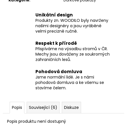
Kategorie
:
Dárkové poukazy
Unikátní design
Produkty zn. WOODILO byly navrženy
našimi designéry a jsou vyráběné
velmi precizně ručně.
Respekt k přírodě
Přispíváme na výsadbu stromů v ČR.
Mechy jsou dováženy ze soukromých
zahraničních lesů.
Pohodová domluva
Jsme normální lidé. Je s námi
pohodová domluva a ke všemu se
stavíme čelem.
Popis
Související (6)
Diskuze
Popis produktu není dostupný