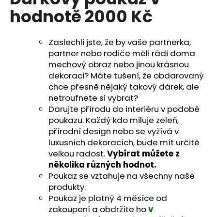
je
a
hodnotě 2000 Kč
0,0
z
j
5
í
hvězdiček.
Zaslechli jste, že by vaše partnerka,
t
partner nebo rodiče měli rádi doma
?
mechový obraz nebo jinou krásnou
dekoraci? Máte tušení, že obdarovaný
chce přesně nějaký takový dárek, ale
netroufnete si vybrat?
Darujte přírodu do interiéru v podobě
HLEDAT
poukazu. Každý kdo miluje zeleň,
přírodní design nebo se vyžívá v
luxusních dekoracích, bude mít určitě
velkou radost.
Vybírat můžete z
D
o
několika různých hodnot.
p
Poukaz se vztahuje na všechny naše
o
produkty.
r
Poukaz je platný 4 měsíce od
u
zakoupení a obdržíte ho
v