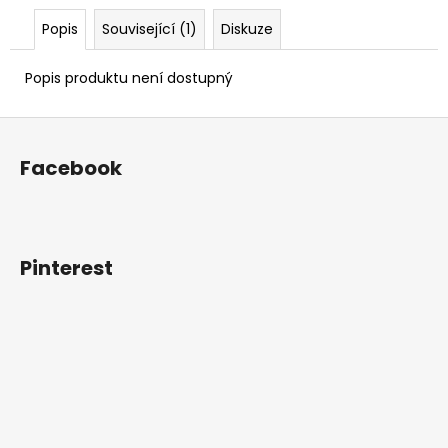
Popis
Související (1)
Diskuze
Popis produktu není dostupný
Z
á
Facebook
p
a
t
í
Pinterest