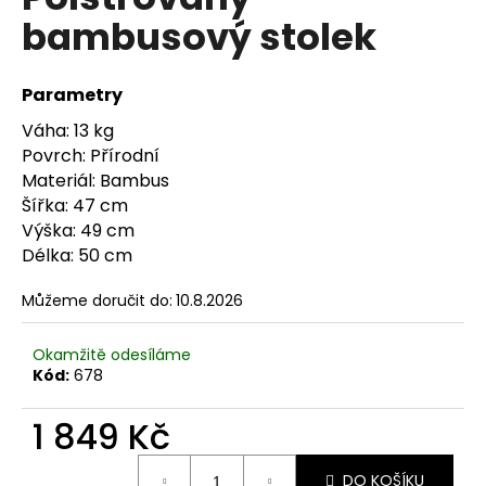
je
a
bambusový stolek
0,0
z
j
5
í
hvězdiček.
Parametry
t
Váha: 13 kg
?
Povrch: Přírodní
Materiál: Bambus
Šířka: 47 cm
Výška: 49 cm
HLEDAT
Délka: 50 cm
Můžeme doručit do:
10.8.2026
D
Okamžitě odesíláme
o
Kód:
678
p
o
1 849 Kč
r
u
Měrná
DO KOŠÍKU
cena: