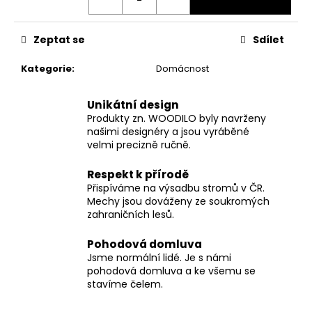
č
u
j
Zeptat se
Sdílet
e
m
Kategorie
:
Domácnost
e
Unikátní design
Produkty zn. WOODILO byly navrženy
našimi designéry a jsou vyráběné
velmi precizně ručně.
Respekt k přírodě
Přispíváme na výsadbu stromů v ČR.
Mechy jsou dováženy ze soukromých
zahraničních lesů.
Pohodová domluva
Jsme normální lidé. Je s námi
pohodová domluva a ke všemu se
stavíme čelem.